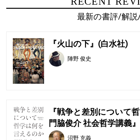
RECENT REV
最新の書評/解説
『火山の下』(白水社)
陣野 俊史
『戦争と差別について哲
門脇俊介 社会哲学講義』
沼野 充義