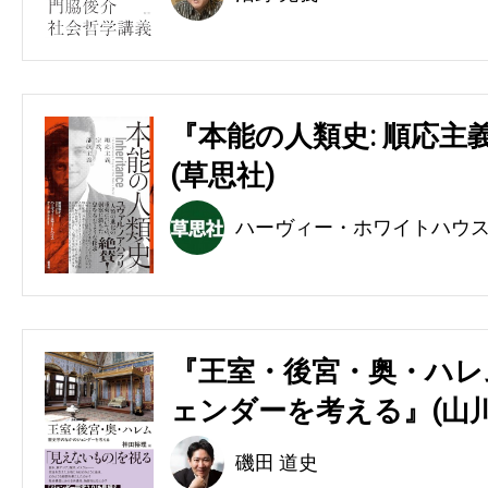
『本能の人類史: 順応主
(草思社)
ハーヴィー・ホワイトハウ
『王室・後宮・奥・ハレ
ェンダーを考える』(山川
磯田 道史