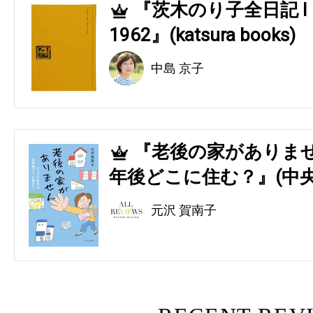
『茨木のり子全日記 Ⅰ 194
4
1962』(katsura books)
中島 京子
『老後の家がありませ
5
年後どこに住む？』(中央
元沢 賀南子