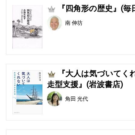
『四角形の歴史』(毎
2
南 伸坊
『大人は気づいてくれ
3
走型支援』(岩波書店)
角田 光代