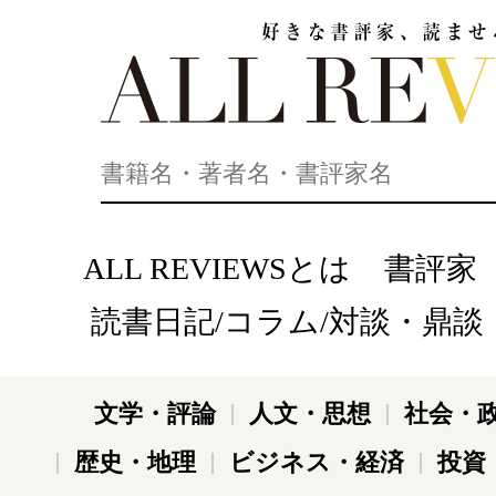
好きな書評家、読ませる書評。ALL REVIEWS
ALL REVIEWSとは
書評家
読書日記/コラム/対談・鼎談
文学・評論
人文・思想
社会・
歴史・地理
ビジネス・経済
投資