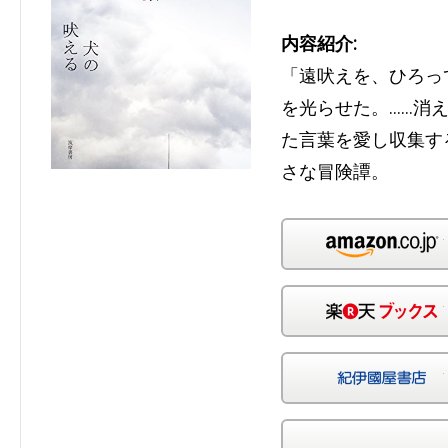
内容紹介:
「遠吠えを、ひろっ
を光らせた。……消
た言葉を愛し収集す
さな冒険譚。