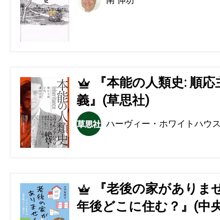
『本能の人類史: 順
4
義』(草思社)
ハーヴィー・ホワイトハウ
『老後の家がありませ
5
年後どこに住む？』(中央