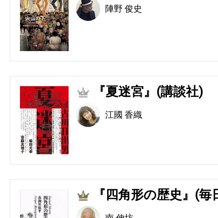
陣野 俊史
『夏迷宮』(講談社)
2
江國 香織
『四角形の歴史』(毎
3
南 伸坊