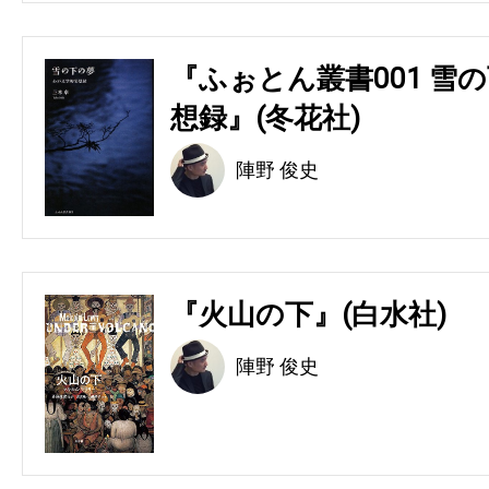
『ふぉとん叢書001 雪の
想録』(冬花社)
陣野 俊史
『火山の下』(白水社)
陣野 俊史