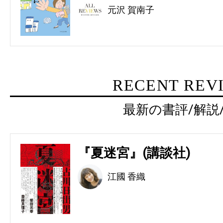
元沢 賀南子
RECENT REV
最新の書評/解説
『夏迷宮』(講談社)
江國 香織