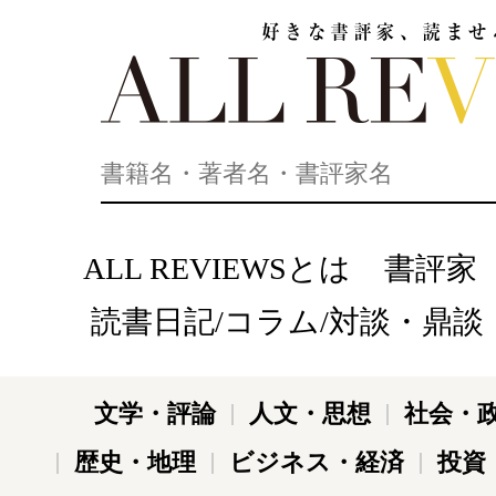
好きな書評家、読ませる書評。ALL REVIEWS
ALL REVIEWSとは
書評家
読書日記/コラム/対談・鼎談
文学・評論
人文・思想
社会・
歴史・地理
ビジネス・経済
投資