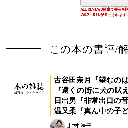
ALL REVIEWS経由で
の0.7～5.6%が還元されます
この本の書評/解
古谷田奈月『望むのは
『遠くの街に犬の吠え
日出男『非常出口の音
温又柔『真ん中の子ど
北村 浩子