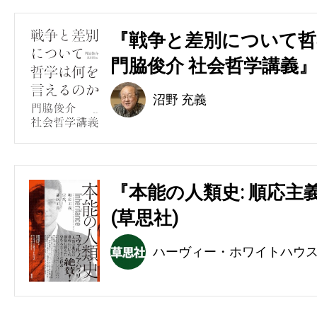
『戦争と差別について哲
門脇俊介 社会哲学講義』
沼野 充義
『本能の人類史: 順応主
(草思社)
ハーヴィー・ホワイトハウ