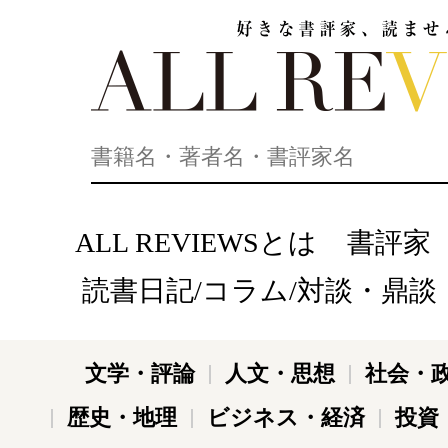
好きな書評家、読ませる書評。ALL REVIEWS
ALL REVIEWSとは
書評家
読書日記/コラム/対談・鼎談
文学・評論
人文・思想
社会・
歴史・地理
ビジネス・経済
投資