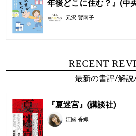
年後どこに住む？』(中央
元沢 賀南子
RECENT REV
最新の書評/解説
『夏迷宮』(講談社)
江國 香織