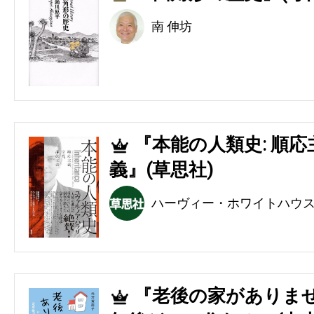
南 伸坊
『本能の人類史: 順
4
義』(草思社)
ハーヴィー・ホワイトハウ
『老後の家がありませ
5