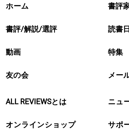
ホーム
書評
書評/解説/選評
読書日
動画
特集
友の会
メー
ALL REVIEWSとは
ニュ
オンラインショップ
サポ