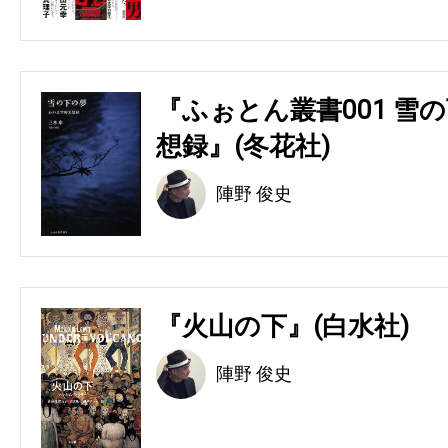
『ふぉとん叢書001 雪の
想録』(冬花社)
陣野 俊史
『火山の下』(白水社)
陣野 俊史