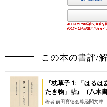
ALL REVIEWS経由で
の0.7～5.6%が還元されます
この本の書評/解
『枕草子 1: 「はる
たき物」帖』（八木
著者:前田育徳会尊経閣文庫