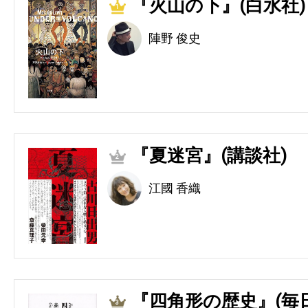
『火山の下』(白水社)
1
陣野 俊史
『夏迷宮』(講談社)
2
江國 香織
『四角形の歴史』(毎
3