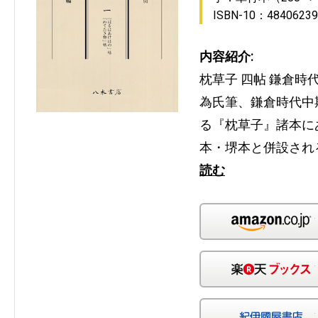
ISBN-10：48406239
内容紹介:
枕草子 四帖 鎌倉時
為氏筆、鎌倉時代中
る『枕草子』諸本に
本・堺本と併設され
読む