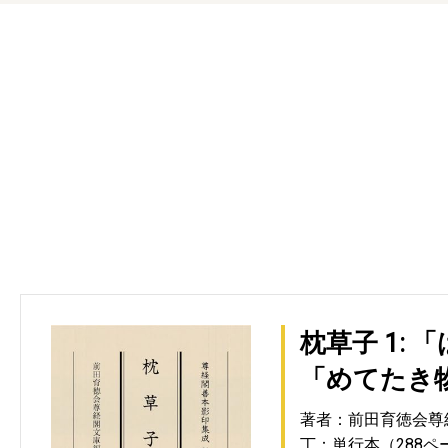
枕草子 1:
「めてたき
著者：前田育徳会尊
丁：単行本（288ペ