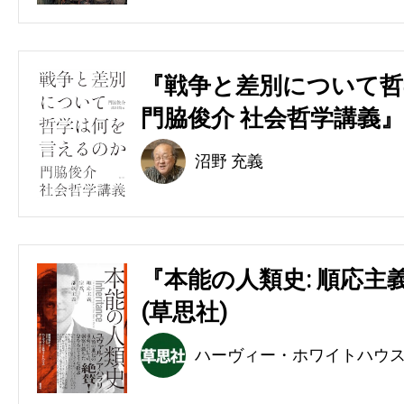
『戦争と差別について哲
門脇俊介 社会哲学講義』
沼野 充義
『本能の人類史: 順応主
(草思社)
ハーヴィー・ホワイトハウ