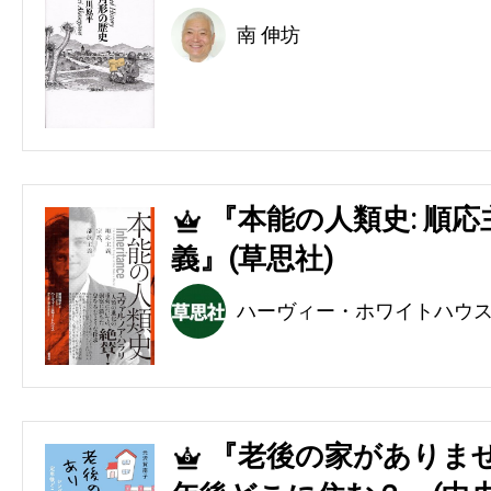
南 伸坊
『本能の人類史: 順
4
義』(草思社)
ハーヴィー・ホワイトハウ
『老後の家がありませ
5