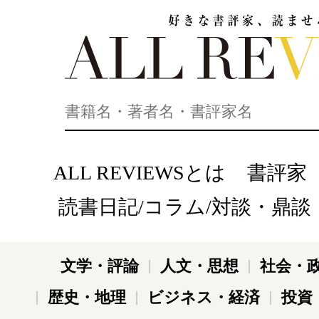
好きな書評家、読ませる書評。ALL REVIEWS
ALL REVIEWSとは
書評家
読書日記/コラム/対談・鼎談
文学・評論
人文・思想
社会・
歴史・地理
ビジネス・経済
投資