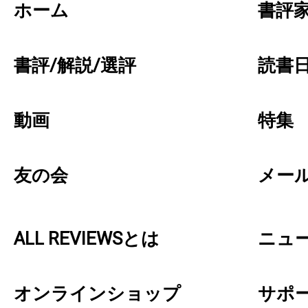
ホーム
書評
書評/解説/選評
読書日
動画
特集
友の会
メー
ALL REVIEWSとは
ニュ
オンラインショップ
サポ