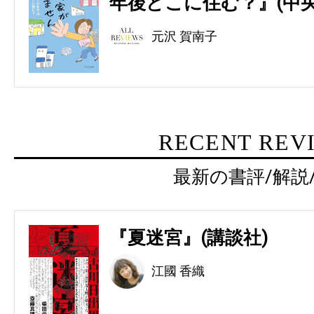
年後どこに住む？』(中央
元沢 賀南子
RECENT REV
最新の書評/解説
『夏迷宮』(講談社)
江國 香織