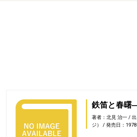
鉄笛と春曙
著者：北見 治一
出
ジ）
発売日：1978-