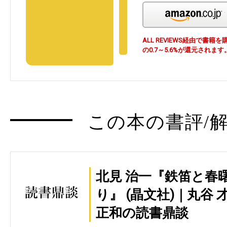
ALL REVIEWS経由で
の0.7～5.6%が還元されます
この本の書評/解
北見 治一『鉄笛と春
り』 (晶文社)｜丸谷 
正和の読書鼎談