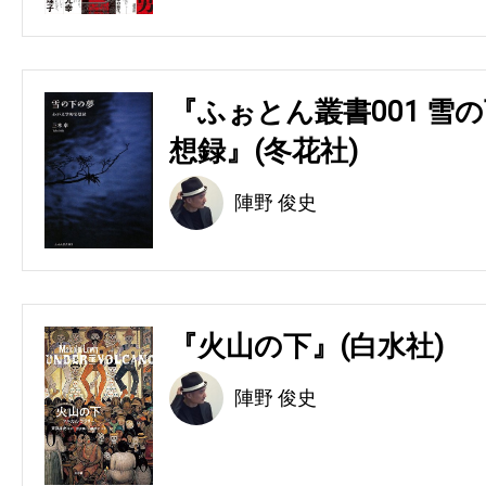
『ふぉとん叢書001 雪の
想録』(冬花社)
陣野 俊史
『火山の下』(白水社)
陣野 俊史