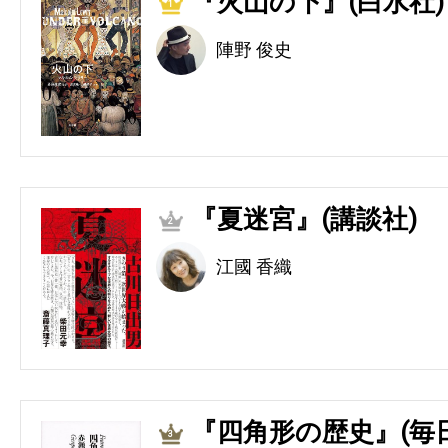
『火山の下』(白水社)
1
陣野 俊史
『夏迷宮』(講談社)
2
江國 香織
『四角形の歴史』(毎
3