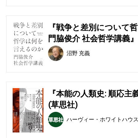
『戦争と差別について哲
門脇俊介 社会哲学講義』
沼野 充義
『本能の人類史: 順応主
(草思社)
ハーヴィー・ホワイトハウ