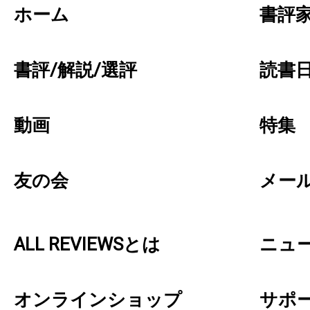
ホーム
書評
書評/解説/選評
読書日
動画
特集
友の会
メー
ALL REVIEWSとは
ニュ
オンラインショップ
サポ