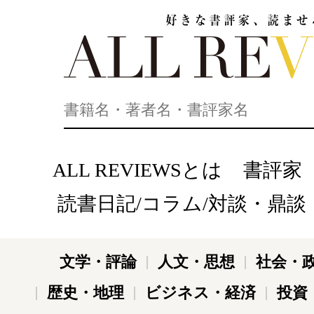
好きな書評家、読ませる書評。ALL REVIEWS
ALL REVIEWSとは
書評家
読書日記/コラム/対談・鼎談
文学・評論
人文・思想
社会・
歴史・地理
ビジネス・経済
投資