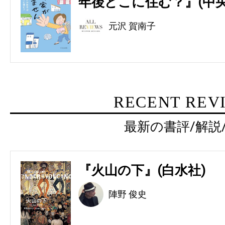
年後どこに住む？』(中央
元沢 賀南子
RECENT REV
最新の書評/解説
『火山の下』(白水社)
陣野 俊史