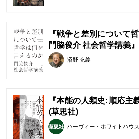
『戦争と差別について哲
門脇俊介 社会哲学講義』
沼野 充義
『本能の人類史: 順応主
(草思社)
ハーヴィー・ホワイトハウ