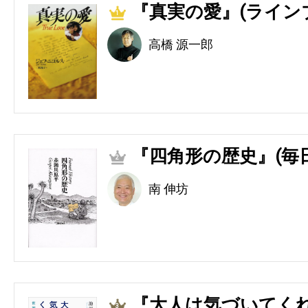
『真実の愛』(ライン
1
高橋 源一郎
『四角形の歴史』(毎
2
南 伸坊
『大人は気づいてくれ
3