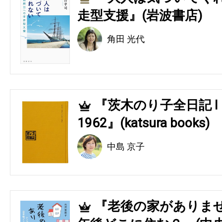
走型支援』(岩波書店)
角田 光代
『茨木のり子全日記 Ⅰ 194
4
1962』(katsura books)
中島 京子
『老後の家がありませ
5