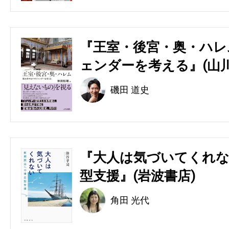
『王室・後宮・奥・ハレ
ェンダーを考える』(山川
磯田 道史
『大人は気づいてくれな
型支援』(岩波書店)
角田 光代