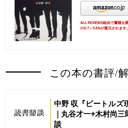
ALL REVIEWS経由で
の0.7～5.6%が還元されます
この本の書評/解
中野 収『ビートルズ
｜丸谷才一+木村尚三
談