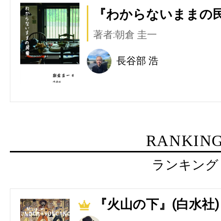
『わからないままの民
著者:朝倉 圭一
長谷部 浩
RANKIN
ランキング
『火山の下』(白水社)
1