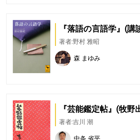
『落語の言語学』(講談
著者:野村 雅昭
森 まゆみ
『芸能鑑定帖』(牧野出
著者:吉川 潮
中条 省平