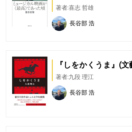
著者:喜志 哲雄
長谷部 浩
『しをかくうま』(文
著者:九段 理江
長谷部 浩