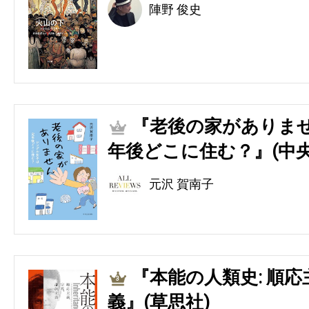
陣野 俊史
『老後の家がありませ
2
年後どこに住む？』(中央
元沢 賀南子
『本能の人類史: 順
3
義』(草思社)