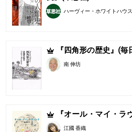
ハーヴィー・ホワイトハウ
『四角形の歴史』(毎
4
南 伸坊
『オール・マイ・ラヴ
5
江國 香織