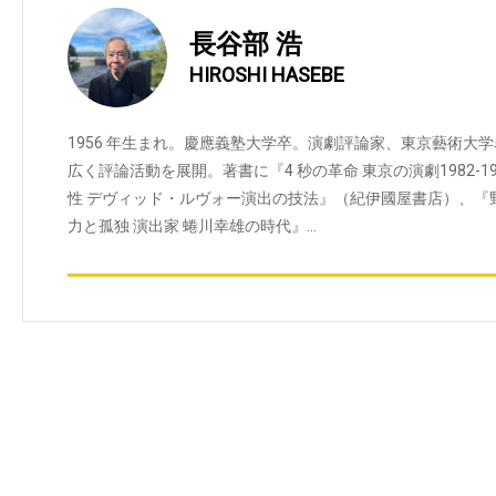
長谷部 浩
HIROSHI HASEBE
1956 年生まれ。慶應義塾大学卒。演劇評論家、東京藝術大
広く評論活動を展開。著書に『4 秒の革命 東京の演劇1982-
性 デヴィッド・ルヴォー演出の技法』（紀伊國屋書店）、『
力と孤独 演出家 蜷川幸雄の時代』…