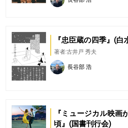
『忠臣蔵の四季』(白水
著者:古井戸 秀夫
長谷部 浩
『ミュージカル映画
頃』(国書刊行会)