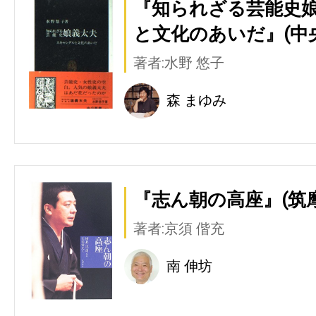
『知られざる芸能史娘
と文化のあいだ』(中
著者:水野 悠子
森 まゆみ
『志ん朝の高座』(筑
著者:京須 偕充
南 伸坊