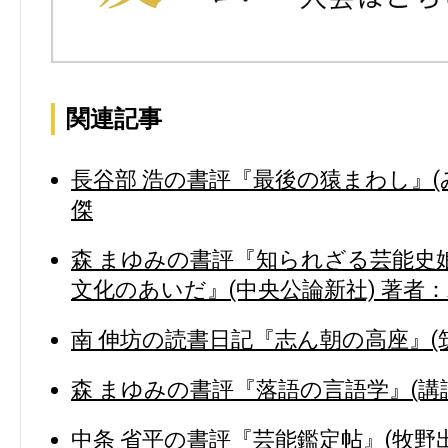
関連記事
長谷部 浩の書評『最後の猿まわし』(み
傑
森 まゆみの書評『知られざる芸能史娘
文化のあいだ』(中央公論新社) 著者：
南 伸坊の読書日記『志ん朝の高座』(筑
森 まゆみの書評『落語の言語学』(講談
中条 省平の書評『芸能鑑定帖』(牧野出