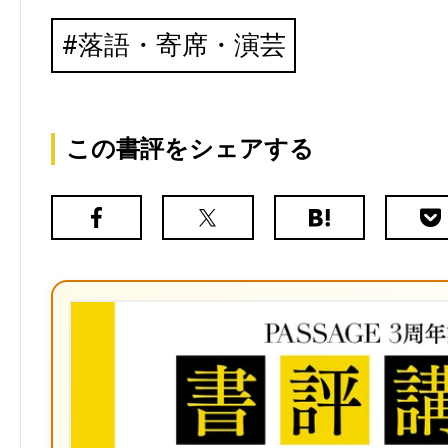
落語・寄席・演芸
この書評をシェアする
Facebook
X（旧
は
Poc
Twitter）
て
な
ブ
ッ
ク
マ
ー
ク