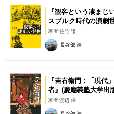
『観客という凄まじい
スブルク時代の演劇世
著者:佐竹 謙一
長谷部 浩
『吉右衛門：「現代
者』(慶應義塾大学出版
著者:渡辺 保
長谷部 浩