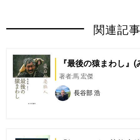
関連記
『最後の猿まわし』(
著者:馬 宏傑
長谷部 浩