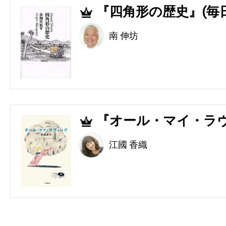
『四角形の歴史』(毎
4
南 伸坊
『オール・マイ・ラヴ
5
江國 香織