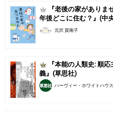
『老後の家がありませ
2
年後どこに住む？』(中央
元沢 賀南子
『本能の人類史: 順
3
義』(草思社)
ハーヴィー・ホワイトハウ