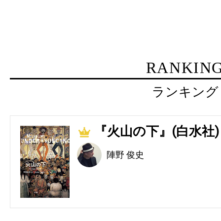
RANKIN
ランキング
『火山の下』(白水社)
1
陣野 俊史