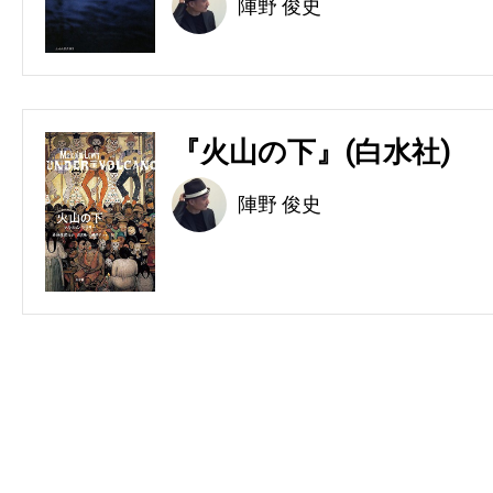
陣野 俊史
『火山の下』(白水社)
陣野 俊史