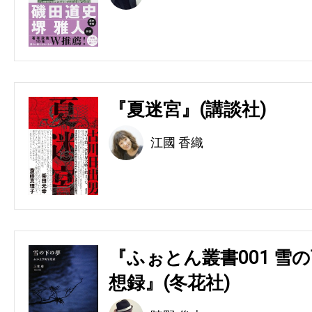
『夏迷宮』(講談社)
江國 香織
『ふぉとん叢書001 雪の
想録』(冬花社)