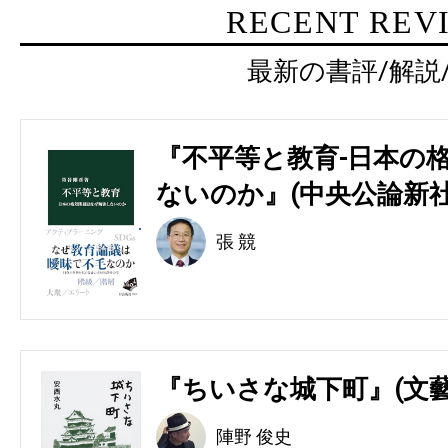
RECENT REV
最新の書評/解説
『不平等と教育-日本の
ないのか』(中央公論新社
張 競
『ちいさな城下町』(文藝
陣野 俊史