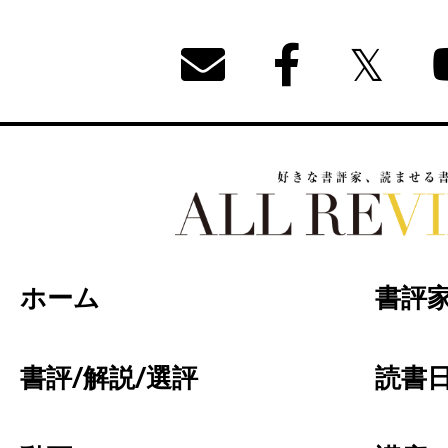
好きな書評家、読ませる書評。ALL REVIEW
ホーム
書評
書評/解説/選評
読書日