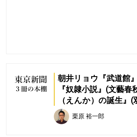
朝井リョウ『武道館』
『奴隷小説』(文藝春
（えんか）の誕生』(
栗原 裕一郎