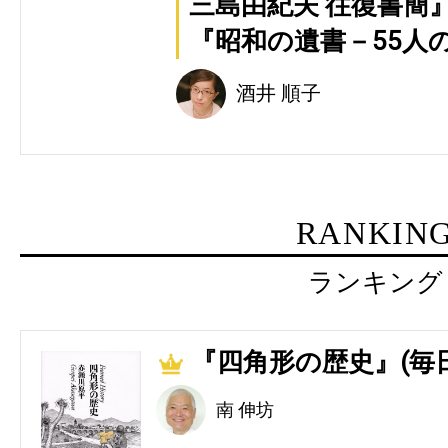
三島由紀夫 往復書簡』
『昭和の遺書－55人
酒井 順子
RANKIN
ランキング
『四角形の歴史』(毎
1
南 伸坊