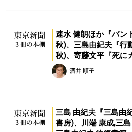
速水 健朗ほか『バン
秋)、三島由紀夫『行
秋)、寄藤文平『死に
酒井 順子
三島 由紀夫『三島由
書房)、川端 康成,三