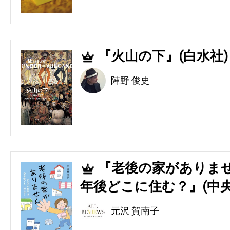
『火山の下』(白水社)
4
陣野 俊史
『老後の家がありませ
5
年後どこに住む？』(中央
元沢 賀南子