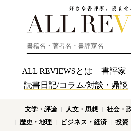
好きな書評家、読ませる書評。ALL REVIEWS
ALL REVIEWSとは
書評家
読書日記/コラム/対談・鼎談
文学・評論
人文・思想
社会・
歴史・地理
ビジネス・経済
投資