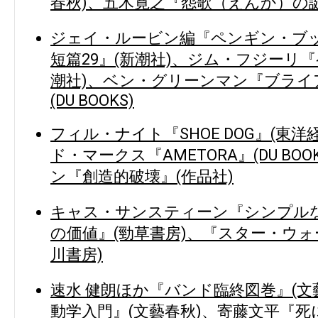
春秋)、五木寛之『怨歌（えんか）の誕
ジェイ・ルービン編『ペンギン・ブ
短篇29』(新潮社)、ジム・フジーリ
潮社)、ベン・グリーンマン『ブライ
(DU BOOKS)
フィル・ナイト『SHOE DOG』(東
ド・マークス『AMETORA』(DU BO
ン『創造的破壊』(作品社)
キャス・サンスティーン『シンプルな政
の価値』(勁草書房)、『スター・ウォ
川書房)
速水 健朗ほか『バンド臨終図巻』(文
動学入門』(文藝春秋)、寄藤文平『死