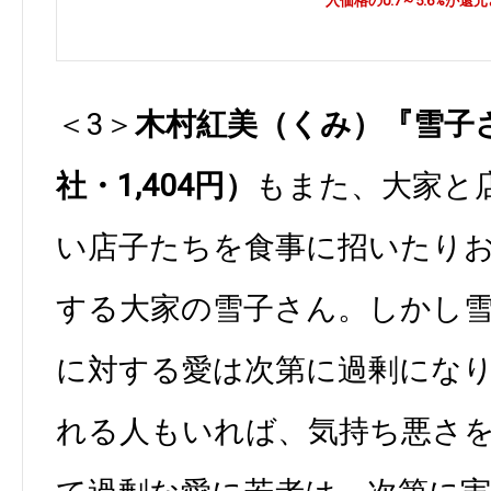
入価格の0.7～5.6%が還
＜3＞
木村紅美（くみ）『雪子
社・1,404円）
もまた、大家と
い店子たちを食事に招いたり
する大家の雪子さん。しかし
に対する愛は次第に過剰にな
れる人もいれば、気持ち悪さ