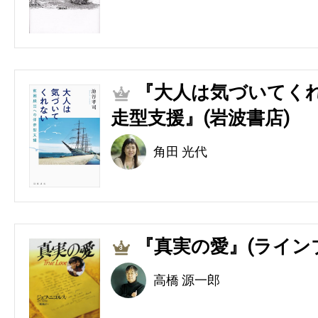
『大人は気づいてくれ
2
走型支援』(岩波書店)
角田 光代
『真実の愛』(ライン
3
高橋 源一郎