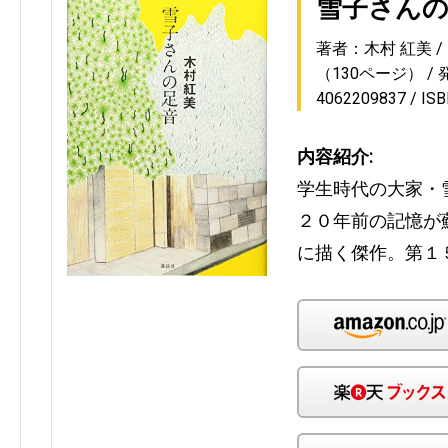
雪子さん
著者：木村 紅美
（130ページ）
4062209837
IS
内容紹介:
学生時代の大家・
２０年前の記憶が
に描く傑作。第１