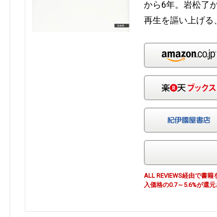
から6年。岩松了
再生を謳い上げる
ALL REVIEWS経由
入価格の0.7～5.6%が還