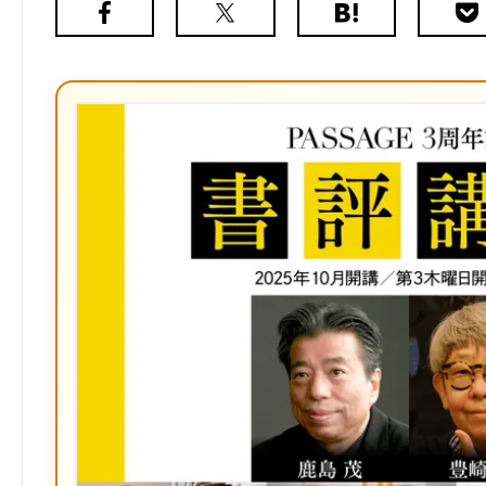
Facebook
X（旧
は
Poc
Twitter）
て
な
ブ
ッ
ク
マ
ー
ク