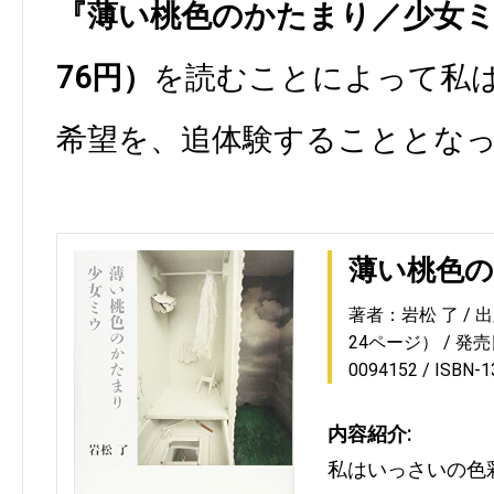
『薄い桃色のかたまり／少女ミウ
76円）
を読むことによって私
希望を、追体験することとな
薄い桃色の
著者：岩松 了
出
24ページ）
発売日
0094152
ISBN-
内容紹介:
私はいっさいの色