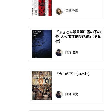
江國 香織
『ふぉとん叢書001 雪の下の
夢 : わが文学的妄想録』(冬花
社)
陣野 俊史
『火山の下』(白水社)
陣野 俊史