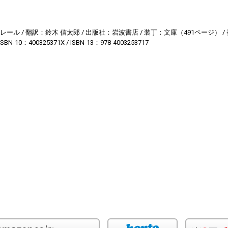
レール
翻訳：鈴木 信太郎
出版社：岩波書店
装丁：文庫（491ページ）
ISBN-10：400325371X
ISBN-13：978-4003253717
Amazon
honto