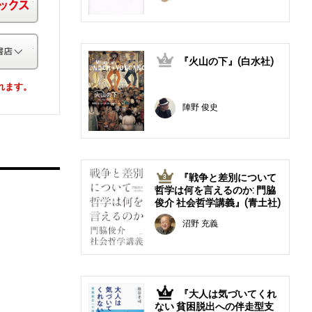
その他の書店
『火山の下』(白水社)
2
されます。
陣野 俊史
『戦争と差別について
3
哲学は何を言えるのか: 門脇
俊介 社会哲学講義』(青土社)
沼野 充義
『大人は気づいてくれ
4
ない 貧困脱出への伴走型支