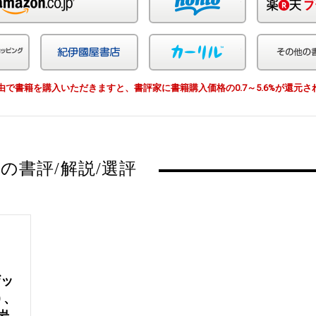
Yahoo!ショッピング
紀伊国屋
カーリル
EWS経由で書籍を購入いただきますと、書評家に書籍購入価格の0.7～5.6%が還元
の書評/解説/選評
ク
ザッ
 、
岩