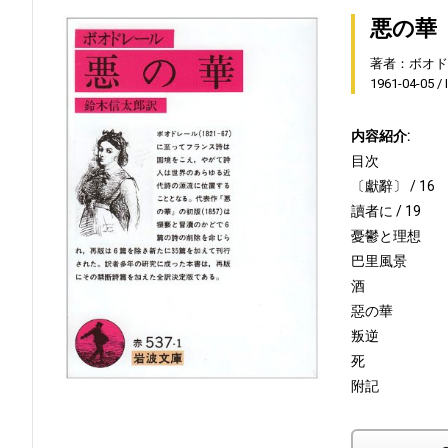
悪の華
著者：ボオド
1961-04-05
内容紹介:
目次
〔獻辭〕 / 16
讀者に / 19
憂鬱と理想
巴里風景
酒
惡の華
叛逆
死
附記