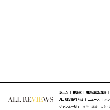
ホーム
書評家
書評/解説/選評
ALL REVIEWSとは
ニュース
オ
好きな書評家、読ませる書
ジャンル一覧：
文学・評論
人文・
評。ALL REVIEWS