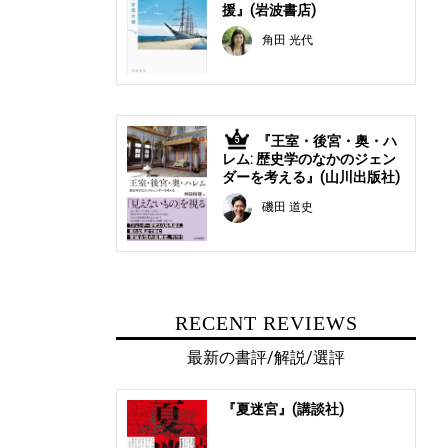
援』(岩波書店)
角田 光代
『王室・後宮・奥・ハ
5
レム: 歴史学のなかのジェン
ダーを考える』(山川出版社)
磯田 道史
RECENT REVIEWS
最新の書評/解説/選評
『夏迷宮』(講談社)