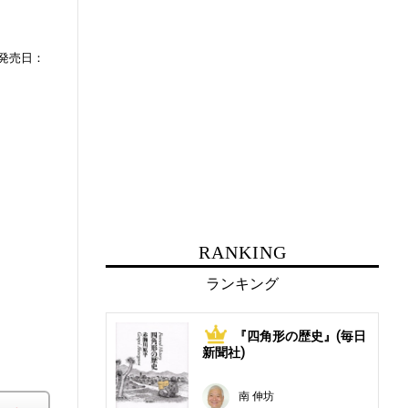
発売日：
RANKING
ランキング
『四角形の歴史』(毎日
1
新聞社)
南 伸坊
楽天ブックス