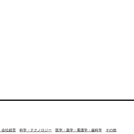
・会社経営
科学・テクノロジー
医学・薬学・看護学・歯科学
その他