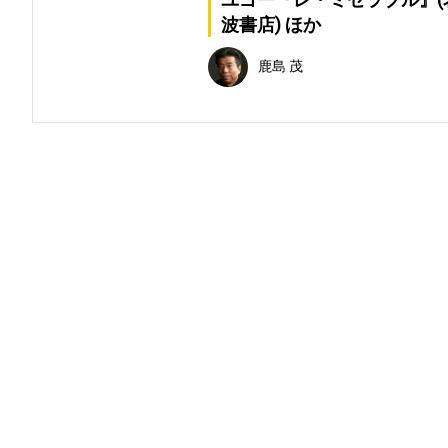
波書店) ほか
鹿島 茂