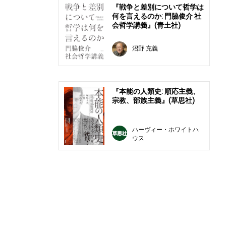
『戦争と差別について哲学は
何を言えるのか: 門脇俊介 社
会哲学講義』(青土社)
沼野 充義
『本能の人類史: 順応主義、
宗教、部族主義』(草思社)
ハーヴィー・ホワイトハ
ウス