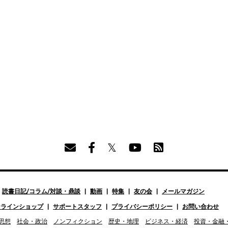
読書日記/コラム/対談・鼎談
動画
特集
友の会
メールマガジン
ンラインショップ
サポートスタッフ
プライバシーポリシー
お問い合わせ
思想
社会・政治
ノンフィクション
歴史・地理
ビジネス・経済
投資・金融