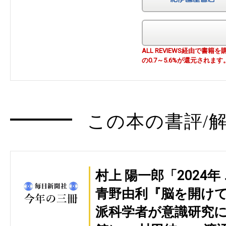
ALL REVIEWS経由で
の0.7～5.6%が還元されます
この本の書評/解
村上 陽一郎「2024
青野由利『脳を開けて
派科学者が意識研究