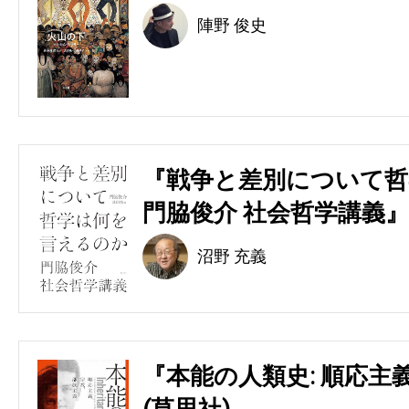
陣野 俊史
『戦争と差別について哲
門脇俊介 社会哲学講義』
沼野 充義
『本能の人類史: 順応主