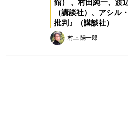
館） 、村田純一、渡
（講談社）、アシル
批判』（講談社）
村上 陽一郎