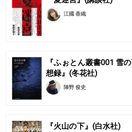
江國 香織
『ふぉとん叢書001 雪の
想録』(冬花社)
陣野 俊史
『火山の下』(白水社)