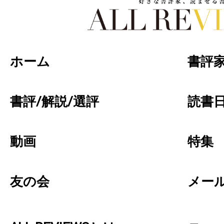
好きな書評家、読ませる書評。ALL REVIEW
ホーム
書評
書評/解説/選評
読書日
動画
特集
友の会
メー