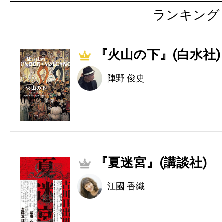
ランキング
『火山の下』(白水社)
1
陣野 俊史
『夏迷宮』(講談社)
2
江國 香織