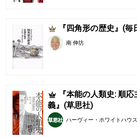
『四角形の歴史』(毎
3
南 伸坊
『本能の人類史: 順
4
義』(草思社)
ハーヴィー・ホワイトハウ