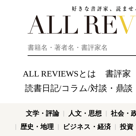
好きな書評家、読ませる書評。ALL REVIEWS
ALL REVIEWSとは
書評家
読書日記/コラム/対談・鼎談
文学・評論
人文・思想
社会・
歴史・地理
ビジネス・経済
投資