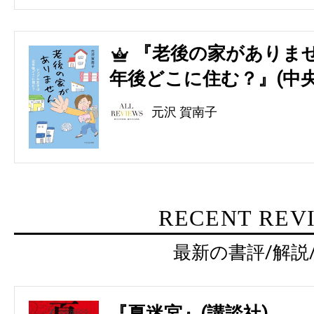
『老後の家がありませ
5
年後どこに住む？』(中央
元沢 賀南子
RECENT REV
最新の書評/解説
『夏迷宮』(講談社)