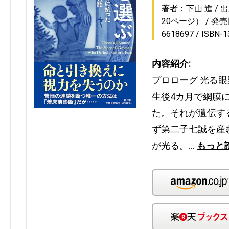
著者：下山 進
出
20ページ）
発売日
6618697
ISBN-
内容紹介:
プロローグ 光る
生後4カ月で網膜
た。それが遺伝す
ず第二子七誠を産
が光る。…
もっと