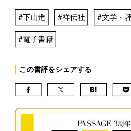
下山進
祥伝社
文学・
電子書籍
この書評をシェアする
Facebook
X（旧
は
Poc
Twitter）
て
な
ブ
ッ
ク
マ