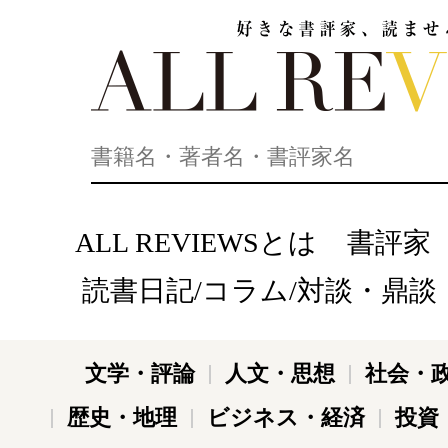
好きな書評家、読ませる書評。ALL REVIEWS
ALL REVIEWSとは
書評家
読書日記/コラム/対談・鼎談
文学・評論
人文・思想
社会・
歴史・地理
ビジネス・経済
投資