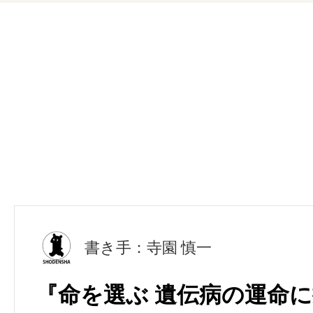
書き手：寺園 慎一
『命を選ぶ 遺伝病の運命