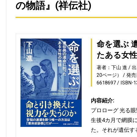
の物語』(祥伝社)
命を選ぶ 
たある女
著者：下山 進
出
20ページ）
発売日
6618697
ISBN-
内容紹介:
プロローグ 光る
生後4カ月で網膜
た。それが遺伝す