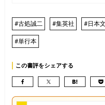
古処誠二
集英社
日本
単行本
この書評をシェアする
Facebook
X（旧
は
Poc
Twitter）
て
な
ブ
ッ