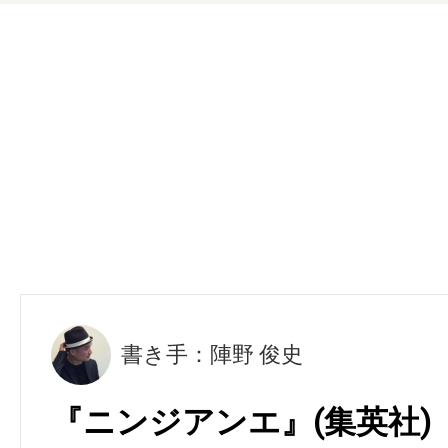
書き手：陣野 俊史
『ニンジアンエ』(集英社)