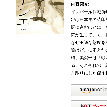
内容紹介:
インパール作戦前
部は日本軍の英印
調に進むほどに、
問が生じていく。
なぜ不遜な態度を
質はどこに消えた
時、美濃部は「戦
る。それぞれの正
き彫りにした傑作