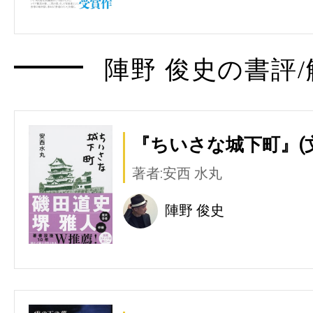
陣野 俊史の書評/
『ちいさな城下町』(
著者:安西 水丸
陣野 俊史