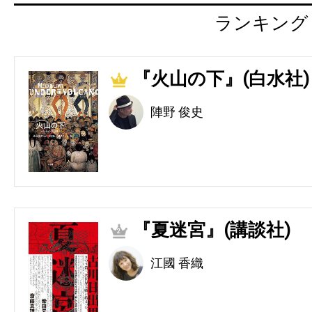
ランキング
『火山の下』(白水社)
1
陣野 俊史
『夏迷宮』(講談社)
2
江國 香織