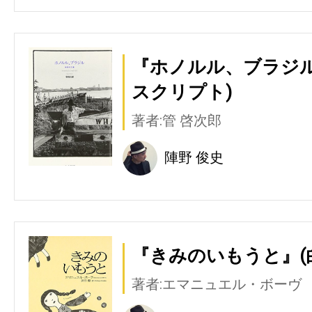
『ホノルル、ブラジル
スクリプト)
著者:管 啓次郎
陣野 俊史
『きみのいもうと』(
著者:エマニュエル・ボーヴ