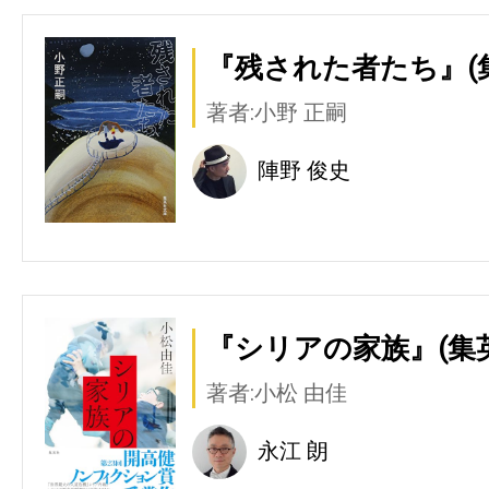
『残された者たち』(
著者:小野 正嗣
陣野 俊史
『シリアの家族』(集
著者:小松 由佳
永江 朗