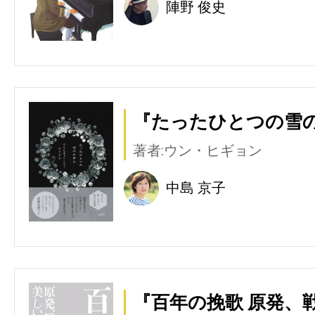
陣野 俊史
『たったひとつの雪の
著者:ウン・ヒギョン
中島 京子
『百年の挽歌 原発、