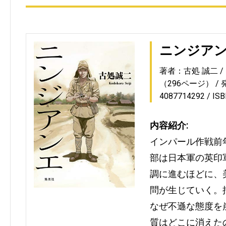
ニンジア
著者：古処 誠二
（296ページ）
4087714292
IS
内容紹介:
インパール作戦前
部は日本軍の英印
調に進むほどに、
問が生じていく。
なぜ不遜な態度を
質はどこに消えた