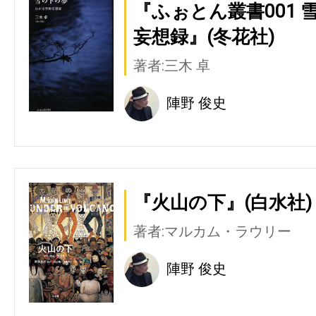
『ふぉとん叢書001 
妄想録』(冬花社)
著者:三木 卓
陣野 俊史
『火山の下』(白水社)
著者:マルカム・ラウリー
陣野 俊史