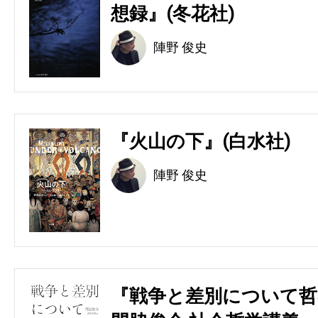
想録』(冬花社)
陣野 俊史
『火山の下』(白水社)
陣野 俊史
『戦争と差別について哲