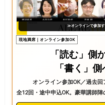
≫オンラインで参加す
現地満席｜オンライン参加OK
「読む」側
「書く」側
オンライン参加OK／過去回
全12回・途中申込OK。豪華講師