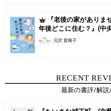
『老後の家がありませ
5
年後どこに住む？』(中央
元沢 賀南子
RECENT REV
最新の書評/解説