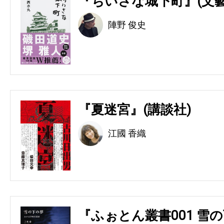
『ちいさな城下町』(文藝
陣野 俊史
『夏迷宮』(講談社)
江國 香織
『ふぉとん叢書001 雪の