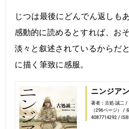
じつは最後にどんでん返しも
感動的に読めるとすれば、お
淡々と叙述されているからだ
に描く筆致に感服。
ニンジア
著者：古処 誠二
（296ページ）
4087714292
IS