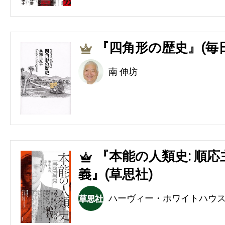
『四角形の歴史』(毎
3
南 伸坊
『本能の人類史: 順
4
義』(草思社)
ハーヴィー・ホワイトハウ