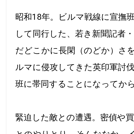
昭和18年。ビルマ戦線に宣撫
して同行した、若き新聞記者・
だどこかに長閑（のどか）さ
ルマに侵攻してきた英印軍討
班に帯同することになってか
緊迫した敵との遭遇。密偵や