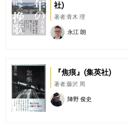
社)
著者:青木 理
永江 朗
『焦痕』(集英社)
著者:藤沢 周
陣野 俊史