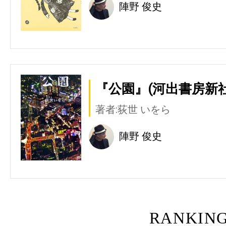
陣野 俊史
『公園』(河出書房新社
著者:荻世 いをら
陣野 俊史
RANKIN