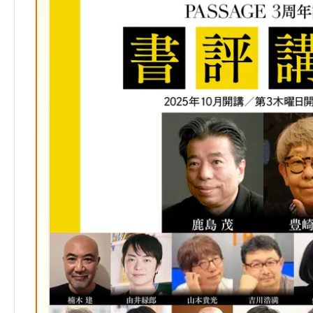
ク
マ
ー
ク