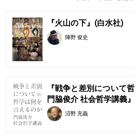
『火山の下』(白水社)
陣野 俊史
『戦争と差別について哲
門脇俊介 社会哲学講義』
沼野 充義