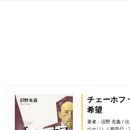
チェーホフ
希望
著者：沼野 充義
出
ページ）
発売日：20