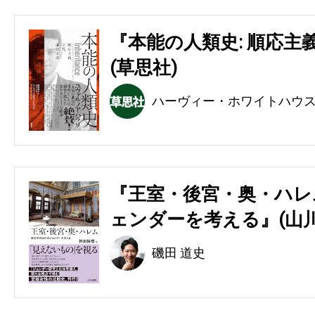
『本能の人類史: 順応主
(草思社)
ハーヴィー・ホワイトハウ
『王室・後宮・奥・ハレ
ェンダーを考える』(山川
磯田 道史