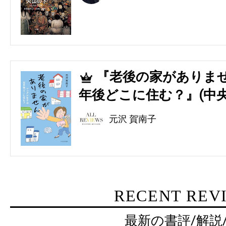
『老後の家がありませ
5
年後どこに住む？』(中央
元沢 賀南子
RECENT REV
最新の書評/解説