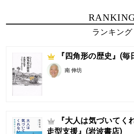
RANKIN
ランキング
『四角形の歴史』(毎
1
南 伸坊
『大人は気づいてくれ
2
走型支援』(岩波書店)