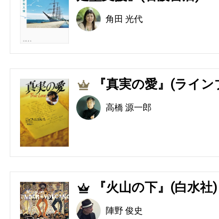
角田 光代
『真実の愛』(ライン
3
高橋 源一郎
『火山の下』(白水社)
4
陣野 俊史