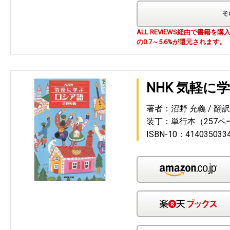
ALL REVIEWS経由で書籍
の0.7～5.6%が還元されます。
NHK 気軽に
著者：沼野 充義
翻
装丁：単行本（257ペ
ISBN-10：414035033
Am
楽