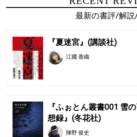
RECENT REV
最新の書評/解説
『夏迷宮』(講談社)
江國 香織
『ふぉとん叢書001 雪の
想録』(冬花社)
陣野 俊史