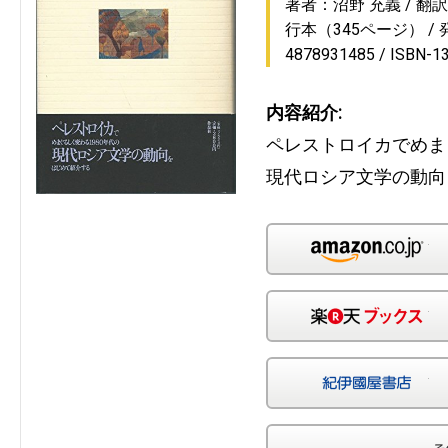
著者：沼野 充義
翻
行本（345ページ）
4878931485
ISBN-1
内容紹介:
ペレストロイカでめま
現代ロシア文学の動向
Am
楽
紀