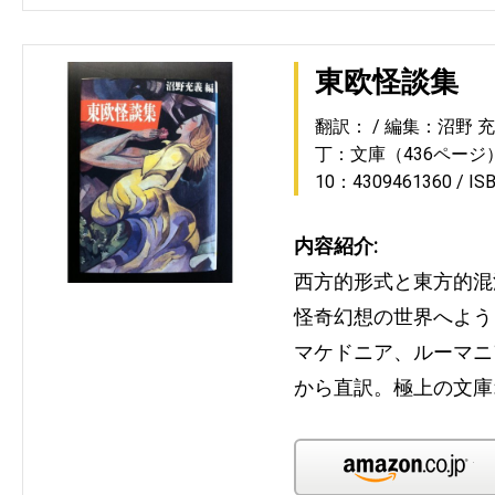
東欧怪談集
翻訳：
編集：沼野 
丁：文庫（436ページ
10：4309461360
IS
内容紹介:
西方的形式と東方的混
怪奇幻想の世界へよう
マケドニア、ルーマニ
から直訳。極上の文庫
Am