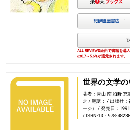
紀
ALL REVIEWS経由で書籍
の0.7～5.6%が還元されます。
世界の文学の
著者：青山 南,沼野 充義
之
翻訳：
出版社：
ージ）
発売日：1991-
ISBN-13：978-4828