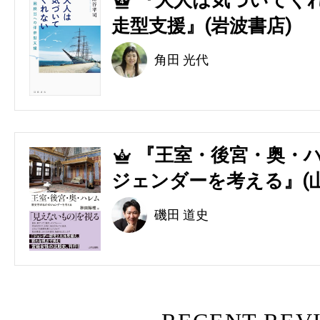
『大人は気づいてくれ
4
走型支援』(岩波書店)
角田 光代
『王室・後宮・奥・ハ
5
ジェンダーを考える』(
磯田 道史