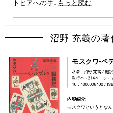
トピアへの手…
もっと読む
沼野 充義の著
モスクワ-ペ
著者：沼野 充義
翻
単行本（214ページ）
10：4000038400
IS
内容紹介:
モスクワというとなん