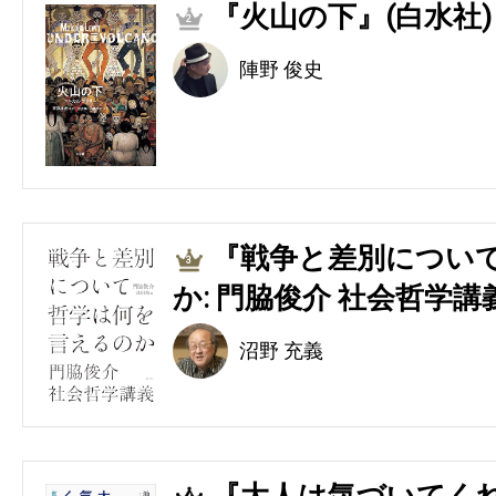
『火山の下』(白水社)
2
陣野 俊史
『戦争と差別につい
3
か: 門脇俊介 社会哲学講
沼野 充義