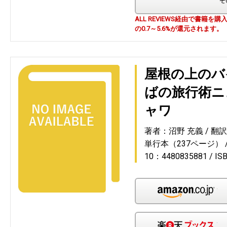
ALL REVIEWS経由で書籍
の0.7～5.6%が還元されます。
屋根の上のバ
ばの旅行術ニ
ャワ
著者：沼野 充義
翻
単行本（237ページ）
10：4480835881
IS
Am
楽