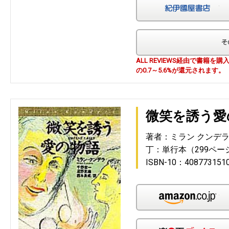
紀
ALL REVIEWS経由で書籍
の0.7～5.6%が還元されます。
微笑を誘う愛
著者：ミラン クンデ
丁：単行本（299ペー
ISBN-10：408773151
Am
楽