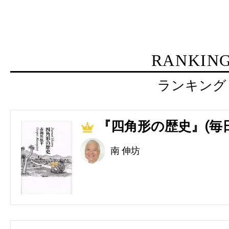
RANKIN
ランキング
『四角形の歴史』(毎
1
南 伸坊