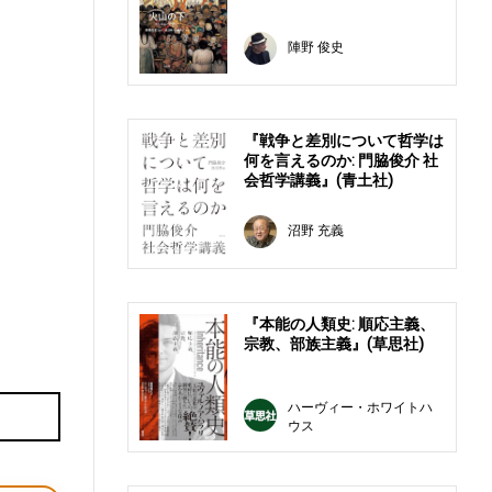
陣野 俊史
『戦争と差別について哲学は
何を言えるのか: 門脇俊介 社
会哲学講義』(青土社)
沼野 充義
『本能の人類史: 順応主義、
宗教、部族主義』(草思社)
ハーヴィー・ホワイトハ
ウス
E