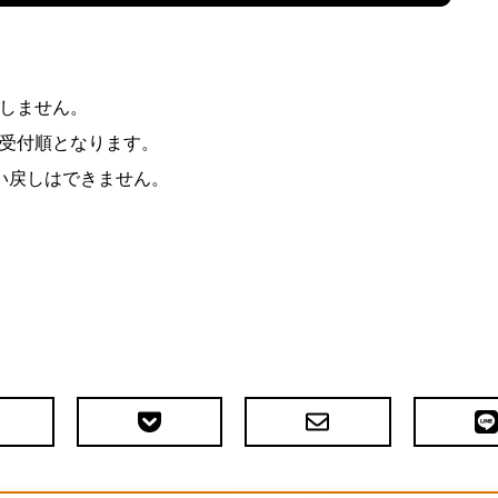
しません。
受付順となります。
い戻しはできません。
Pocket
メ
LIN
で
ー
送
ル