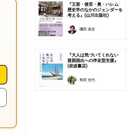
『王室・後宮・奥・ハレム:
歴史学のなかのジェンダーを
考える』(山川出版社)
磯田 道史
『大人は気づいてくれない
貧困脱出への伴走型支援』
(岩波書店)
角田 光代