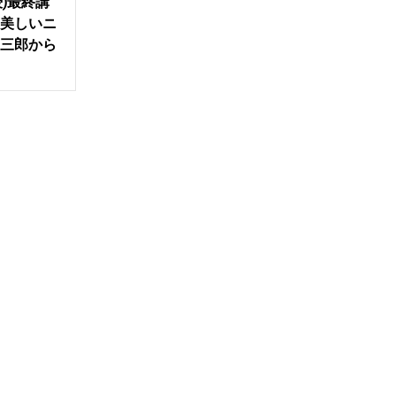
授)最終講
美しいニ
三郎から