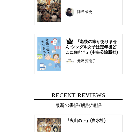
陣野 俊史
『老後の家がありませ
5
ん-シングル女子は定年後ど
こに住む？』(中央公論新社)
元沢 賀南子
RECENT REVIEWS
最新の書評/解説/選評
『火山の下』(白水社)