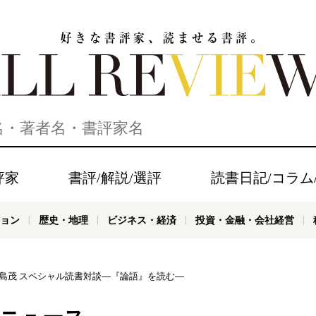
家、読ませる書評。ALL REVIEWS
評家
書評/解説/選評
読書日記/コラム
ョン
歴史・地理
ビジネス・経済
投資・金融・会社経営
明×鹿島茂 スペシャル読書対談―『論語』を読む―