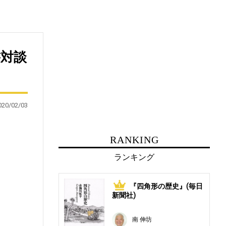
書対談
020/02/03
RANKING
ランキング
『四角形の歴史』(毎日
1
新聞社)
南 伸坊