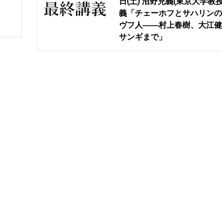
日(土) 沼野充義(東京大学教
義「チェーホフとサハリンの
ヴフ人――村上春樹、大江健
サンギまで」