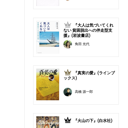
『大人は気づいてくれ
2
ない 貧困脱出への伴走型支
援』(岩波書店)
角田 光代
『真実の愛』(ラインブ
3
ックス)
高橋 源一郎
『火山の下』(白水社)
4