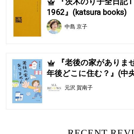
『茨木のり子全日記 Ⅰ 194
4
1962』(katsura books)
中島 京子
『老後の家がありませ
5
年後どこに住む？』(中央
元沢 賀南子
RECENT REV