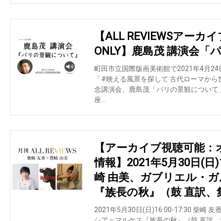
【ALL REVIEWSアーカ
ONLY】鹿島茂 講演会
町田市立国際版画美術館で2021年4月24日(
「#映える風景を探して 古代ローマか
念講演会、鹿島茂「パリの景観について
座…
【アーカイブ視聴可能：
情報】2021年5月30日(日)1
崎 由美、ガブリエル・
『族長の秋』（鼓 直訳、
2021年5月30日(日)16:00-17:30 柴
シア＝マルケス『族長の秋』（鼓 直訳