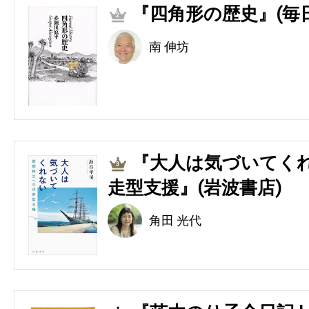
『四角形の歴史』(毎
2
南 伸坊
『大人は気づいてくれ
3
走型支援』(岩波書店)
角田 光代