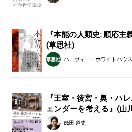
『本能の人類史: 順応主
(草思社)
ハーヴィー・ホワイトハウ
『王室・後宮・奥・ハレ
ェンダーを考える』(山川
磯田 道史