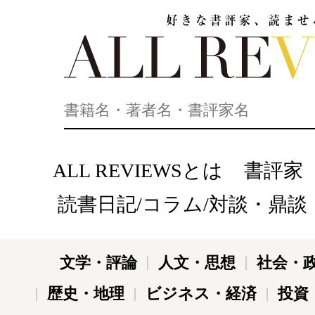
好きな書評家、読ませる書評。ALL REVIEWS
ALL REVIEWSとは
書評家
読書日記/コラム/対談・鼎談
文学・評論
人文・思想
社会・
歴史・地理
ビジネス・経済
投資