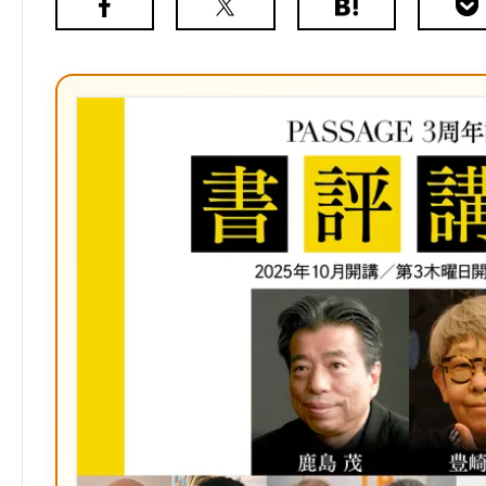
Facebook
X（旧
は
Poc
Twitter）
て
な
ブ
ッ
ク
マ
ー
ク