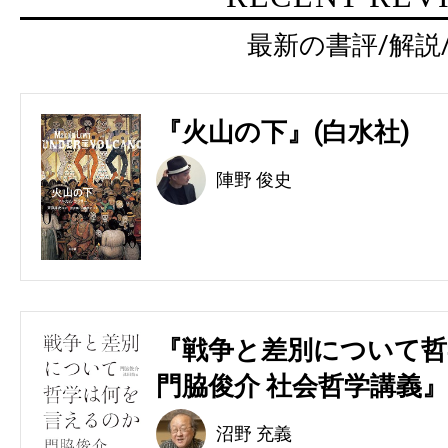
最新の書評/解説
『火山の下』(白水社)
陣野 俊史
『戦争と差別について哲
門脇俊介 社会哲学講義』
沼野 充義