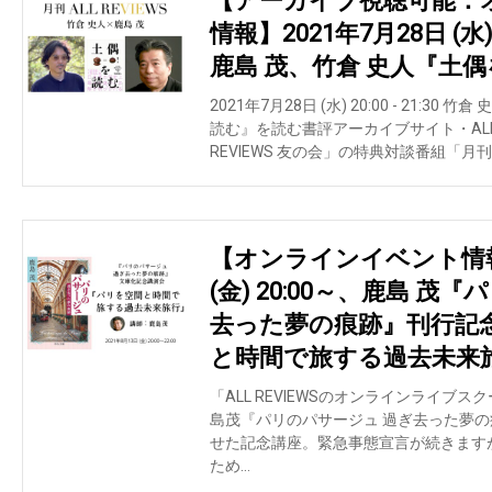
【アーカイブ視聴可能：
情報】2021年7月28日 (水) 2
鹿島 茂、竹倉 史人『土
2021年7月28日 (水) 20:00 - 21:30
読む』を読む書評アーカイブサイト・ALL 
REVIEWS 友の会」の特典対談番組「月刊A
【オンラインイベント情報】
(金) 20:00～、鹿島 
去った夢の痕跡』刊行記
と時間で旅する過去未来
「ALL REVIEWSのオンラインライブ
島茂『パリのパサージュ 過ぎ去った夢の
せた記念講座。緊急事態宣言が続きますが、
ため…