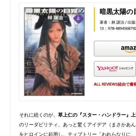
暗黒太陽の
著者：林 譲治
出版
13：978-489456879
ALL REVIEWS経
それに続くのが、
草上仁の『スター・ハンドラー』上
のリーダビリティ、あっと驚くアイデア（まさかあん
をヒロインに起用し、ティプトリー「われらなりに、