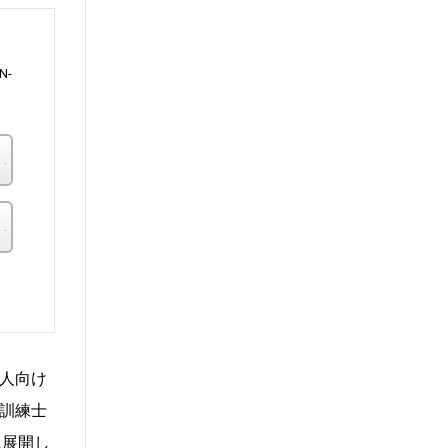
N-
楽天ブックス
その他の書店
。
人向け
訓練士
に展開し