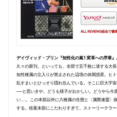
ALL REVIEWS経
デイヴィッド・ブリン『知性化の嵐1 変革への序章』
久々の新刊。といっても、全部で五千枚に達する大長
知性種属の立入りが禁止された辺境の休閑惑星。ヒト
乱すまいとひっそり隠れ住んでいる。そこに巨大宇宙
──と思いきや、どうも様子がおかしい。どうやら今
い……。この本筋以外に六種属の生態と〈属際連盟〉
する。枝葉末節にこだわりすぎて、ストーリーテラー