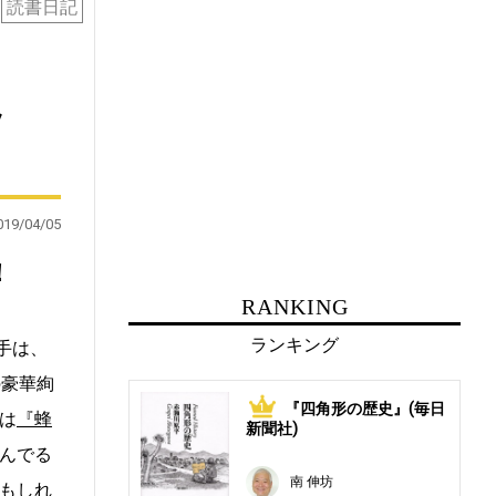
読書日記
ッ
019/04/05
！
RANKING
ランキング
番手は、
の豪華絢
『四角形の歴史』(毎日
1
は
『蜂
新聞社)
んでる
南 伸坊
もしれ