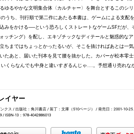
るゆるやかな文明集合体〈カルチャー〉を舞台とするこのシリ
書のうち、刊行順で第二作にあたる本書は、ゲームによる支配
込みをかける──という恐ろしくストレートなゲームSFだが、
ウォッチング）を配し、エキゾチックなディテールと魅惑的なア
立ちまではちょっとかったるいが、そこを抜ければあとは一気
いたあと、届いた刊本を見て腰を抜かした。カバーが松本零士
 いくらなんでも中身と違いすぎるんじゃ……。予想通り売れな
レイヤー
バンクス
出版社：角川書店
装丁：文庫（510ページ）
発売日：2001-10-25
9
ISBN-13：978-4042886013
Amazon
honto