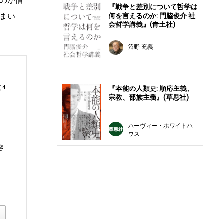
のが惜
『戦争と差別について哲学は
まい
何を言えるのか: 門脇俊介 社
会哲学講義』(青土社)
沼野 充義
4
『本能の人類史: 順応主義、
宗教、部族主義』(草思社)
ハーヴィー・ホワイトハ
ウス
く
き
死
動
楽天ブックス