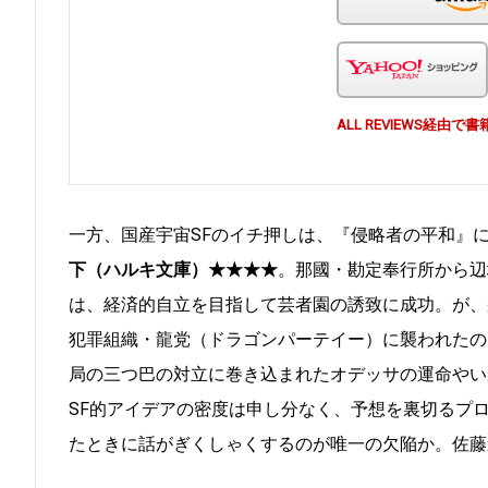
ALL REVIEWS経
一方、国産宇宙SFのイチ押しは、『侵略者の平和』
下（ハルキ文庫）★★★★
。那國・勘定奉行所から辺
は、経済的自立を目指して芸者園の誘致に成功。が、
犯罪組織・龍党（ドラゴンパーテイー）に襲われたの
局の三つ巴の対立に巻き込まれたオデッサの運命やい
SF的アイデアの密度は申し分なく、予想を裏切るプ
たときに話がぎくしゃくするのが唯一の欠陥か。佐藤