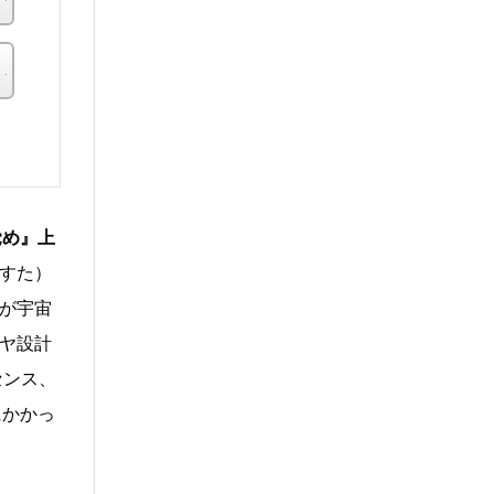
その他の書店
。
覚め』上
すた）
が宇宙
ヤ設計
センス、
にかかっ