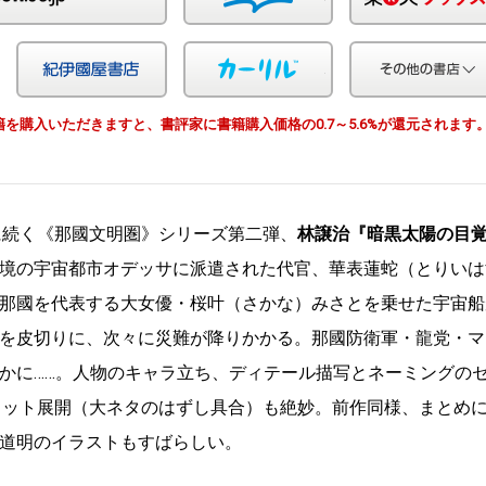
Yahoo!ショッピング
紀伊国屋
カーリル
由で書籍を購入いただきますと、書評家に書籍購入価格の0.7～5.6%が還元されます
に続く《那國文明圏》シリーズ第二弾、
林譲治『暗黒太陽の目
境の宇宙都市オデッサに派遣された代官、華表蓮蛇（とりいは
那國を代表する大女優・桜叶（さかな）みさとを乗せた宇宙船
を皮切りに、次々に災難が降りかかる。那國防衛軍・龍党・マ
かに……。人物のキャラ立ち、ディテール描写とネーミングの
ロット展開（大ネタのはずし具合）も絶妙。前作同様、まとめ
道明のイラストもすばらしい。