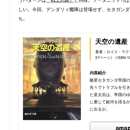
うパターンは
『戦士志願』
と同様。フーダニットっぽ
しい。今回、デンダリィ艦隊は登場せず、セタガンダ
ち。
天空の遺産
著者：ロイス・マク
37ページ）
ISBN-1
内容紹介:
敵星セタガンダ帝国
先々でトラブルを引き
た皇太后は、帝国の
に乗じて銀河を揺る
に出るが。