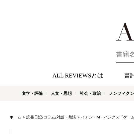
好きな書評
ALL REVIEWSとは
書
文学・評論
人文・思想
社会・政治
ノンフィクシ
ホーム
読書日記/コラム/対談・鼎談
イアン・M・バンクス『ゲーム