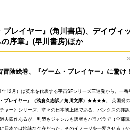
プレイヤー』(角川書店)、デイヴィ
の序章』(早川書房)ほか
2
宙冒険絵巻、『ゲーム・プレイヤー』に驚け
2001年12月）は英米を代表する宇宙SFシリーズ三連発から。一
・プレイヤー』（浅倉久志訳／角川文庫）★★★★
。 英国発
チャー》シリーズ、堂々の日本初上陸である。バンクスの邦訳
過去四作あるが、判型もジャンルも訳者もバラバラで（全部読
に日本では地味な存在だった。そのイメージを一変させる（か