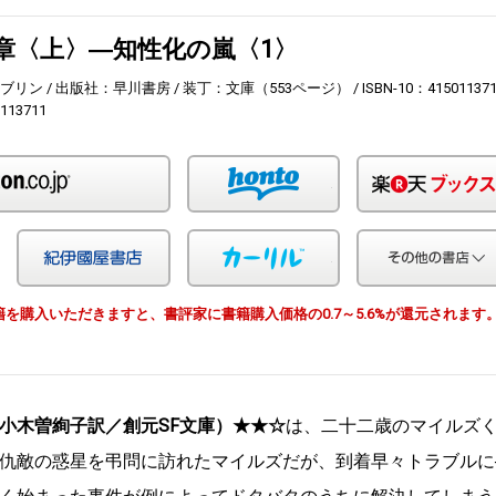
章〈上〉―知性化の嵐〈1〉
 ブリン
出版社：早川書房
装丁：文庫（553ページ）
ISBN-10：41501137
113711
Amazon
honto
Yahoo!ショッピング
紀伊国屋
カーリル
由で書籍を購入いただきますと、書評家に書籍購入価格の0.7～5.6%が還元されます
小木曽絢子訳／創元SF文庫）★★☆
は、二十二歳のマイルズ
仇敵の惑星を弔問に訪れたマイルズだが、到着早々トラブルに