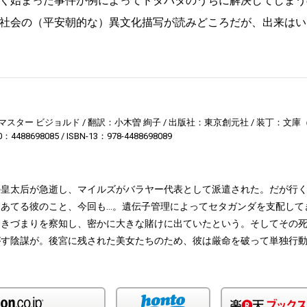
く始まった事件が例によってドタバタのうちに解決してしまう
社会の（平安朝的な）異文化描写が読みどころだが、出来はい
マスター ビジョルド
翻訳：小木曽 絢子
出版社：東京創元社
装丁：文庫（
0：4488698085
ISBN-13：978-4488698089
の皇太后が急逝し、マイルズがバラヤー代表として派遣された。だが行
あてる彼のこと、今回も…。遺伝子管理によってセタガンダを支配して
ゆきづまりを察知し、密かに大きな賭けに出ていたという。そしてその
がす陰謀が。後宮に残された美女たちのため、彼は厳命を破って単独行
Amazon
honto