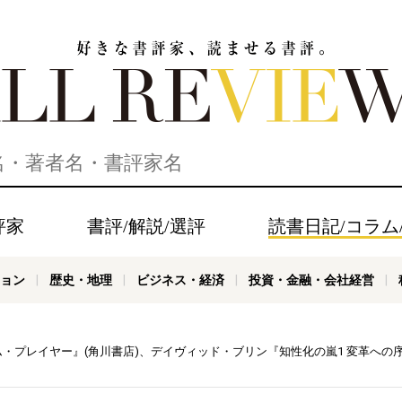
家、読ませる書評。ALL REVIEWS
評家
書評/解説/選評
読書日記/コラム
ョン
歴史・地理
ビジネス・経済
投資・金融・会社経営
・プレイヤー』(角川書店)、デイヴィッド・ブリン『知性化の嵐1 変革への序