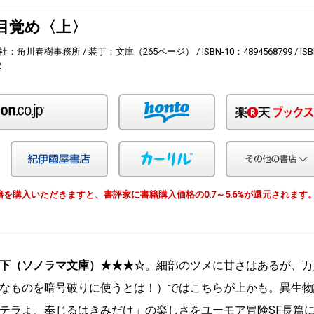
目覚め〈上〉
社：角川春樹事務所
装丁：文庫（265ページ）
ISBN-10：4894568799
ISB
2
Amazon
honto
Yahoo!ショッピング
紀伊国屋
カーリル
由で書籍を購入いただきますと、書評家に書籍購入価格の0.7～5.6%が還元されます
下（ソノラマ文庫）★★★☆
。細部のツメに甘さはあるが、万
なものを暗号破りに使うとは！）ではこちらが上かも。異生物
テラよ、奉じるはきみだけ」の楽しさをユーモア冒険SF長篇