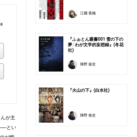
江國 香織
18
『ふぉとん叢書001 雪の下の
夢 : わが文学的妄想録』(冬花
楽天ブックス
社)
陣野 俊史
その他の書店
。
『火山の下』(白水社)
陣野 俊史
くんが主
──とい