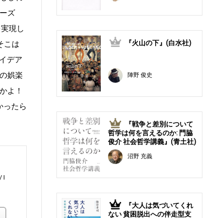
ーズ
を実現し
『火山の下』(白水社)
そこは
2
イデア
の娯楽
陣野 俊史
かよ！
かったら
『戦争と差別について
3
哲学は何を言えるのか: 門脇
俊介 社会哲学講義』(青土社)
沼野 充義
I
『大人は気づいてくれ
4
ない 貧困脱出への伴走型支
楽天ブックス