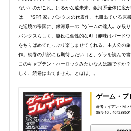
ない）のがこれ。はるかな遠未来、銀河系全体に広が
は、〝SF作家〟バンクスの代表作。七冊出ている原
た辺境の帝国に、銀河系一の〝ゲームの達人〟が殴り
バンクスらしく、脇役に個性的なAI（趣味はバード
をちりばめてたっぷり楽しませてくれる。主人公の旅
作。続巻の邦訳にも期待したい［と、ゲラを読んで書
このキャプテン・ハーロックみたいな人は誰ですか？
しく、続巻は出てません。とほほ］。
ゲーム・プ
著者：イアン・M. 
SBN-10：404288601