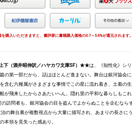
Yahoo!ショッピング
紀伊国屋
カーリル
由で書籍を購入いただきますと、書評家に書籍購入価格の0.7～5.6%が還元されます
上下（酒井昭伸訳／ハヤカワ文庫SF）★★
は、《知性化》シリ
篇の第一部だから、話はほとんど進まない。舞台は銀河協会に
を含む六種属がさまざまな事情でこの星に流れ着き、土着の生
船が飛来したからさあたいへん。隠れ里の平和な暮らしもこれ
度の訪問者も、銀河協会の目を盗んでよからぬことを企むなら
政治の舞台裏が複数視点から大量に描写され、あまりの長さに
の本領を見失った感あり。