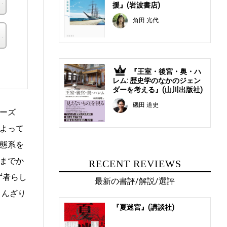
援』(岩波書店)
角田 光代
その他の書店
。
『王室・後宮・奥・ハ
5
レム: 歴史学のなかのジェン
ダーを考える』(山川出版社)
磯田 道史
ーズ
よって
態系を
までか
RECENT REVIEWS
ず者らし
最新の書評/解説/選評
うんざり
『夏迷宮』(講談社)