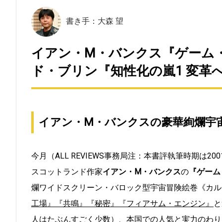
書き手：大森 望
イアン・M・バンクス『ゲーム・
ド・ブリン『知性化の嵐1 変革へ
イアン・M・バンクスの豪華絢爛宇
今月（ALL REVIEWS事務局注：本書評執筆時期は
スコットランド作家
イアン・M・バンクス
の
『ゲーム
爛ワイドスクリーン・バロック型宇宙冒険絵巻《カル
工場』
『共鳴』
『秘密』
『フィアサム・エンジン』
と
人はたぶんすごく少数）、本国での人気と実力のわり