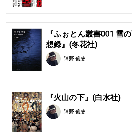
『ふぉとん叢書001 雪の
想録』(冬花社)
陣野 俊史
『火山の下』(白水社)
陣野 俊史