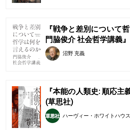
『戦争と差別について哲
門脇俊介 社会哲学講義』
沼野 充義
『本能の人類史: 順応主
(草思社)
ハーヴィー・ホワイトハウ