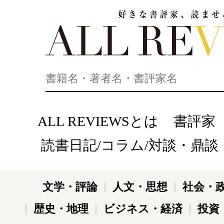
好きな書評家、読ませる書評。ALL REVIEWS
ALL REVIEWSとは
書評家
読書日記/コラム/対談・鼎談
文学・評論
人文・思想
社会・
歴史・地理
ビジネス・経済
投資