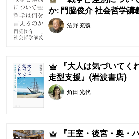
3
か: 門脇俊介 社会哲学講
沼野 充義
『大人は気づいてくれ
4
走型支援』(岩波書店)
角田 光代
『王室・後宮・奥・ハ
5