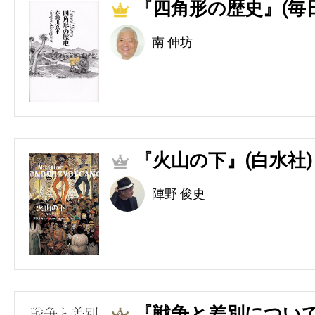
『四角形の歴史』(毎
1
南 伸坊
『火山の下』(白水社)
2
陣野 俊史
『戦争と差別につい