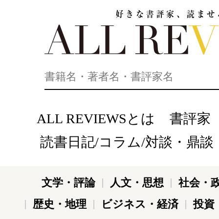
好きな書評家、読ませる書評。ALL REVIEWS
ALL REVIEWSとは
書評家
読書日記/コラム/対談・鼎談
文学・評論
人文・思想
社会・
歴史・地理
ビジネス・経済
投資