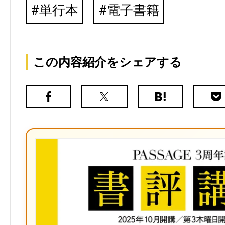
単行本
電子書籍
この内容紹介をシェアする
Facebook
X（旧
は
Poc
Twitter）
て
な
ブ
ッ
ク
マ
ー
ク