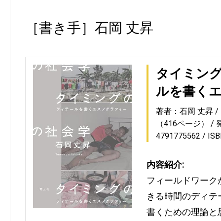
［書き手］石岡 丈昇
タイミング
ルを書く
著者：石岡 丈昇
（416ページ）
4791775562
IS
内容紹介:
フィールドワーク
きる時間のディテ
書くための理論と