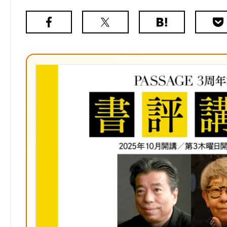
Facebook
X（旧
は
Poc
Twitter）
て
な
ブ
ッ
ク
マ
ー
ク