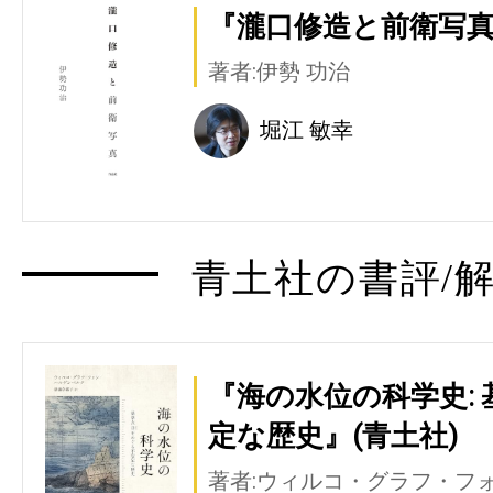
『瀧口修造と前衛写真
著者:伊勢 功治
堀江 敏幸
青土社の書評/解
『海の水位の科学史:
定な歴史』(青土社)
著者:ウィルコ・グラフ・フ