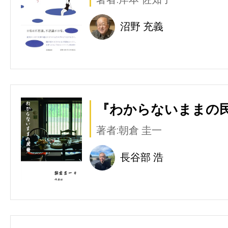
沼野 充義
『わからないままの民
著者:朝倉 圭一
長谷部 浩