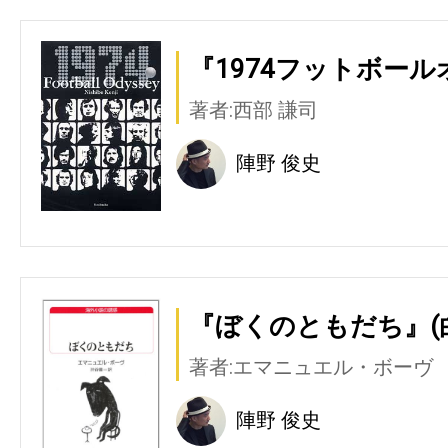
『1974フットボール
著者:西部 謙司
陣野 俊史
『ぼくのともだち』(
著者:エマニュエル・ボーヴ
陣野 俊史