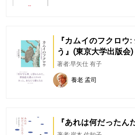
『カムイのフクロウ:
う』(東京大学出版会)
著者:早矢仕 有子
養老 孟司
『あれは何だったんだ
著者:岸本 佐知子