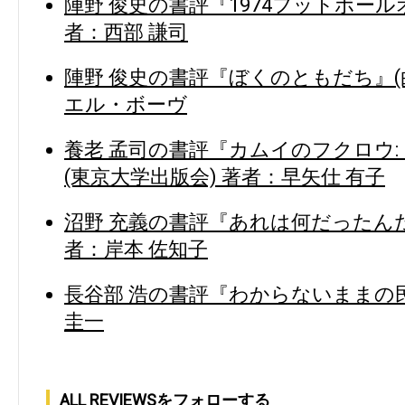
陣野 俊史の書評『1974フットボール
者：西部 謙司
陣野 俊史の書評『ぼくのともだち』(
エル・ボーヴ
養老 孟司の書評『カムイのフクロウ:
(東京大学出版会) 著者：早矢仕 有子
沼野 充義の書評『あれは何だったんだ
者：岸本 佐知子
長谷部 浩の書評『わからないままの民
圭一
ALL REVIEWSをフォローする