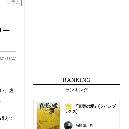
コラム
ワー
021/11/27
RANKING
ランキング
い。虐
。
『真実の愛』(ラインブ
1
ックス)
超えて
高橋 源一郎