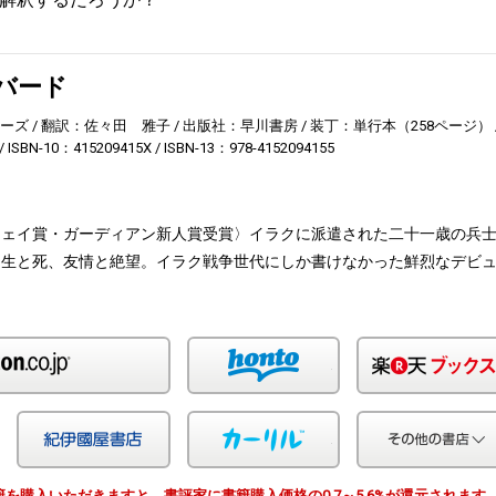
バード
ワーズ
翻訳：佐々田 雅子
出版社：早川書房
装丁：単行本（258ページ）
ISBN-10：415209415X
ISBN-13：978-4152094155
ウェイ賞・ガーディアン新人賞受賞〉イラクに派遣された二十一歳の兵
る生と死、友情と絶望。イラク戦争世代にしか書けなかった鮮烈なデビ
Amazon
honto
Yahoo!ショッピング
紀伊国屋
カーリル
由で書籍を購入いただきますと、書評家に書籍購入価格の0.7～5.6%が還元されます