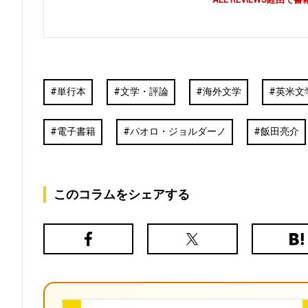
単行本
文学・評論
海外文学
英米文
電子書籍
パオロ・ジョルダーノ
飯田亮介
このコラムをシェアする
Facebook
X（旧
は
Twitter）
て
な
ブ
ッ