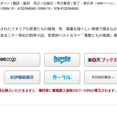
ルダーノ
翻訳：飯田 亮介
出版社：早川書房
装丁：単行本（444ページ）
ISBN-10：4152094060
ISBN-13：978-4152094063
兵されたイタリアの若者たちの孤独、性、葛藤を瑞々しい筆致で描きな
く迫る二十一世紀の戦争小説。世界的ベストセラー『素数たちの孤独』
Amazon
honto
Yahoo!ショッピング
紀伊国屋
カーリル
由で書籍を購入いただきますと、書評家に書籍購入価格の0.7～5.6%が還元されます