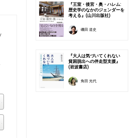
『王室・後宮・奥・ハレム:
歴史学のなかのジェンダーを
考える』(山川出版社)
磯田 道史
『大人は気づいてくれない
貧困脱出への伴走型支援』
士
(岩波書店)
ュ
角田 光代
楽天ブックス
その他の書店
。