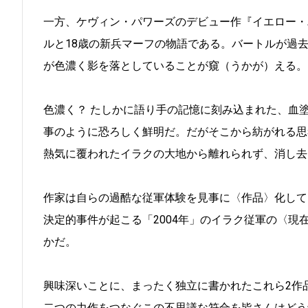
一方、ケヴィン・パワーズのデビュー作『イエロー・
ルと18歳の新兵マーフの物語である。バートルが過
が色濃く影を落としていることが窺（うかが）える。
色濃く？ たしかに語り手の記憶に刻み込まれた、血
事のように恐ろしく鮮明だ。だがそこから紡がれる思
熱気に覆われたイラクの大地から離れられず、消し去
作家は自らの過酷な従軍体験を見事に〈作品〉化して
決定的事件が起こる「2004年」のイラク従軍の〈
かだ。
興味深いことに、まったく独立に書かれたこれら2作
二つの力作をつなぐこの不思議な符合を皆さんはどう