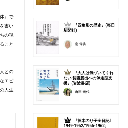
体』で
『四角形の歴史』(毎日
を書い
2
新聞社)
ちの視
ること
南 伸坊
人との
『大人は気づいてくれ
3
ない 貧困脱出への伴走型支
なエピ
援』(岩波書店)
の人生
角田 光代
『茨木のり子全日記 Ⅰ
4
1949-1952/1955-1962』