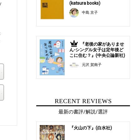
(katsura books)
中島 京子
が
著
『老後の家がありませ
5
ん-シングル女子は定年後ど
こに住む？』(中央公論新社)
元沢 賀南子
楽天ブックス
その他の書店
RECENT REVIEWS
。
最新の書評/解説/選評
『火山の下』(白水社)