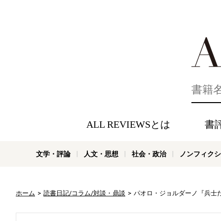
好きな書評
ALL REVIEWSとは
書
文学・評論
人文・思想
社会・政治
ノンフィクシ
ホーム
読書日記/コラム/対談・鼎談
パオロ・ジョルダーノ『兵士た