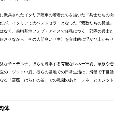
に派兵されたイタリア陸軍の若者たちを描いた『兵士たちの肉
だが、イタリアで大ベストセラーとなった
『素数たちの孤独』
はなく、前哨基地フォブ・アイスで任務につく一部隊の兵士た
錯させながら、その人間臭い〈生〉を立体的に浮かび上がらせ
猛なチェデルナ、彼らを統率する有能なレネー准尉、家族や恋
医のエジット中尉。彼らの基地での日常生活は、滑稽で下世話
なる「薔薇（ばら）の谷」での戦闘のあと、レネーとエジット
肉体