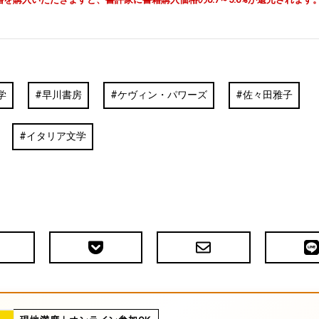
学
早川書房
ケヴィン・パワーズ
佐々田雅子
イタリア文学
Pocket
メ
LIN
で
ー
送
ル
る