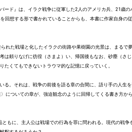
バード』は、イラク戦争に従軍した2人のアメリカ兵、21歳の
去を回想する形で書かれていることからも、本書に作家自身の
塗られた戦場と化したイラクの街路や果樹園の光景は、まるで
考は頼りなげに彷徨（さまよ）い、帰国後もなお、砂塵（さじ
りたくてもできないトラウマ的な記憶に戻っていく。
いる。それは、戦争の前後を語る章の合間に、語り手の人生を
現在〉についての章が、強迫観念のように回帰してくる書き方か
品ともに、主人公は戦場での行為を罪に問われる。現代の戦争
解釈するだろうか？