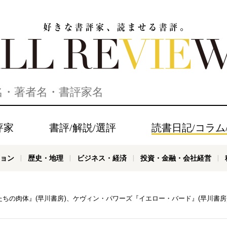
家、読ませる書評。ALL REVIEWS
評家
書評/解説/選評
読書日記/コラム
ョン
歴史・地理
ビジネス・経済
投資・金融・会社経営
ちの肉体』(早川書房)、ケヴィン・パワーズ『イエロー・バード』(早川書房