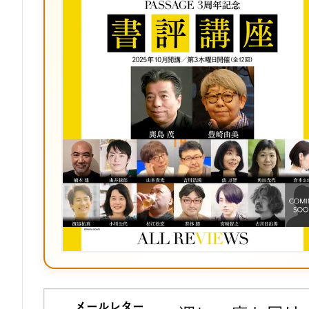
ク
マ
ー
ク