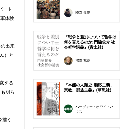
バート
陣野 俊史
従軍体験
『戦争と差別について哲学は
何を言えるのか: 門脇俊介 社
夢の出来
会哲学講義』(青土社)
ん）と
沼野 充義
変える
『本能の人類史: 順応主義、
宗教、部族主義』(草思社)
らも明ら
ハーヴィー・ホワイトハ
ウス
を描く