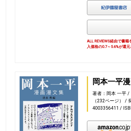
ALL REVIEWS経由
入価格の0.7～5.6%が還
岡本一平漫
著者：岡本 一平
（232ページ）
4003356411
IS