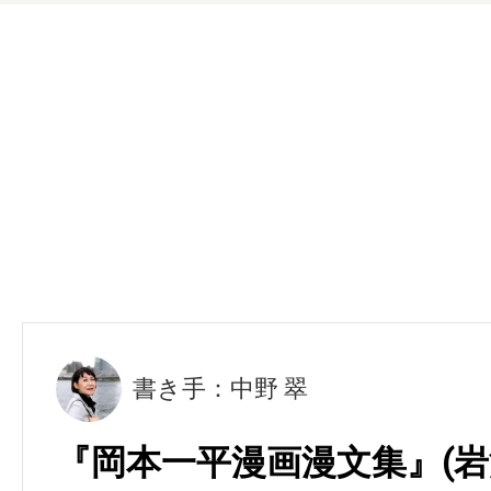
書き手：中野 翠
『岡本一平漫画漫文集』(岩