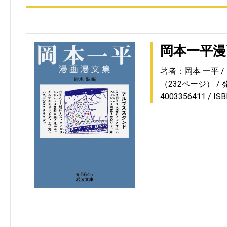
岡本一平漫
著者：岡本 一平
（232ページ）
4003356411
IS