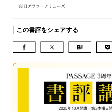
この書評をシェアする
Facebook
X（旧
は
Poc
Twitter）
て
な
ブ
ッ
ク
マ
ー
ク