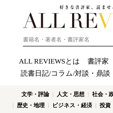
好きな書評家、読ませる書評。ALL REVIEWS
ALL REVIEWSとは
書評家
読書日記/コラム/対談・鼎談
文学・評論
人文・思想
社会・
歴史・地理
ビジネス・経済
投資