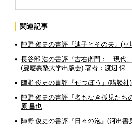
関連記事
陣野 俊史の書評『迪子とその夫』(草場
長谷部 浩の書評『吉右衛門：「現代
(慶應義塾大学出版会) 著者：渡辺 保
陣野 俊史の書評『ぜつぼう』(講談社)
陣野 俊史の書評『名もなき孤児たちの
原 昌也
陣野 俊史の書評『日々の泡』(河出書房