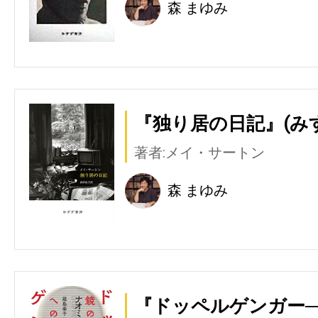
森 まゆみ
『独り居の日記』(み
著者:メイ・サートン
森 まゆみ
『ドッペルゲンガー─