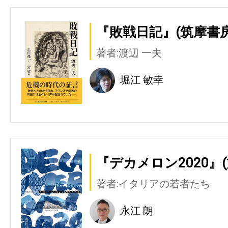
『敗戦日記』(筑摩書房
著者:渡辺 一夫
堀江 敏幸
『デカメロン2020』(
著者:イタリアの若者たち
永江 朗