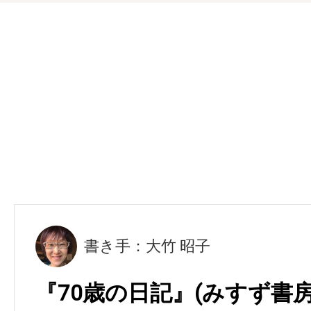
書き手：大竹 昭子
『70歳の日記』(みすず書房