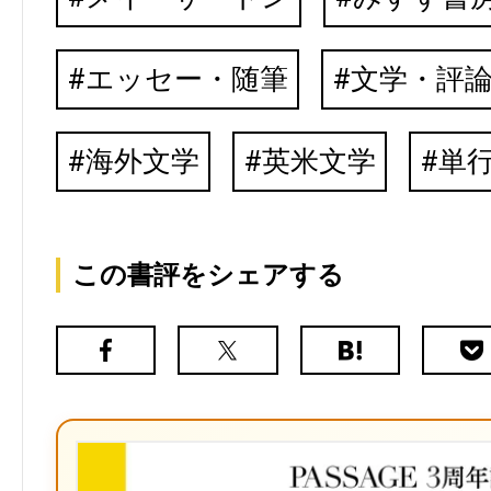
エッセー・随筆
文学・評
海外文学
英米文学
単
この書評をシェアする
Facebook
X（旧
は
Poc
Twitter）
て
な
ブ
ッ
ク
マ