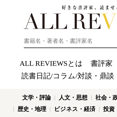
好きな書評家、読ませる書評。ALL REVIEWS
ALL REVIEWSとは
書評家
読書日記/コラム/対談・鼎談
文学・評論
人文・思想
社会・
歴史・地理
ビジネス・経済
投資