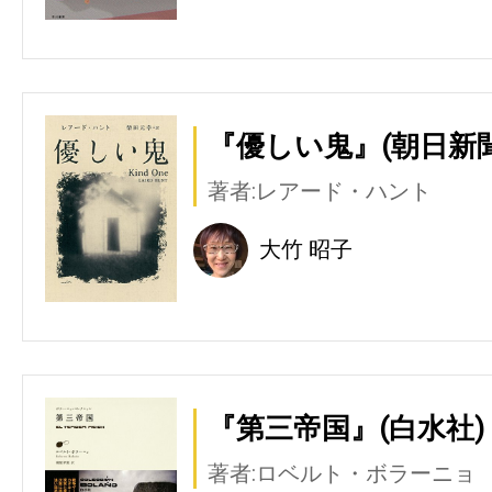
『優しい鬼』(朝日新
著者:レアード・ハント
大竹 昭子
『第三帝国』(白水社)
著者:ロベルト・ボラーニョ