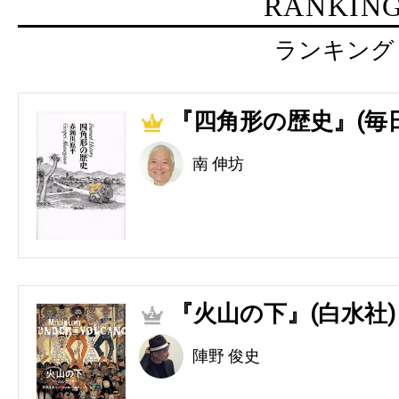
RANKIN
ランキング
『四角形の歴史』(毎
1
南 伸坊
『火山の下』(白水社)
2
陣野 俊史