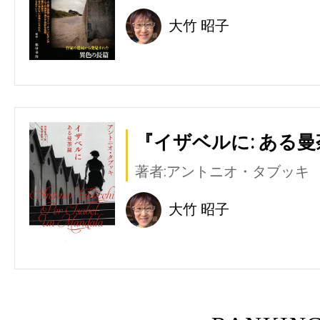
大竹 昭子
『イザベルに: ある曼
著者:アントニオ・タブッキ
大竹 昭子