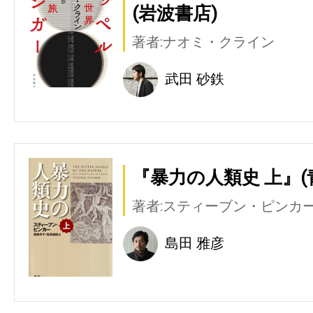
(岩波書店)
著者:ナオミ・クライン
武田 砂鉄
『暴力の人類史 上』(
著者:スティーブン・ピンカ
島田 雅彦