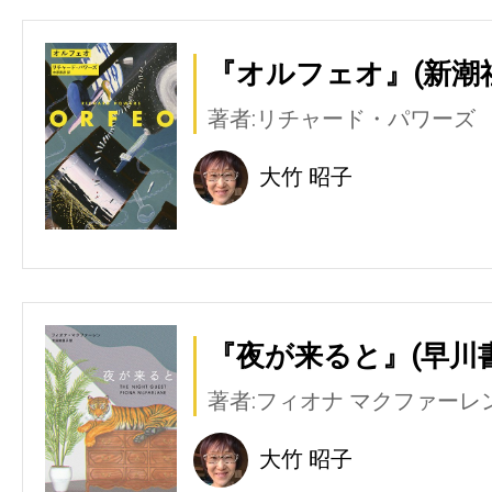
『オルフェオ』(新潮
著者:リチャード・パワーズ
大竹 昭子
『夜が来ると』(早川
著者:フィオナ マクファーレ
大竹 昭子