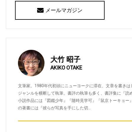
メールマガジン
大竹 昭子
AKIKO OTAKE
文筆家。1980年代初頭にニューヨークに滞在、文章を書き
ジャンルを横断して執筆。書評の執筆も多く、書評集に『読
小説作品には『図鑑少年』『随時見学可』『鼠京トーキョー
の著書には『彼らが写真を手にした切…