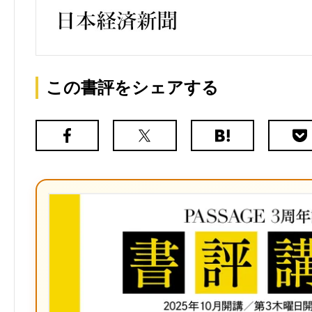
この書評をシェアする
Facebook
X（旧
は
Poc
Twitter）
て
な
ブ
ッ
ク
マ
ー
ク