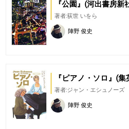
『公園』(河出書房新社
著者:荻世 いをら
陣野 俊史
『ピアノ・ソロ』(集
著者:ジャン・エシュノーズ
陣野 俊史