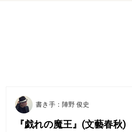
書き手：陣野 俊史
『戯れの魔王』(文藝春秋)