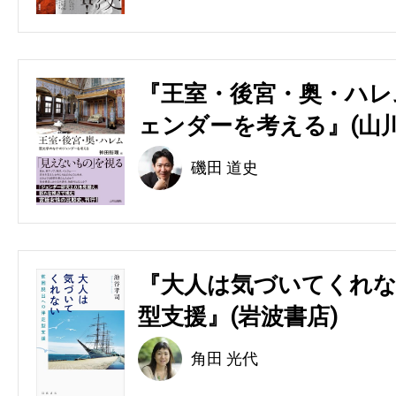
『王室・後宮・奥・ハレ
ェンダーを考える』(山川
磯田 道史
『大人は気づいてくれな
型支援』(岩波書店)
角田 光代