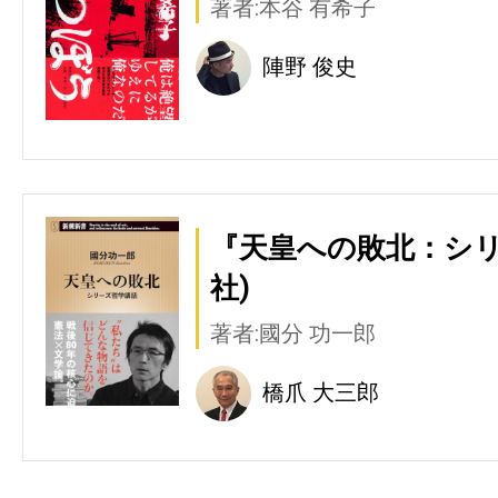
著者:本谷 有希子
陣野 俊史
『天皇への敗北：シリ
社)
著者:國分 功一郎
橋爪 大三郎