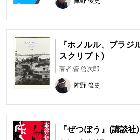
陣野 俊史
『ホノルル、ブラジル
スクリプト)
著者:管 啓次郎
陣野 俊史
『ぜつぼう』(講談社)