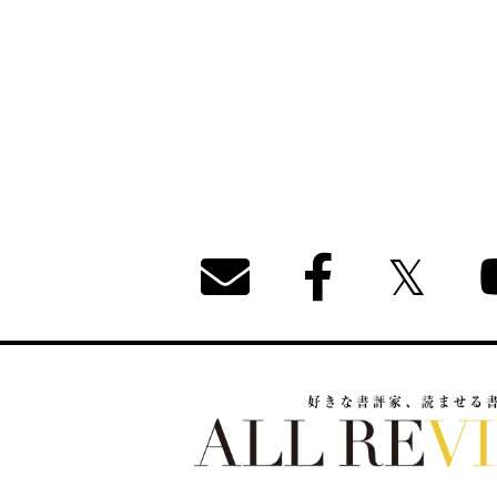
好きな書評家、読ませる書評。ALL REVIEW