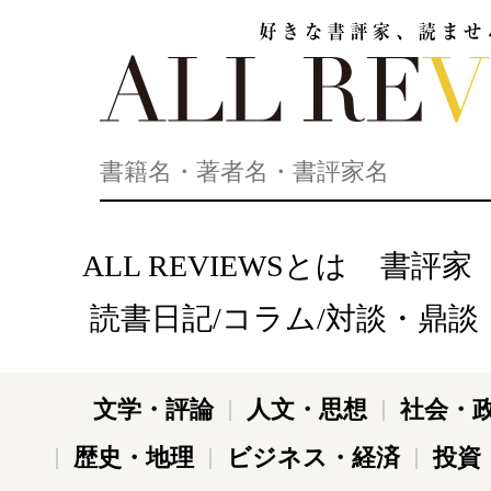
好きな書評家、読ませる書評。ALL REVIEWS
ALL REVIEWSとは
書評家
読書日記/コラム/対談・鼎談
文学・評論
人文・思想
社会・
歴史・地理
ビジネス・経済
投資