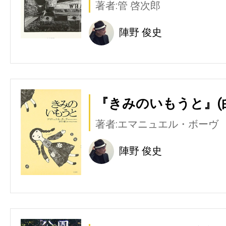
著者:管 啓次郎
陣野 俊史
『きみのいもうと』(
著者:エマニュエル・ボーヴ
陣野 俊史