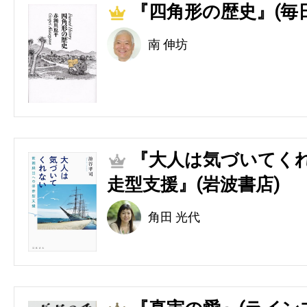
『四角形の歴史』(毎
1
南 伸坊
『大人は気づいてくれ
2
走型支援』(岩波書店)
角田 光代