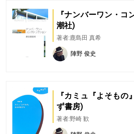
『ナンバーワン・コン
潮社)
著者:鹿島田 真希
陣野 俊史
『カミュ『よそもの』
ず書房)
著者:野崎 歓