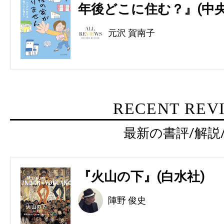
年後どこに住む？』(中央
元沢 賀南子
RECENT REV
最新の書評/解説
『火山の下』(白水社)
陣野 俊史