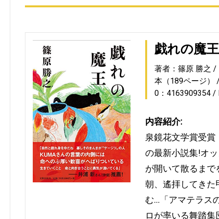
戯れの魔王
著者：篠原 勝之
本（189ページ）
0：4163909354
内容紹介:
泉鏡花文学賞受賞
の最新小説集!オ
が開いて散るまで
朝、遙拝してきた
む…「アマテラス
ロが率いる舞踏集