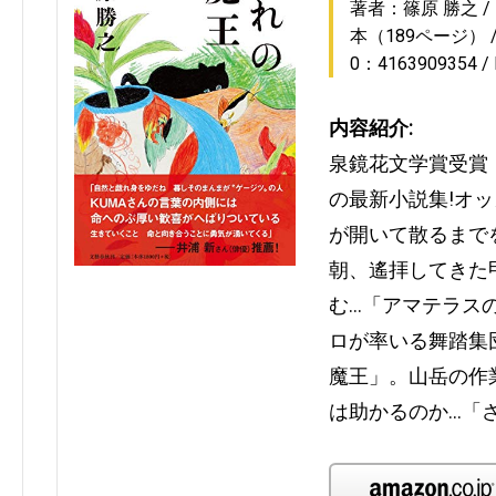
著者：篠原 勝之
本（189ページ）
0：4163909354
内容紹介:
泉鏡花文学賞受賞
の最新小説集!オ
が開いて散るまで
朝、遙拝してきた
む…「アマテラス
ロが率いる舞踏集
魔王」。山岳の作
は助かるのか…「