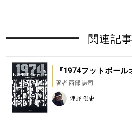
関連記
『1974フットボール
著者:西部 謙司
陣野 俊史