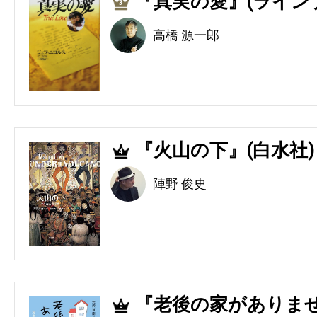
『真実の愛』(ライン
3
高橋 源一郎
『火山の下』(白水社)
4
陣野 俊史
『老後の家がありませ
5