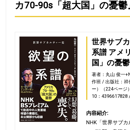
カ70-90s「超大国」の憂鬱
世界サブカ
系譜 アメリ
国」の憂鬱
著者：丸山 俊一+
作班
出版社：祥
ー）（224ページ
10：4396617828
内容紹介:
NHK「世界サブカ