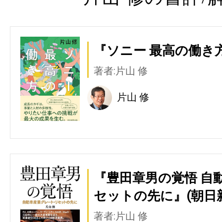
『ソニー 最高の働き方
著者:片山 修
片山 修
『豊田章男の覚悟 自
セットの先に』(朝日
著者:片山 修