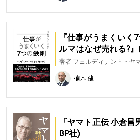
『仕事がうまくいく7
ルマはなぜ売れる?』(
著者:フェルディナント・ヤ
楠木 建
『ヤマト正伝 小倉昌
BP社)