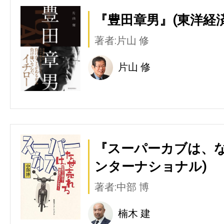
『豊田章男』(東洋経
著者:片山 修
片山 修
『スーパーカブは、な
ンターナショナル)
著者:中部 博
楠木 建