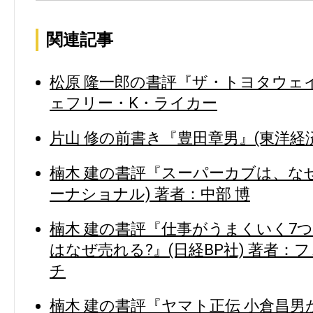
関連記事
松原 隆一郎の書評『ザ・トヨタウェイ』
ェフリー・K・ライカー
片山 修の前書き『豊田章男』(東洋経済
楠木 建の書評『スーパーカブは、な
ーナショナル) 著者：中部 博
楠木 建の書評『仕事がうまくいく7
はなぜ売れる?』(日経BP社) 著者
チ
楠木 建の書評『ヤマト正伝 小倉昌男