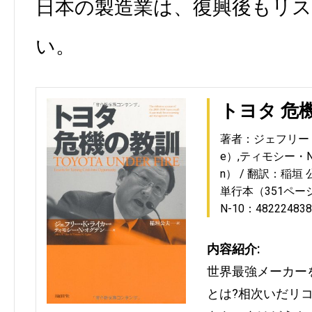
日本の製造業は、復興後もリ
い。
トヨタ 危
著者：ジェフリー・Ｋ・
e）,ティモシー・N・
n）
翻訳：稲垣 
単行本（351ペー
N-10：482224838
内容紹介:
世界最強メーカー
とは?相次いだリ