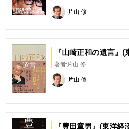
片山 修
『山崎正和の遺言』(
著者:片山 修
片山 修
『豊田章男』(東洋経