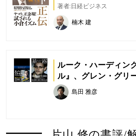
著者:日経ビジネス
楠木 建
ルーク・ハーディン
ル』、グレン・グリ
島田 雅彦
片山 修の書評/