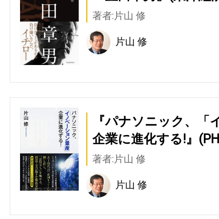
著者:片山 修
片山 修
『パナソニック、「
企業に進化する!』(PH
著者:片山 修
片山 修