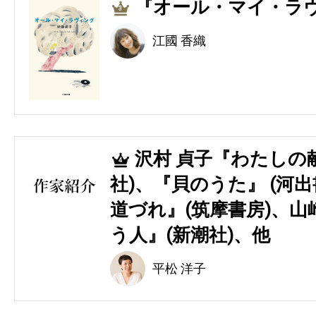
『オール・マイ・ラヴ
3
江國 香織
沢村 貞子『わたしの
4
社)、『貝のうた』 (河
道づれ』(筑摩書房)、山
う人』(新潮社)、他
平松 洋子