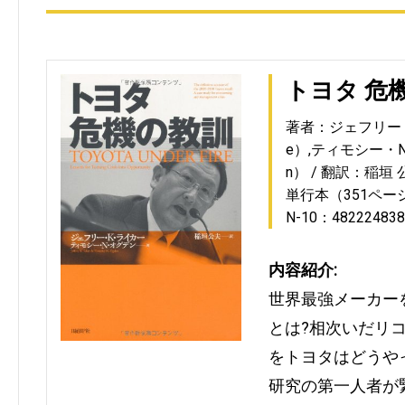
トヨタ 危
著者：ジェフリー・Ｋ・
e）,ティモシー・N・
n）
翻訳：稲垣 
単行本（351ペー
N-10：482224838
内容紹介:
世界最強メーカー
とは?相次いだリ
をトヨタはどうや
研究の第一人者が