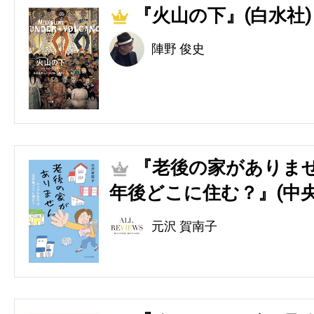
『火山の下』(白水社)
1
陣野 俊史
『老後の家がありませ
2
年後どこに住む？』(中央
元沢 賀南子