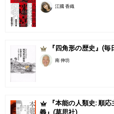
江國 香織
『四角形の歴史』(毎
3
南 伸坊
『本能の人類史: 順
4
義』(草思社)