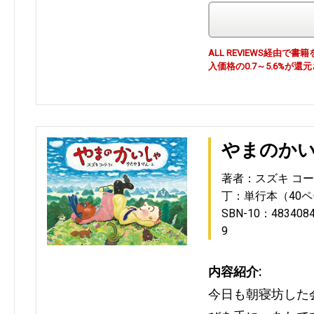
ALL REVIEWS経由
入価格の0.7～5.6%が還
やまのか
著者：スズキ コ
丁：単行本（40
SBN-10：483408
9
内容紹介:
今日も朝寝坊した