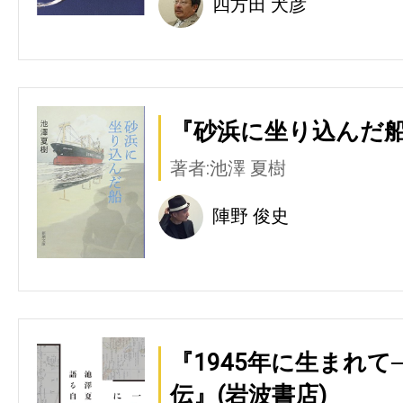
四方田 犬彦
『砂浜に坐り込んだ船
著者:池澤 夏樹
陣野 俊史
『1945年に生まれて
伝』(岩波書店)