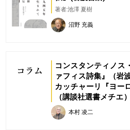
著者:池澤 夏樹
沼野 充義
コンスタンティノス
ァフィス詩集』（岩
カッチャーリ『ヨー
（講談社選書メチエ
本村 凌二