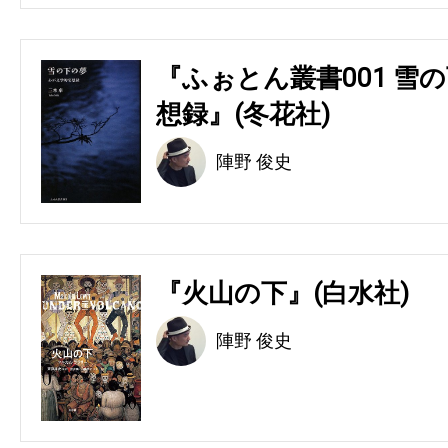
『ふぉとん叢書001 雪の
想録』(冬花社)
陣野 俊史
『火山の下』(白水社)
陣野 俊史