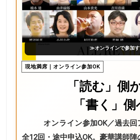
≫オンラインで参加す
現地満席｜オンライン参加OK
「読む」側
「書く」側
オンライン参加OK／過去回
全12回・途中申込OK。豪華講師