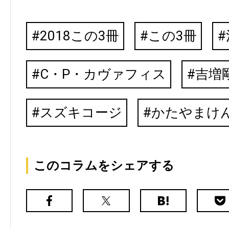
2018この3冊
この3冊
C・P・カヴァフィス
吉増
スズキコージ
かたやまけ
このコラムをシェアする
Facebook
X（旧
は
Poc
Twitter）
て
な