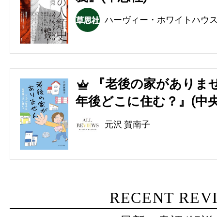
ハーヴィー・ホワイトハウ
『老後の家がありませ
5
年後どこに住む？』(中央
元沢 賀南子
RECENT REV