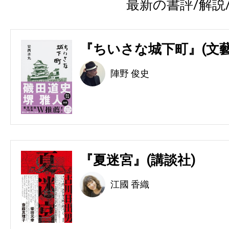
最新の書評/解説
『ちいさな城下町』(文藝
陣野 俊史
『夏迷宮』(講談社)
江國 香織