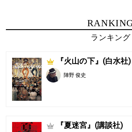
RANKIN
ランキング
『火山の下』(白水社)
1
陣野 俊史
『夏迷宮』(講談社)
2