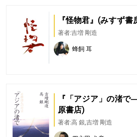
『怪物君』(みすず書房
著者:吉増 剛造
蜂飼 耳
『「アジア」の渚で―
原書店)
著者:高 銀,吉増 剛造