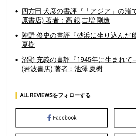
四方田 犬彦の書評『「アジア」の渚
原書店) 著者：高 銀,吉増 剛造
陣野 俊史の書評『砂浜に坐り込んだ船
夏樹
沼野 充義の書評『1945年に生まれて
(岩波書店) 著者：池澤 夏樹
ALL REVIEWSをフォローする
Facebook