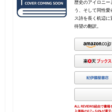
歴史のアイロニー
う、そして同性愛
ス詩を長く机辺に
待望の翻訳。
ALL REVIEWS経由
入価格の0.7～5.6%が還