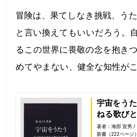
冒険は、果てしなき挑戦、う
と言い換えてもいいだろう。
るこの世界に畏敬の念を抱き
めてやまない、健全な知性が
宇宙をうた
ねる歌び
著者：海部 宣男
新書（222ページ