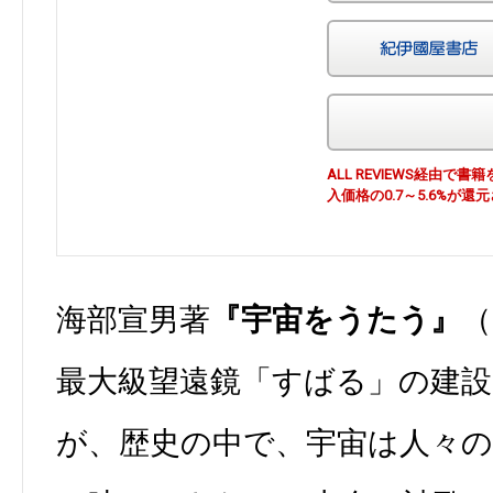
ALL REVIEWS経由
入価格の0.7～5.6%が還
海部宣男著
『宇宙をうたう』
（
最大級望遠鏡「すばる」の建
が、歴史の中で、宇宙は人々