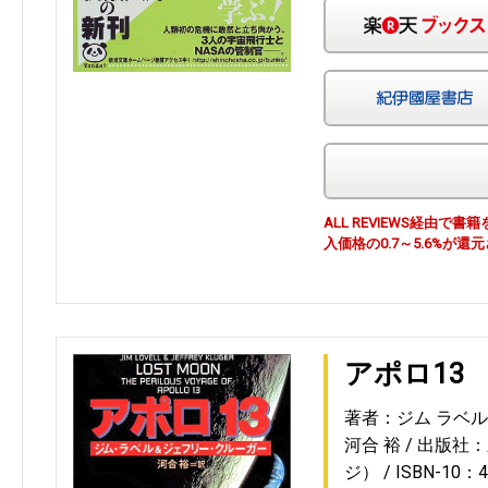
ALL REVIEWS経由
入価格の0.7～5.6%が還
アポロ13
著者：ジム ラベル
河合 裕
出版社：
ジ）
ISBN-10：4