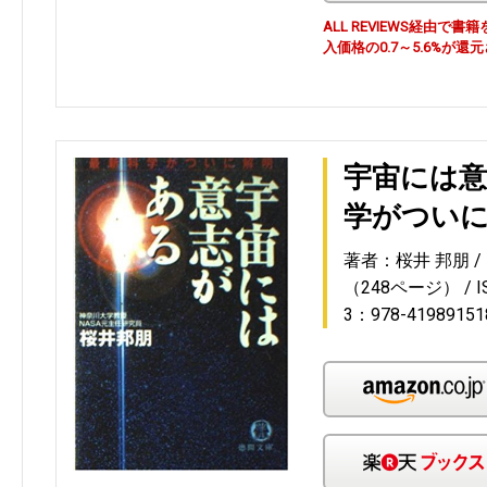
ALL REVIEWS経由
入価格の0.7～5.6%が還
宇宙には意
学がつい
著者：桜井 邦朋
（248ページ）
I
3：978-41989151