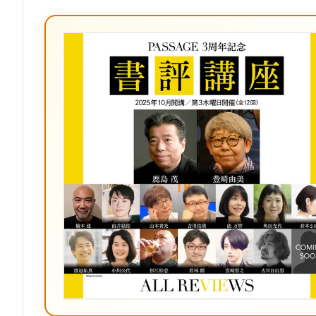
な
ブ
ッ
ク
マ
ー
ク