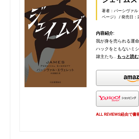
著者：パーシヴァル
ページ）
発売日：20
内容紹介:
我が身を売られる運
ハックをともないミ
隷主たち…
もっと読む
ALL REVIEWS経