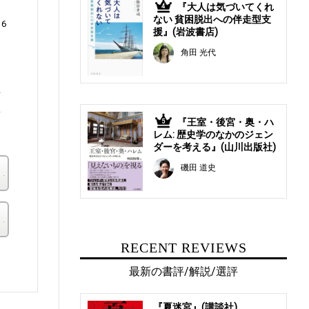
『大人は気づいてくれ
4
ない 貧困脱出への伴走型支
6
援』(岩波書店)
角田 光代
年
奴
『王室・後宮・奥・ハ
5
レム: 歴史学のなかのジェン
ダーを考える』(山川出版社)
磯田 道史
楽天ブックス
その他の書店
RECENT REVIEWS
。
最新の書評/解説/選評
『夏迷宮』(講談社)