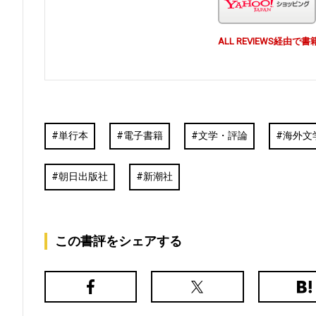
ALL REVIEWS経
単行本
電子書籍
文学・評論
海外文
朝日出版社
新潮社
この書評をシェアする
Facebook
X（旧
は
Twitter）
て