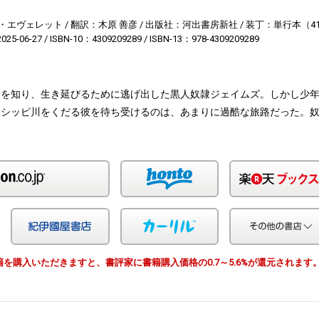
・エヴェレット
翻訳：木原 善彦
出版社：河出書房新社
装丁：単行本（41
25-06-27
ISBN-10：4309209289
ISBN-13：978-4309209289
命を知り、生き延びるために逃げ出した黒人奴隷ジェイムズ。しかし少
シシッピ川をくだる彼を待ち受けるのは、あまりに過酷な旅路だった。
Amazon
honto
Yahoo!ショッピング
紀伊国屋
カーリル
由で書籍を購入いただきますと、書評家に書籍購入価格の0.7～5.6%が還元されます