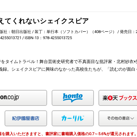
えてくれないシェイクスピア
版社：朝日出版社
装丁：単行本（ソフトカバー）（408ページ）
発売日：2
4255013721
ISBN-13：978-4255013725
でをタイムトラベル！舞台芸術史研究者で不真面目な批評家・北村紗衣×
義録。シェイクスピアに興味のなかった高校生たちが、「読むのが面白
Amazon
honto
Yahoo!ショッピング
紀伊国屋
カーリル
由で書籍を購入いただきますと、書評家に書籍購入価格の0.7～5.6%が還元されます