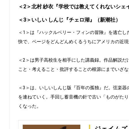
＜2＞北村 紗衣『学校では教えてくれないシェ
＜3＞いしい しんじ『チェロ湖』（新潮社）
＜1＞は『ハックルベリー・フィンの冒険』を逃亡し
快で、ページをどんどんめくるうちにアメリカの近現
＜2＞は男子高校生を相手にした講義録。作品解説だ
こと・考えること・批評することの根源にまでいざな
＜3＞は、いしいしんじ版『百年の孤独』だ。弦楽器
を連ねていく。手回し蓄音機の針で古い「ものがたり
くなった。
ジェイムズ