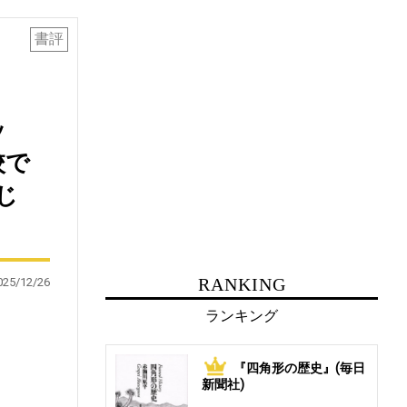
書評
ッ
校で
じ
RANKING
025/12/26
ランキング
『四角形の歴史』(毎日
1
新聞社)