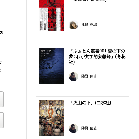
江國 香織
0
『ふぉとん叢書001 雪の下の
夢 : わが文学的妄想録』(冬花
社)
男
く
陣野 俊史
楽天ブックス
『火山の下』(白水社)
その他の書店
陣野 俊史
。