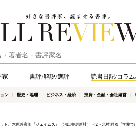
家、読ませる書評。ALL REVIEWS
評家
書評/解説/選評
読書日記/コラム
ョン
歴史・地理
ビジネス・経済
投資・金融・会社経営
ェレット、木原善彦訳『ジェイムズ』（河出書房新社） ＜2＞北村 紗衣『学校