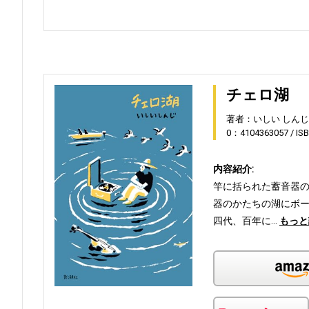
チェロ湖
著者：いしい しんじ
0：4104363057
IS
内容紹介:
竿に括られた蓄音器の
器のかたちの湖にボ
四代、百年に…
もっと