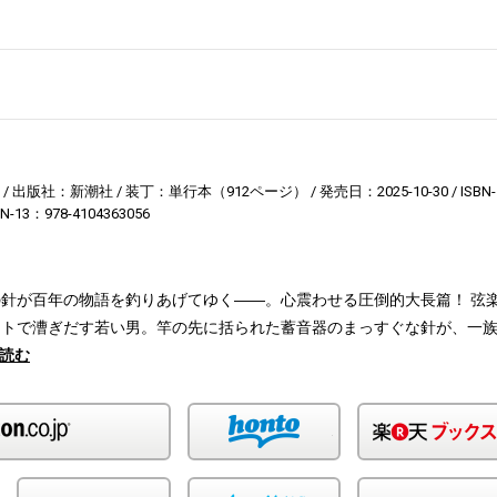
出版社：新潮社
装丁：単行本（912ページ）
発売日：2025-10-30
ISBN-
BN-13：978-4104363056
針が百年の物語を釣りあげてゆく――。心震わせる圧倒的大長篇！ 弦
ートで漕ぎだす若い男。竿の先に括られた蓄音器のまっすぐな針が、一
読む
Amazon
honto