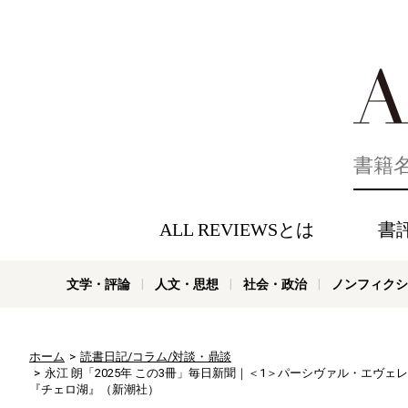
好きな書評
ALL REVIEWSとは
書
文学・評論
人文・思想
社会・政治
ノンフィクシ
ホーム
読書日記/コラム/対談・鼎談
永江 朗「2025年 この3冊」毎日新聞｜＜1＞パーシヴァル・エヴ
『チェロ湖』（新潮社）