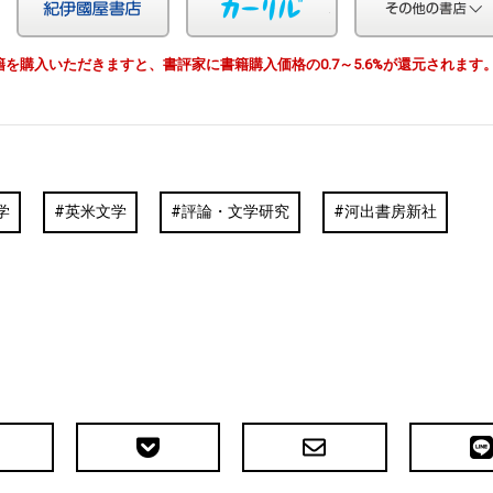
Yahoo!ショッピング
紀伊国屋
カーリル
由で書籍を購入いただきますと、書評家に書籍購入価格の0.7～5.6%が還元されます
学
英米文学
評論・文学研究
河出書房新社
Pocket
メ
LIN
で
ー