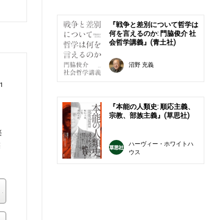
『戦争と差別について哲学は
何を言えるのか: 門脇俊介 社
会哲学講義』(青土社)
沼野 充義
1
『本能の人類史: 順応主義、
宗教、部族主義』(草思社)
楽
ハーヴィー・ホワイトハ
族
ウス
楽天ブックス