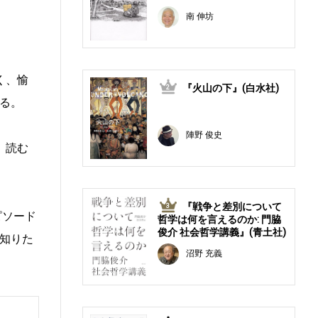
南 伸坊
く、愉
『火山の下』(白水社)
2
る。
陣野 俊史
。読む
『戦争と差別について
3
ピソード
哲学は何を言えるのか: 門脇
俊介 社会哲学講義』(青土社)
知りた
沼野 充義