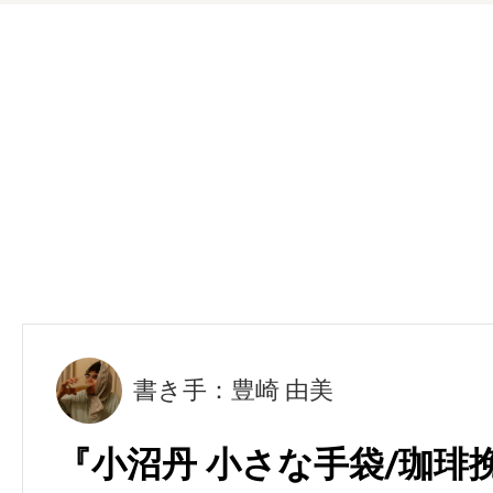
書き手：豊崎 由美
『小沼丹 小さな手袋/珈琲