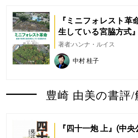
『ミニフォレスト革命
生している宮脇方式』
著者:ハンナ・ルイス
中村 桂子
豊崎 由美の書評/
『四十一炮 上』(中央