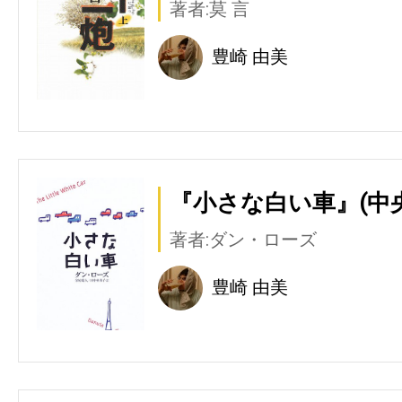
著者:莫 言
豊崎 由美
『小さな白い車』(中
著者:ダン・ローズ
豊崎 由美