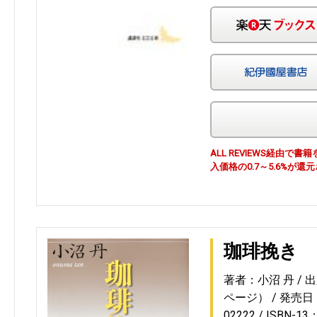
ALL REVIEWS経由
入価格の0.7～5.6%が還
珈琲挽き
著者：小沼 丹
出
ページ）
発売日：2
02222
ISBN-13