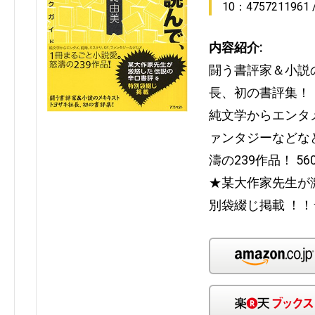
10：4757211961
内容紹介:
闘う書評家＆小説
長、初の書評集！
純文学からエンタ
ァンタジーなどな
濤の239作品！ 5
★某大作家先生が
別袋綴じ掲載 ！！