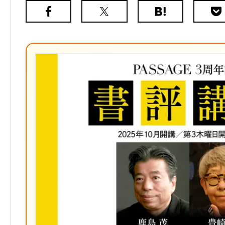
Facebook
X（旧
は
Poc
Twitter）
て
な
ブ
ッ
ク
マ
ー
ク