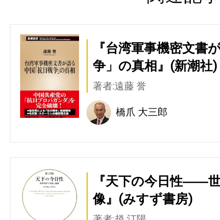
『台湾軍事機密文書
争」の真相』(新潮社)
著者:遠藤 誉
橋爪 大三郎
『天下の今日性――
像』(みすず書房)
著者:趙 汀陽