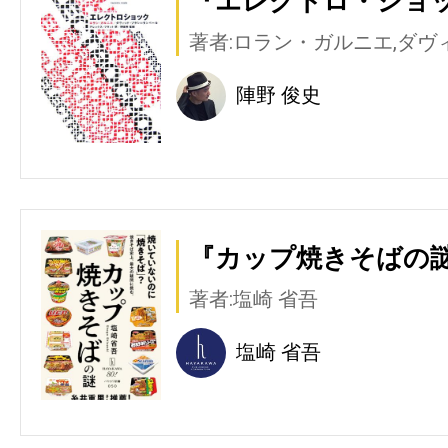
『エレクトロ・ショッ
著者:ロラン・ガルニエ,ダヴ
陣野 俊史
『カップ焼きそばの謎
著者:塩崎 省吾
塩崎 省吾