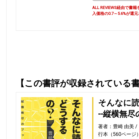
ALL REVIEWS経由
入価格の0.7～5.6%が還
【この書評が収録されている
そんなに読
--縦横無
著者：豊崎 由美
行本（560ページ