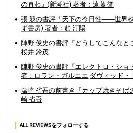
の真相』(新潮社) 著者：遠藤 誉
張 競の書評『天下の今日性――世界
ず書房) 著者：趙 汀陽
陣野 俊史の書評『どうしてこんなとこ
桜井 鈴茂
陣野 俊史の書評『エレクトロ・ショッ
者：ロラン・ガルニエ,ダヴィッド・
塩崎 省吾の前書き『カップ焼きそばの
崎 省吾
ALL REVIEWSをフォローする