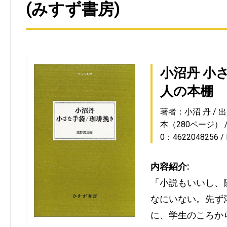
(みすず書房)
小沼丹 小
人の本棚
著者：小沼 丹
出
本（280ページ）
0：4622048256
内容紹介:
「小説もいいし、
なにいない。先ず
に、学生のころか