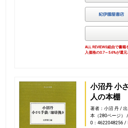
ALL REVIEWS経由
入価格の0.7～5.6%が還
小沼丹 小
人の本棚
著者：小沼 丹
出
本（280ページ）
0：4622048256