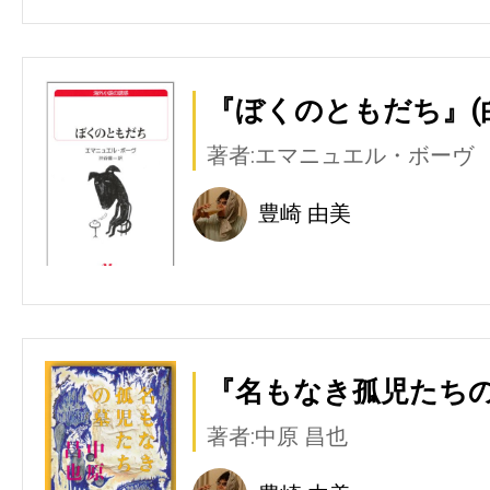
『ぼくのともだち』(
著者:エマニュエル・ボーヴ
豊崎 由美
『名もなき孤児たちの
著者:中原 昌也