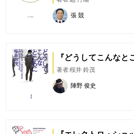
張 競
『どうしてこんなとこ
著者:桜井 鈴茂
陣野 俊史