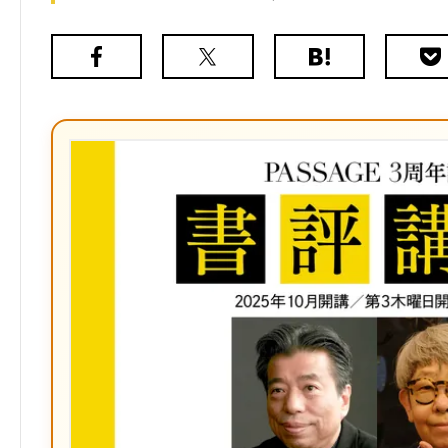
Facebook
X（旧
は
Poc
Twitter）
て
な
ブ
ッ
ク
マ
ー
ク