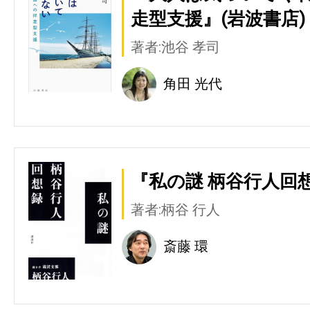
走型支援』(岩波書店)
著者:池谷 孝司
角田 光代
『私の謎 柄谷行人回想
著者:柄谷 行人
斎藤 環