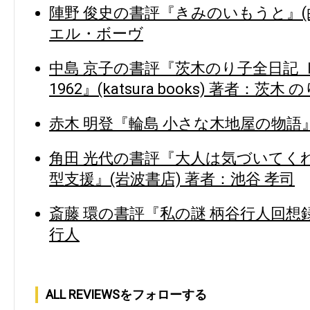
陣野 俊史の書評『きみのいもうと』(
エル・ボーヴ
中島 京子の書評『茨木のり子全日記 Ⅰ 194
1962』(katsura books) 著者：茨木 
赤木 明登『輪島 小さな木地屋の物語』
角田 光代の書評『大人は気づいてく
型支援』(岩波書店) 著者：池谷 孝司
斎藤 環の書評『私の謎 柄谷行人回想録
行人
ALL REVIEWSをフォローする