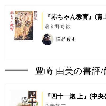
『赤ちゃん教育』(青
著者:野崎 歓
陣野 俊史
豊崎 由美の書評/
『四十一炮 上』(中央
著者:莫 言