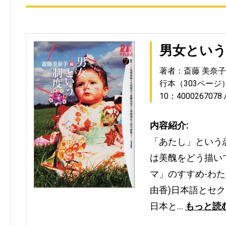
男女とい
著者：斎藤 美奈子
行本（303ページ
10：4000267078
内容紹介:
「あたし」という
は美醜をどう描い
マ」のすすめ-わ
由香)日本語とセク
日本と…
もっと読