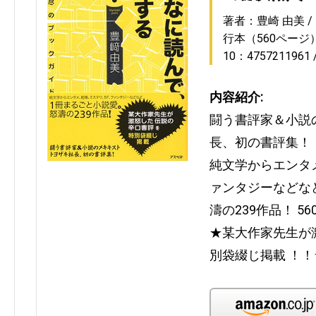
著者：豊崎 由美
行本（560ページ
10：4757211961
内容紹介:
闘う書評家＆小説
長、初の書評集！
純文学からエンタ
ァンタジーなどな
濤の239作品！ 5
★某大作家先生が
別袋綴じ掲載 ！！