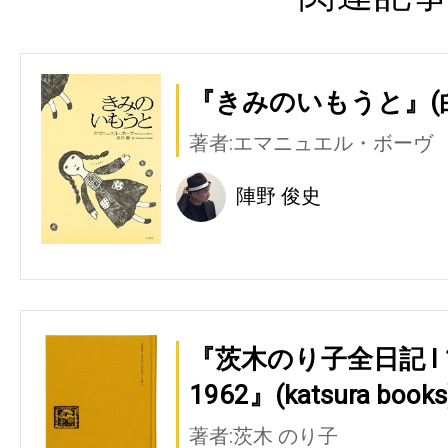
『きみのいもうと』(
著者:エマニュエル・ボーヴ
陣野 俊史
『茨木のり子全日記 Ⅰ 194
1962』(katsura books
著者:茨木 のり子