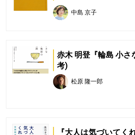
中島 京子
赤木 明登『輪島 小さ
考)
松原 隆一郎
『大人は気づいてくれ