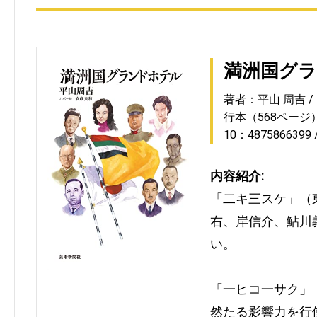
満洲国グ
著者：平山 周吉
行本（568ページ
10：4875866399
内容紹介:
「二キ三スケ」（
右、岸信介、鮎川
い。
「一ヒコ一サク」
然たる影響力を行