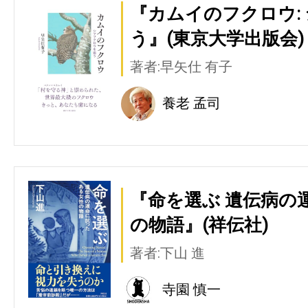
『カムイのフクロウ:
う』(東京大学出版会)
著者:早矢仕 有子
養老 孟司
『命を選ぶ 遺伝病の
の物語』(祥伝社)
著者:下山 進
寺園 慎一