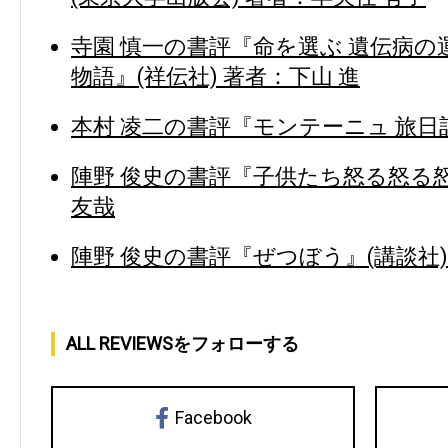
寺園 慎一の書評『命を選ぶ 遺伝病
物語』(祥伝社) 著者：下山 進
本村 凌二の書評『モンテーニュ 旅日記
陣野 俊史の書評『子供たち怒る怒る怒
友哉
陣野 俊史の書評『ぜつぼう』(講談社)
ALL REVIEWSをフォローする
Facebook