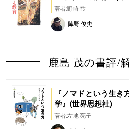
著者:野崎 歓
陣野 俊史
鹿島 茂の書評/
『ノマドという生き
学』(世界思想社)
著者:左地 亮子