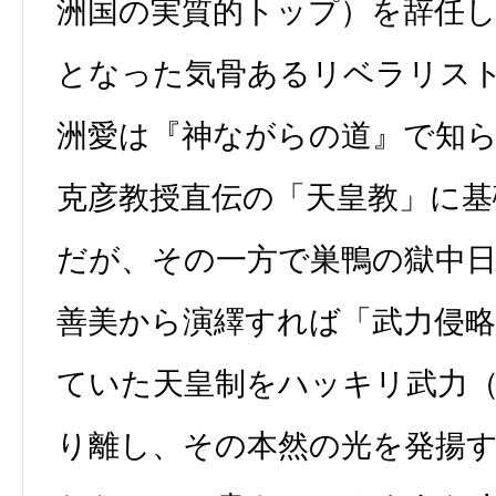
洲国の実質的トップ）を辞任し
となった気骨あるリベラリス
洲愛は『神ながらの道』で知
克彦教授直伝の「天皇教」に
だが、その一方で巣鴨の獄中
善美から演繹すれば「武力侵
ていた天皇制をハッキリ武力
り離し、その本然の光を発揚