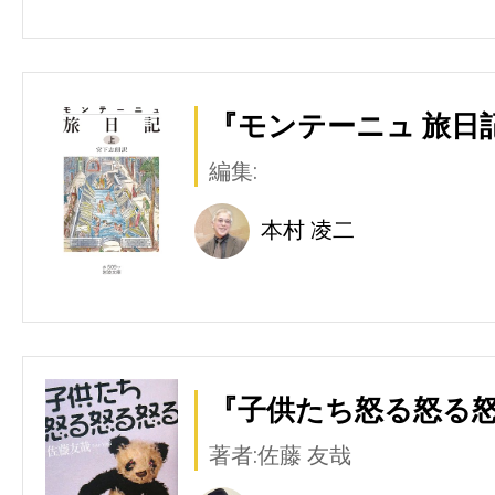
『モンテーニュ 旅日記
編集:
本村 凌二
『子供たち怒る怒る怒
著者:佐藤 友哉