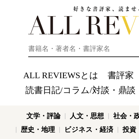
好きな書評家、読ませる書評。ALL REVIEWS
ALL REVIEWSとは
書評家
読書日記/コラム/対談・鼎談
文学・評論
人文・思想
社会・
歴史・地理
ビジネス・経済
投資