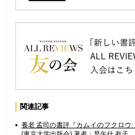
関連記事
養老 孟司の書評『カムイのフクロウ:
(東京大学出版会) 著者：早矢仕 有子