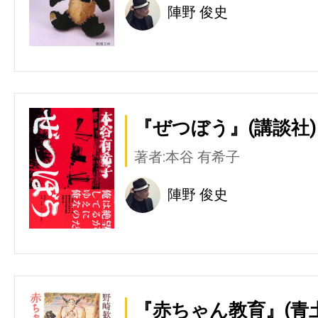
陣野 俊史
『ぜつぼう』(講談社)
著者:本谷 有希子
陣野 俊史
『赤ちゃん教育』(青