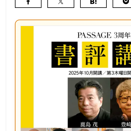
Facebook
X（旧
は
Poc
Twitter）
て
な
ブ
ッ
ク
マ
ー
ク