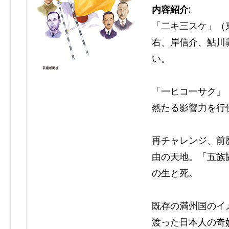
内容紹介:
「二キ三スケ」（
右、岸信介、鮎川
い。
「一ヒコ一サク」
然たる影響力を行
再チャレンジ、前
由の天地。「五族
の生と死。
既存の満州国のイ
渡った日本人の奇