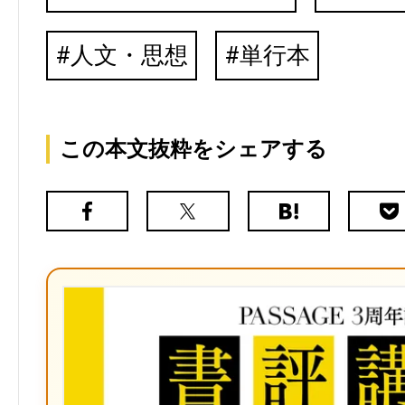
人文・思想
単行本
この本文抜粋をシェアする
Facebook
X（旧
は
Poc
Twitter）
て
な
ブ
ッ
ク
マ
ー
ク