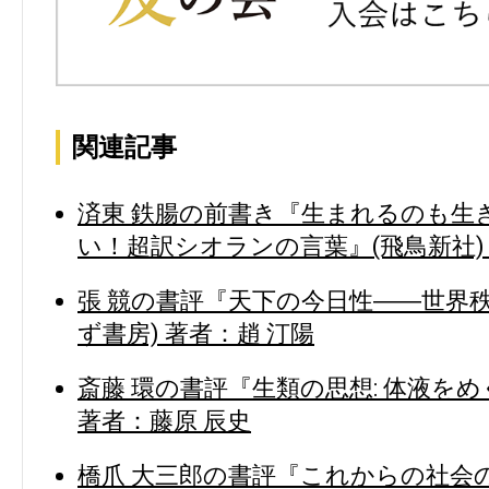
関連記事
済東 鉄腸の前書き『生まれるのも生
い！超訳シオランの言葉』(飛鳥新社)
張 競の書評『天下の今日性――世界
ず書房) 著者：趙 汀陽
斎藤 環の書評『生類の思想: 体液をめ
著者：藤原 辰史
橋爪 大三郎の書評『これからの社会