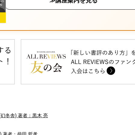
≫講座案内を見る
幻冬舎) 著者：黒木 亮
 著者：柴田 哲孝