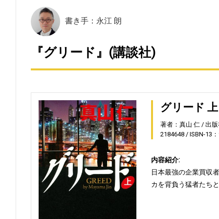
書き手：永江 朗
『グリード』(講談社)
グリード 上
著者：真山 仁
出版
2184648
ISBN-13：
内容紹介:
日本最強の企業買収
カを背負う猛者たち