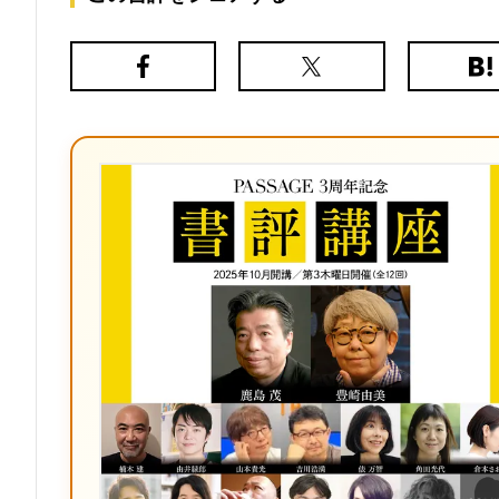
Facebook
X（旧
は
Twitter）
て
な
ブ
ッ
ク
マ
ー
ク