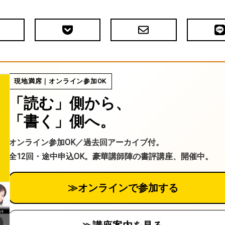
Pocket
メ
LIN
で
ー
送
ル
る
現地満席｜オンライン参加OK
「読む」側から、
「書く」側へ。
オンライン参加OK／過去回アーカイブ付。
全12回・途中申込OK。豪華講師陣の書評講座、開催中。
≫オンラインで参加する