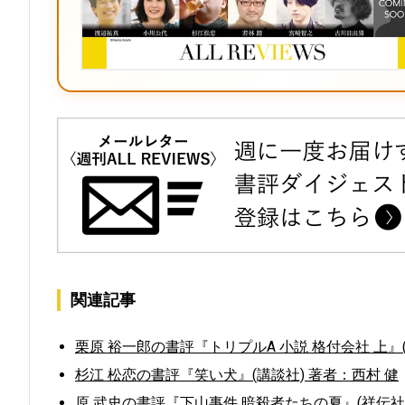
関連記事
栗原 裕一郎の書評『トリプルA 小説 格付会社 上』(
杉江 松恋の書評『笑い犬』(講談社) 著者：西村 健
原 武史の書評『下山事件 暗殺者たちの夏』(祥伝社)