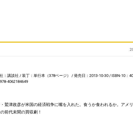
2
社：講談社
装丁：単行本（378ページ）
発売日：2013-10-30
ISBN-10：4
978-4062184649
者・鷲津政彦が米国の経済戦争に嘴を入れた。食うか食われるか。アメ
との前代未聞の買収劇！