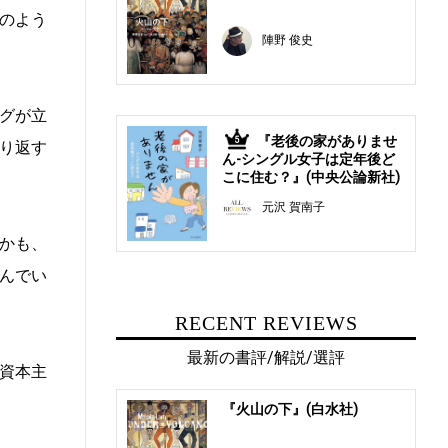
のよう
陣野 俊史
グが立
『老後の家がありませ
5
り返す
ん-シングル女子は定年後ど
こに住む？』(中央公論新社)
元沢 賀南子
かも、
んでい
RECENT REVIEWS
最新の書評/解説/選評
資本主
『火山の下』(白水社)