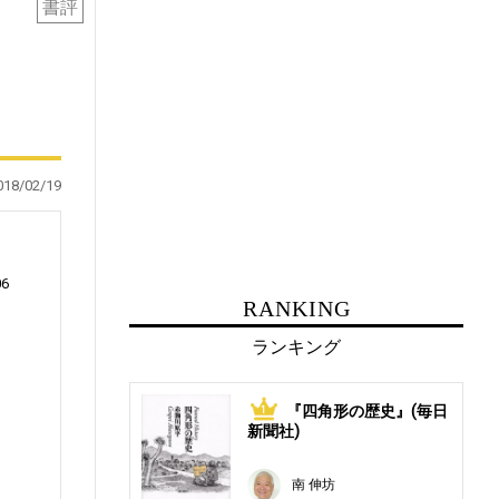
書評
018/02/19
06
RANKING
ランキング
リ
『四角形の歴史』(毎日
1
新聞社)
南 伸坊