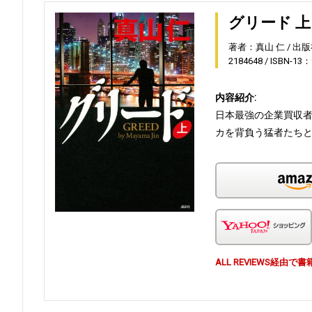
グリード 上
著者：真山 仁
出版
2184648
ISBN-13：
内容紹介:
日本最強の企業買収
カを背負う猛者たち
ALL REVIEWS経