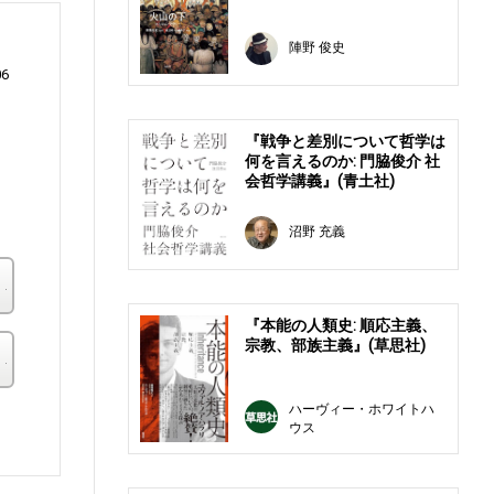
陣野 俊史
06
『戦争と差別について哲学は
何を言えるのか: 門脇俊介 社
会哲学講義』(青土社)
リ
沼野 充義
楽天ブックス
『本能の人類史: 順応主義、
宗教、部族主義』(草思社)
その他の書店
ハーヴィー・ホワイトハ
。
ウス