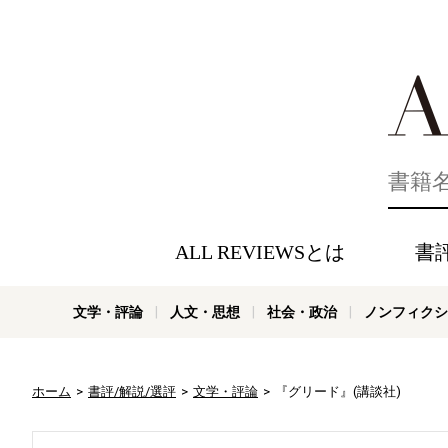
好きな書評
ALL REVIEWSとは
書
文学・評論
人文・思想
社会・政治
ノンフィクシ
ホーム
書評/解説/選評
文学・評論
『グリード』(講談社)