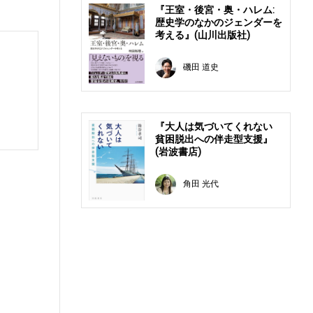
『王室・後宮・奥・ハレム:
歴史学のなかのジェンダーを
考える』(山川出版社)
磯田 道史
『大人は気づいてくれない
貧困脱出への伴走型支援』
(岩波書店)
角田 光代