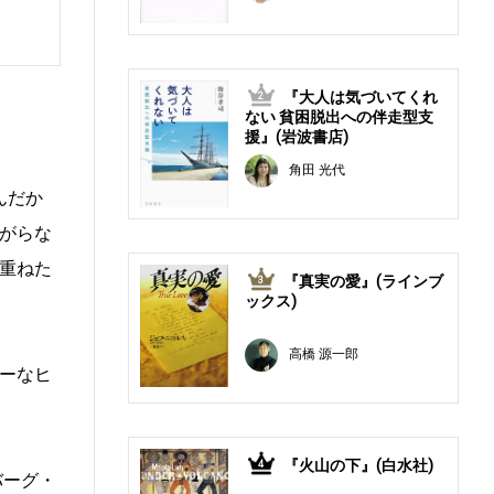
『大人は気づいてくれ
2
ない 貧困脱出への伴走型支
援』(岩波書店)
角田 光代
んだか
がらな
重ねた
『真実の愛』(ラインブ
3
ックス)
高橋 源一郎
ーなヒ
『火山の下』(白水社)
4
バーグ・