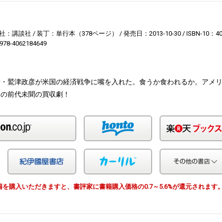
社：講談社
装丁：単行本（378ページ）
発売日：2013-10-30
ISBN-10：4
978-4062184649
者・鷲津政彦が米国の経済戦争に嘴を入れた。食うか食われるか。アメ
との前代未聞の買収劇！
Amazon
honto
Yahoo!ショッピング
紀伊国屋
カーリル
由で書籍を購入いただきますと、書評家に書籍購入価格の0.7～5.6%が還元されます