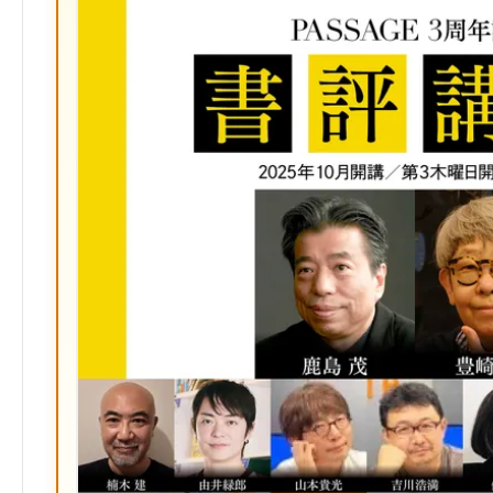
ッ
ク
マ
ー
ク