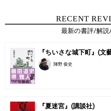
RECENT REV
最新の書評/解説
『ちいさな城下町』(文藝
陣野 俊史
『夏迷宮』(講談社)