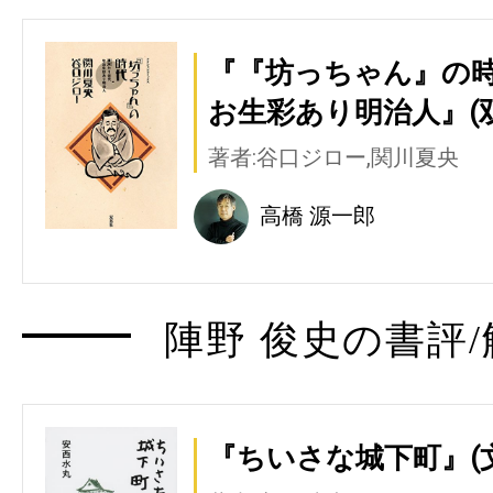
『『坊っちゃん』の
お生彩あり明治人』(
著者:谷口ジロー,関川夏央
高橋 源一郎
陣野 俊史の書評/
『ちいさな城下町』(