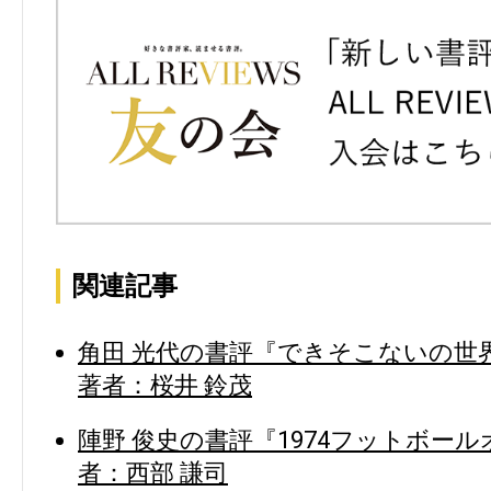
関連記事
角田 光代の書評『できそこないの世界
著者：桜井 鈴茂
陣野 俊史の書評『1974フットボール
者：西部 謙司