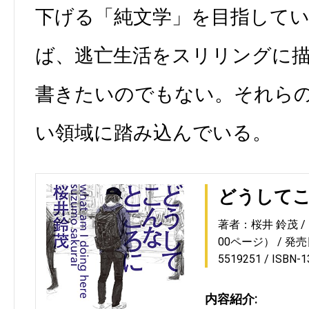
下げる「純文学」を目指して
ば、逃亡生活をスリリングに
書きたいのでもない。それら
い領域に踏み込んでいる。
どうして
著者：桜井 鈴茂
00ページ）
発売日
5519251
ISBN-
内容紹介: