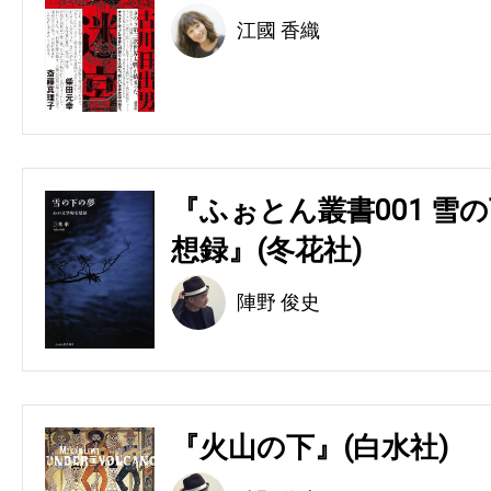
江國 香織
『ふぉとん叢書001 雪の
想録』(冬花社)
陣野 俊史
『火山の下』(白水社)