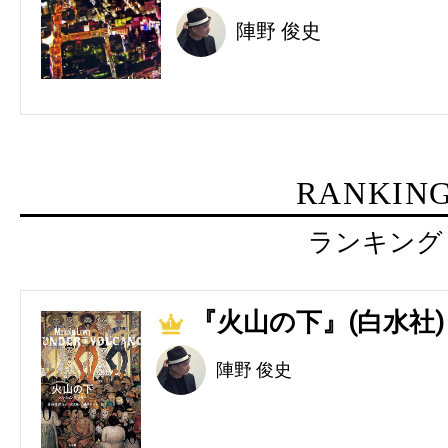
陣野 俊史
RANKIN
ランキング
『火山の下』(白水社)
1
陣野 俊史