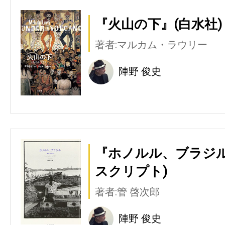
『火山の下』(白水社)
著者:マルカム・ラウリー
陣野 俊史
『ホノルル、ブラジル
スクリプト)
著者:管 啓次郎
陣野 俊史