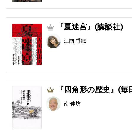
『夏迷宮』(講談社)
2
江國 香織
『四角形の歴史』(毎
3
南 伸坊