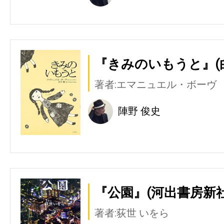
『きみのいもうと』(
著者:エマニュエル・ボーヴ
陣野 俊史
『公園』(河出書房新社
著者:荻世 いをら