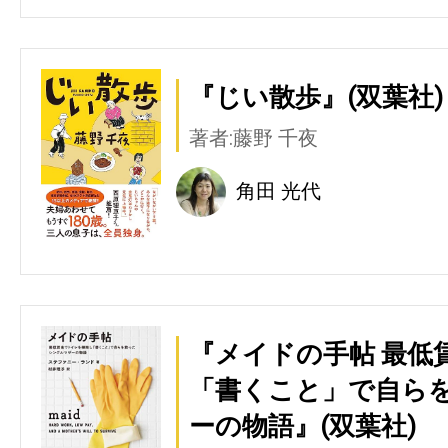
『じい散歩』(双葉社)
著者:藤野 千夜
角田 光代
『メイドの手帖 最低
「書くこと」で自ら
ーの物語』(双葉社)