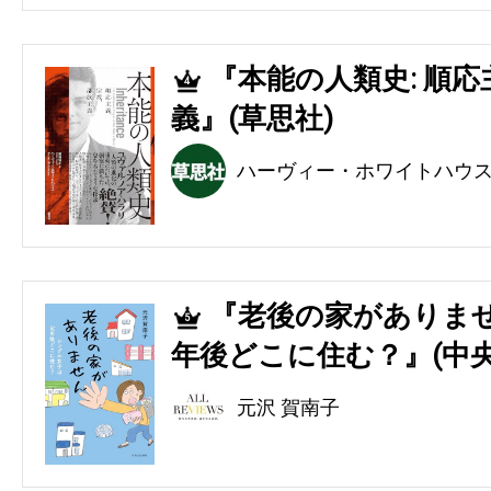
『本能の人類史: 順
4
義』(草思社)
ハーヴィー・ホワイトハウ
『老後の家がありませ
5
年後どこに住む？』(中央
元沢 賀南子