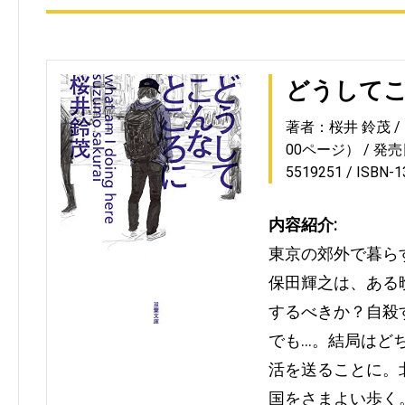
どうして
著者：桜井 鈴茂
00ページ）
発売日
5519251
ISBN-
内容紹介:
東京の郊外で暮ら
保田輝之は、ある
するべきか？自殺
でも…。結局はど
活を送ることに。
国をさまよい歩く