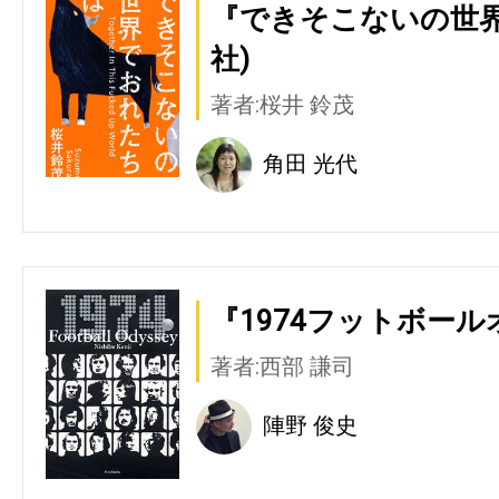
『できそこないの世界
社)
著者:桜井 鈴茂
角田 光代
『1974フットボール
著者:西部 謙司
陣野 俊史