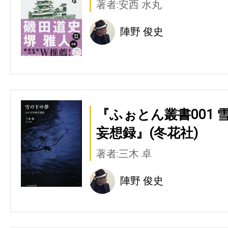
著者:安西 水丸
陣野 俊史
『ふぉとん叢書001 
妄想録』(冬花社)
著者:三木 卓
陣野 俊史