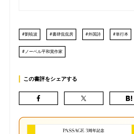
劉暁波
書肆侃侃房
外国詩
単行本
ノーベル平和賞作家
この書評をシェアする
Facebook
X（旧
は
Twitter）
て
な
ブ
ッ
ク