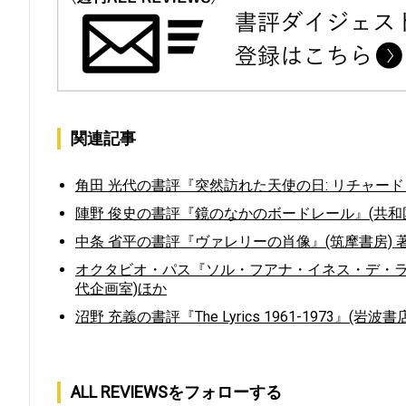
関連記事
角田 光代の書評『突然訪れた天使の日: リチャー
陣野 俊史の書評『鏡のなかのボードレール』(共和国
中条 省平の書評『ヴァレリーの肖像』(筑摩書房) 
オクタビオ・パス『ソル・フアナ・イネス・デ・ラ
代企画室)ほか
沼野 充義の書評『The Lyrics 1961-1973』(
ALL REVIEWSをフォローする