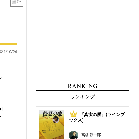
書評
024/10/26
バ
RANKING
ランキング
1
『真実の愛』(ラインブ
1
ク
ックス)
高橋 源一郎