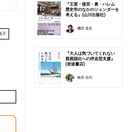
『王室・後宮・奥・ハレム:
歴史学のなかのジェンダーを
考える』(山川出版社)
磯田 道史
燕子
『大人は気づいてくれない
貧困脱出への伴走型支援』
(岩波書店)
角田 光代
E