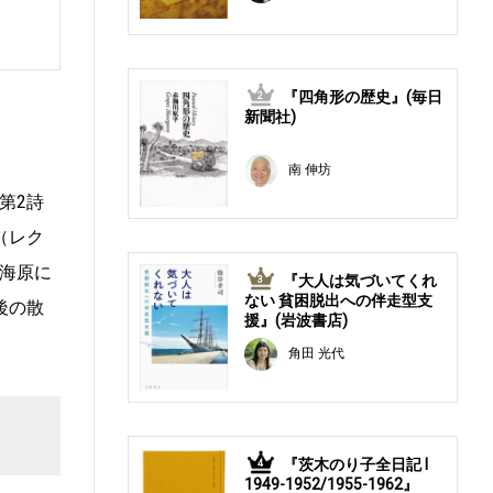
『四角形の歴史』(毎日
2
新聞社)
南 伸坊
第2詩
（レク
海原に
『大人は気づいてくれ
3
ない 貧困脱出への伴走型支
後の散
援』(岩波書店)
角田 光代
『茨木のり子全日記 Ⅰ
4
1949-1952/1955-1962』