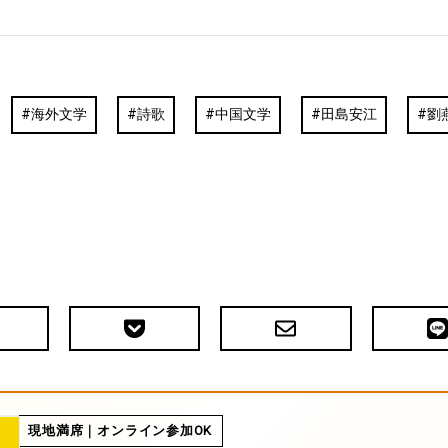
海外文学
詩歌
中国文学
田島安江
劉
Pocket
メ
LIN
で
ー
送
ル
る
現地満席｜オンライン参加OK