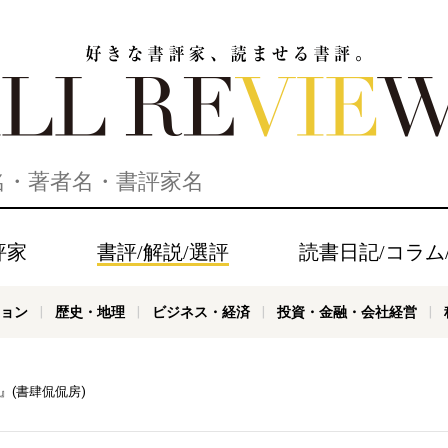
家、読ませる書評。ALL REVIEWS
評家
書評/解説/選評
読書日記/コラム
ョン
歴史・地理
ビジネス・経済
投資・金融・会社経営
』(書肆侃侃房)