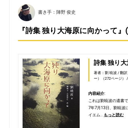
書き手：陣野 俊史
『詩集 独り大海原に向かって』(
詩集 独り
著者：劉 暁波
翻訳
ー）（272ページ）
内容紹介:
これは劉暁波の遺書で
7年7月13日、劉暁
イエム…
もっと読む