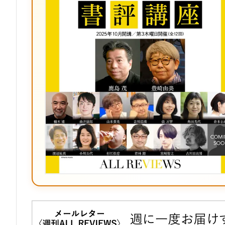
マ
ー
ク