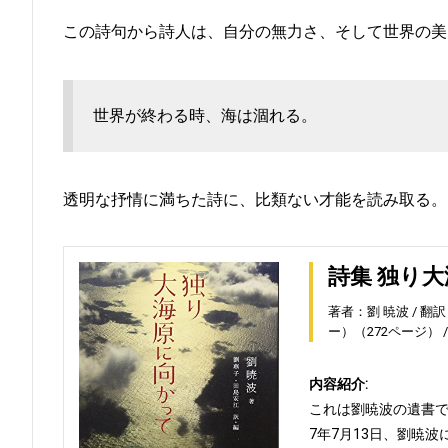
この詩句から詩人は、自分の無力さ、そして世界の美
世界が終わる時、海は涸れる。
透明な抒情に満ちた詩に、比類ない才能を読み取る。
詩集 独り
著者：劉 暁波
翻訳
ー）（272ページ）
内容紹介:
これは劉暁波の遺書で
7年7月13日、劉暁