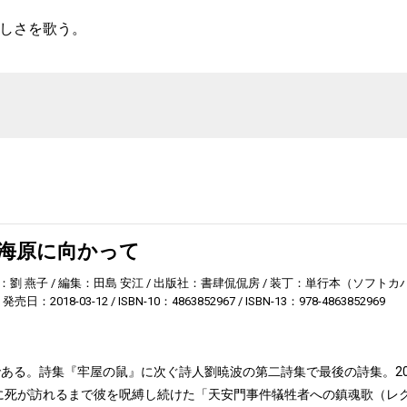
しさを歌う。
大海原に向かって
：劉 燕子
編集：田島 安江
出版社：書肆侃侃房
装丁：単行本（ソフトカ
発売日：2018-03-12
ISBN-10：4863852967
ISBN-13：978-4863852969
ある。詩集『牢屋の鼠』に次ぐ詩人劉暁波の第二詩集で最後の詩集。20
波に死が訪れるまで彼を呪縛し続けた「天安門事件犠牲者への鎮魂歌（レ