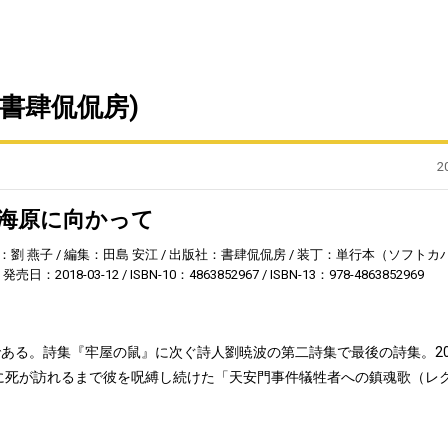
書肆侃侃房)
2
大海原に向かって
：劉 燕子
編集：田島 安江
出版社：書肆侃侃房
装丁：単行本（ソフトカ
発売日：2018-03-12
ISBN-10：4863852967
ISBN-13：978-4863852969
ある。詩集『牢屋の鼠』に次ぐ詩人劉暁波の第二詩集で最後の詩集。20
波に死が訪れるまで彼を呪縛し続けた「天安門事件犠牲者への鎮魂歌（レ