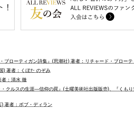
ド・ブローティガン詩集』(思潮社) 著者：リチャード・ブローテ
) 著者：くぼた のぞみ
著者：清水 徹
・クルスの生涯―信仰の罠』(土曜美術社出版販売)、『くもり
岩波書店) 著者：ボブ・ディラン