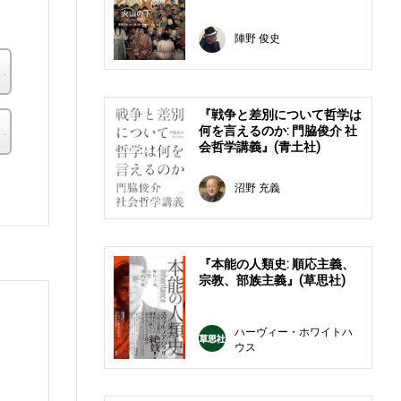
陣野 俊史
楽天ブックス
『戦争と差別について哲学は
その他の書店
何を言えるのか: 門脇俊介 社
会哲学講義』(青土社)
。
沼野 充義
『本能の人類史: 順応主義、
宗教、部族主義』(草思社)
ハーヴィー・ホワイトハ
ウス