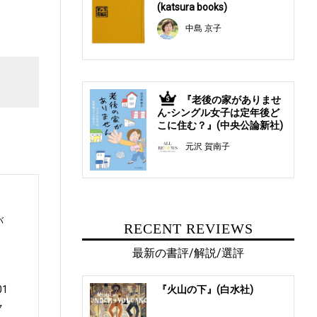
(katsura books)
中島 京子
『老後の家がありませ
5
ん-シングル女子は定年後ど
こに住む？』(中央公論新社)
元沢 賀南子
バ
RECENT REVIEWS
最新の書評/解説/選評
1
『火山の下』(白水社)
ク