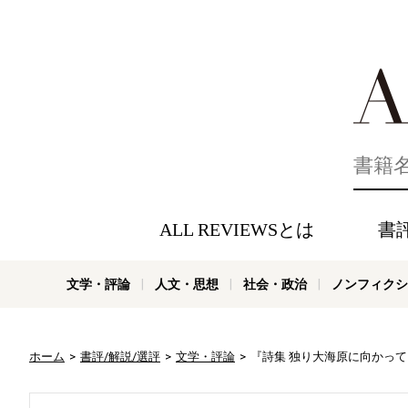
好きな書評
ALL REVIEWSとは
書
文学・評論
人文・思想
社会・政治
ノンフィクシ
ホーム
書評/解説/選評
文学・評論
『詩集 独り大海原に向かって