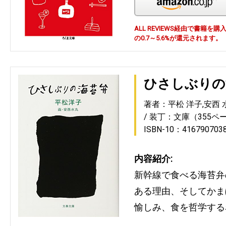
ALL REVIEWS経由で書籍
の0.7～5.6%が還元されます。
ひさしぶりの
著者：平松 洋子,安西 
装丁：文庫（355ペ
ISBN-10：416790703
内容紹介:
新幹線で食べる海苔弁
ある理由、そしてかま
愉しみ、食を哲学する