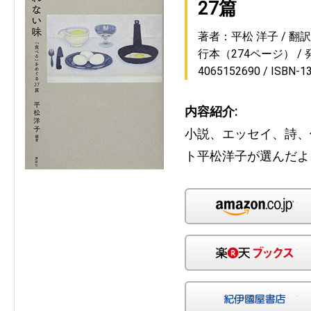
27篇
著者：平松 洋子
翻
行本（274ページ）
4065152690
ISBN-1
内容紹介:
小説、エッセイ、詩、
ト平松洋子が選んだよ
Am
楽
紀