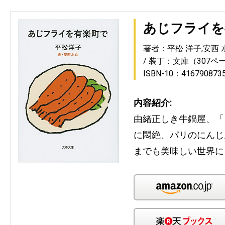
あじフライを
著者：平松 洋子,安西 
装丁：文庫（307ペ
ISBN-10：416790873
内容紹介:
由緒正しき牛鍋屋、「
に悶絶、パリのにんじ
までも美味しい世界に
Am
楽