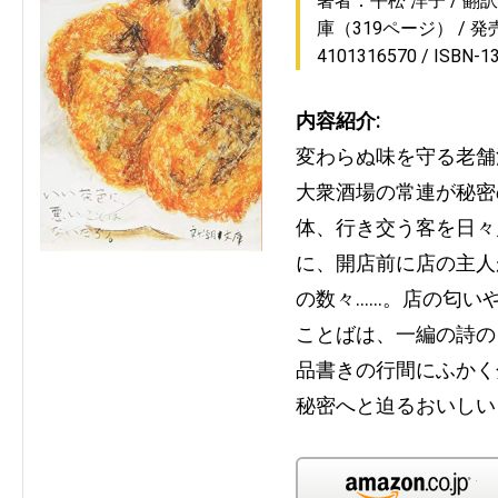
著者：平松 洋子
翻
庫（319ページ）
発売
4101316570
ISBN-1
内容紹介:
変わらぬ味を守る老舗
大衆酒場の常連が秘密
体、行き交う客を日々
に、開店前に店の主人
の数々……。店の匂い
ことばは、一編の詩の
品書きの行間にふかく
秘密へと迫るおいしい
Am