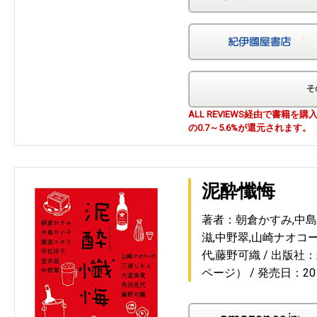
紀
ALL REVIEWS経由で書籍
の0.7～5.6%が還元されます。
泥酔懺悔
著者：朝倉かすみ,中島
滋,中野翠,山崎ナオコ
代,藤野可織
出版社：
ページ）
発売日：201
Am