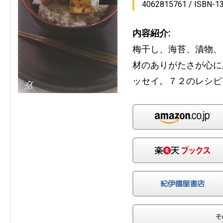
4062815761
ISBN-1
内容紹介:
梅干し、海苔、漬物、
材のありがたさが心に
ッセイ。７２のレシピ
Am
楽
紀