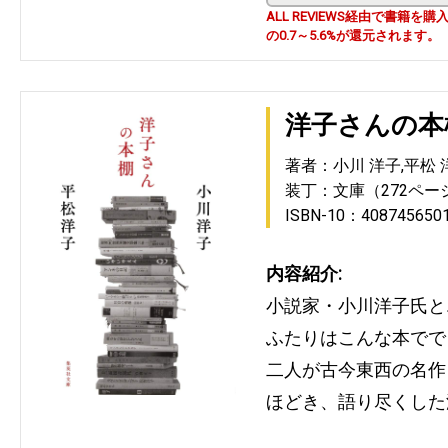
ALL REVIEWS経由で書籍
の0.7～5.6%が還元されます。
洋子さんの本
著者：小川 洋子,平松 
装丁：文庫（272ペー
ISBN-10：408745650
内容紹介:
小説家・小川洋子氏と
ふたりはこんな本でで
二人が古今東西の名作
ほどき、語り尽くした