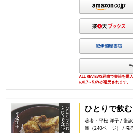
Am
楽
紀
ALL REVIEWS経由で書籍
の0.7～5.6%が還元されます。
ひとりで飲む
著者：平松 洋子
翻
庫（240ページ）
発売