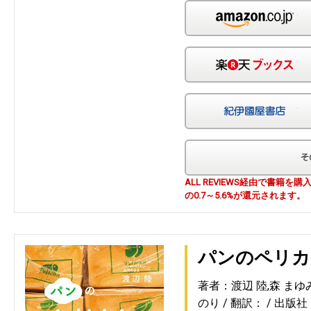
Am
楽
紀
ALL REVIEWS経由で書籍
の0.7～5.6%が還元されます。
パンのペリカ
著者：渡辺 陸,森 まゆみ
のり
翻訳：
出版社