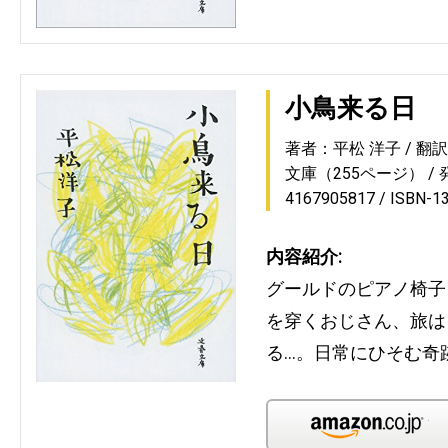
小鳥来る日
著者：平松 洋子
翻
文庫（255ページ）
4167905817
ISBN-1
内容紹介:
グールドのピアノ椅子
を穿くおじさん、旅は
る…。日常にひそむ奇
Am