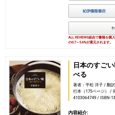
紀
ALL REVIEWS経由で書籍
の0.7～5.6%が還元されます。
日本のすごい
べる
著者：平松 洋子
翻
行本（175ページ）
4103064749
ISBN-1
内容紹介: