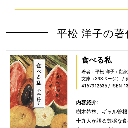
平松 洋子の著
食べる私
著者：平松 洋子
翻
文庫（398ページ）
4167912635
ISBN-1
内容紹介:
樹木希林、ギャル曽根
十九人が語る豊穣な食