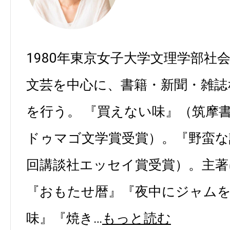
1980年東京女子大学文理学部社
文芸を中心に、書籍・新聞・雑誌
を行う。 『買えない味』（筑摩書房 
ドゥマゴ文学賞受賞）。『野蛮な読
回講談社エッセイ賞受賞）。主著
『おもたせ暦』『夜中にジャム
味』『焼き…
もっと読む