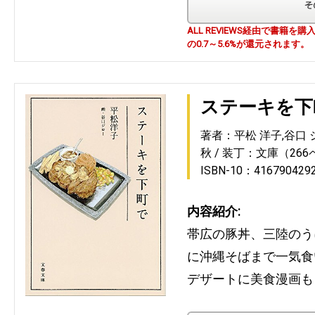
ALL REVIEWS経由で書籍
の0.7～5.6%が還元されます。
ステーキを下
著者：平松 洋子,谷口 
秋
装丁：文庫（266
ISBN-10：416790429
内容紹介:
帯広の豚丼、三陸のう
に沖縄そばまで一気食
デザートに美食漫画も