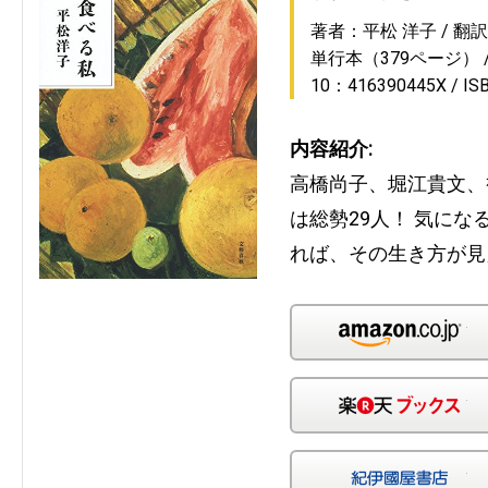
著者：平松 洋子
翻
単行本（379ページ）
10：416390445X
IS
内容紹介:
高橋尚子、堀江貴文、
は総勢29人！ 気に
れば、その生き方が見
Am
楽
紀