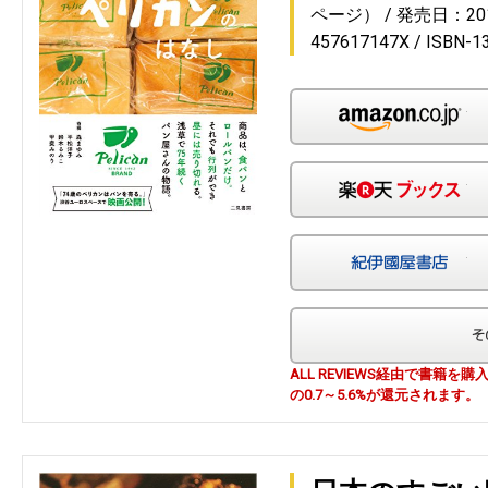
ページ）
発売日：201
457617147X
ISBN-1
Am
楽
紀
ALL REVIEWS経由で書籍
の0.7～5.6%が還元されます。