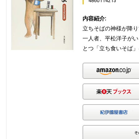
4860114213
内容紹介:
立ちそばの神様が降り
一人者、平松洋子がい
とつ「立ち食いそば」
Am
楽
紀