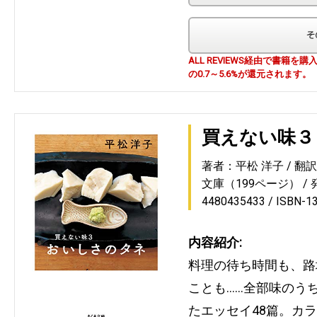
ALL REVIEWS経由で書籍
の0.7～5.6%が還元されます。
買えない味３
著者：平松 洋子
翻
文庫（199ページ）
4480435433
ISBN-1
内容紹介:
料理の待ち時間も、路
ことも……全部味のう
たエッセイ48篇。カ