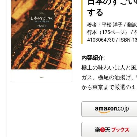
日本のすごい
する
著者：平松 洋子
翻
行本（175ページ）
4103064730
ISBN-1
内容紹介:
極上の味わいは人と風
ガス、栃尾の油揚げ、
から東京まで厳選の１
Am
楽