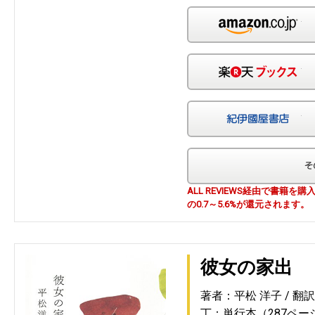
Am
楽
紀
ALL REVIEWS経由で書籍
の0.7～5.6%が還元されます。
彼女の家出
著者：平松 洋子
翻
丁：単行本（287ペー