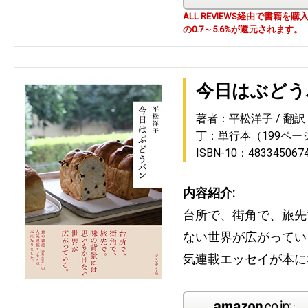
ALL REVIEWS経由で書籍
の0.7～5.6%が還元されます。
今日はぶどう
著者：平松洋子
翻訳
丁：単行本（199ペー
ISBN-10：483345067
内容紹介:
台所で、街角で、旅先
ない世界が広がっている
気連載エッセイが本に
Am