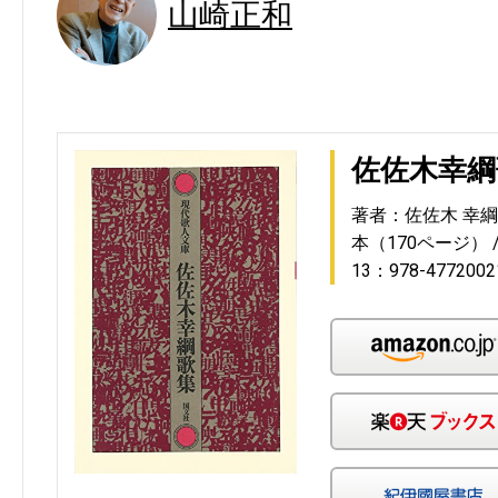
山崎正和
佐佐木幸綱
著者：佐佐木 幸綱
本（170ページ）
13：978-4772002