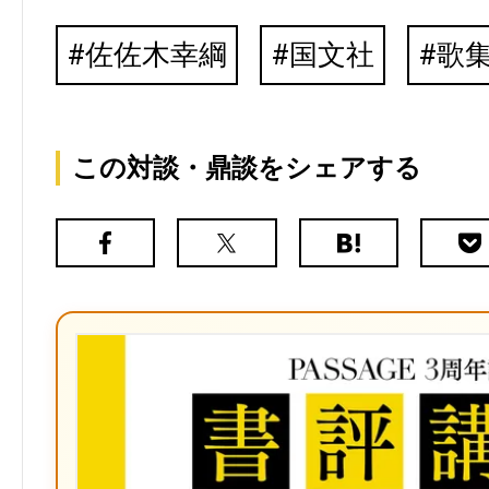
佐佐木幸綱
国文社
歌
この対談・鼎談をシェアする
Facebook
X（旧
は
Poc
Twitter）
て
な
ブ
ッ
ク
マ
ー
ク