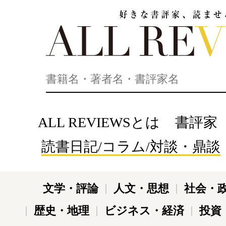
好きな書評家、読ませる書評。ALL REVIEWS
ALL REVIEWSとは
書評家
読書日記/コラム/対談・鼎談
文学・評論
人文・思想
社会・
歴史・地理
ビジネス・経済
投資