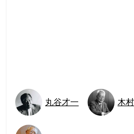
丸谷才一
木