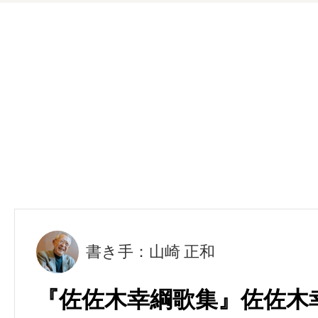
書き手：山崎 正和
『佐佐木幸綱歌集』佐佐木