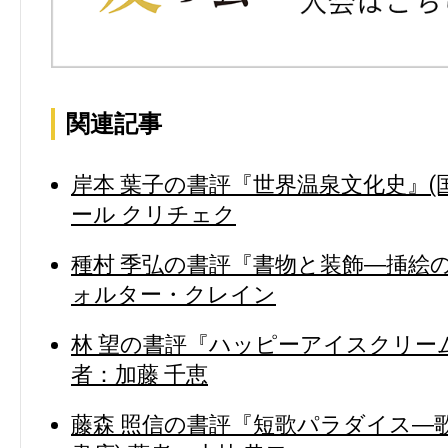
関連記事
岸本 葉子の書評『世界温泉文化史』(
ール クリチェク
種村 季弘の書評『書物と装飾―挿絵の
ォルター・クレイン
林 望の書評『ハッピーアイスクリーム
者：加藤 千恵
藤森 照信の書評『短歌パラダイス―