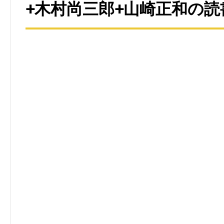
+木村尚三郎+山崎正和の読