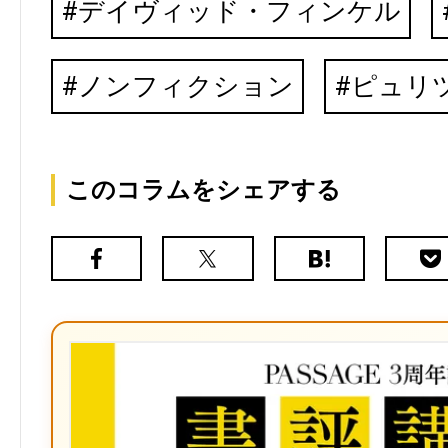
デイヴィッド・フィンケル
ノンフィクション
ピュリ
このコラムをシェアする
Facebook
X（旧
は
Poc
Twitter）
て
な
ブ
ッ
ク
マ
ー
ク