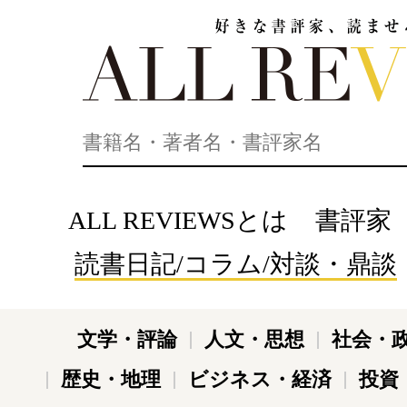
好きな書評家、読ませる書評。ALL REVIEWS
ALL REVIEWSとは
書評家
読書日記/コラム/対談・鼎談
文学・評論
人文・思想
社会・
歴史・地理
ビジネス・経済
投資