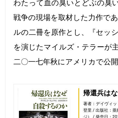
わたって血の臭いとどぶの臭
戦争の現場を取材した力作で
ルの二冊を原作とし、『セッ
を演じたマイルズ・テラーが
二〇一七年秋にアメリカで公
帰還兵は
著者：デイヴィッ
登里
出版社：亜
ジ）
発売日：2015