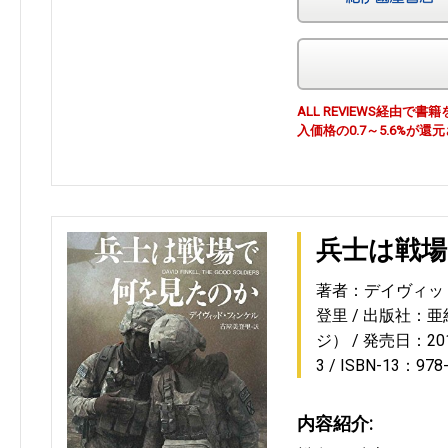
ALL REVIEWS経由
入価格の0.7～5.6%が還
兵士は戦
著者：デイヴィッ
登里
出版社：亜
ジ）
発売日：2016
3
ISBN-13：978
内容紹介: