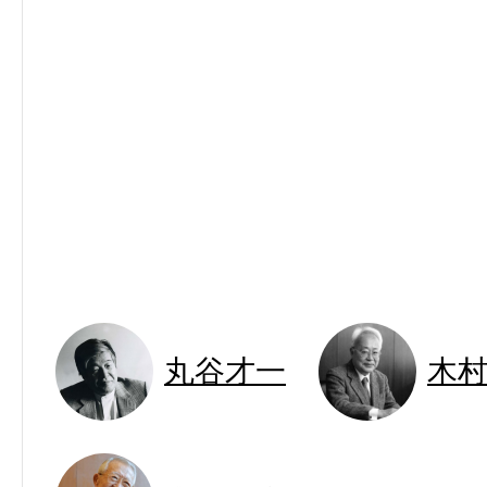
丸谷才一
木