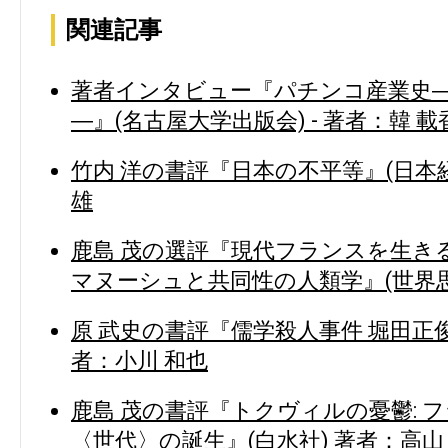
関連記事
著者インタビュー『パチンコ産業史
―』(名古屋大学出版会) - 著者：韓 載
竹内 洋の書評『日本の不平等』(日本経
雄
鹿島 茂の選評『現代フランスを生き
マヌーシュと共同性の人類学』(世界思
原 武史の書評『儒学殺人事件 堀田正俊
者：小川 和也
鹿島 茂の書評『トクヴィルの憂鬱: 
〈世代〉の誕生』(白水社) 著者：高山