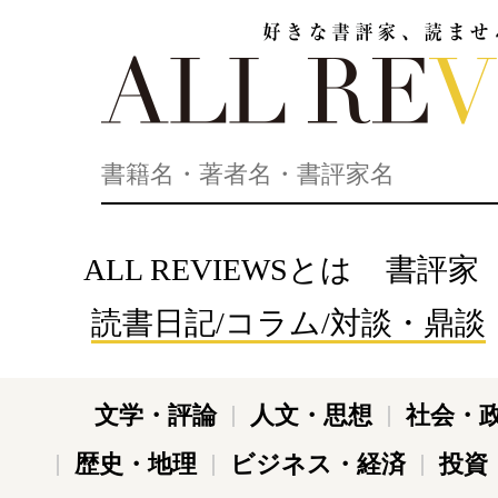
好きな書評家、読ませる書評。ALL REVIEWS
ALL REVIEWSとは
書評家
読書日記/コラム/対談・鼎談
文学・評論
人文・思想
社会・
歴史・地理
ビジネス・経済
投資