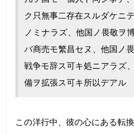
ク只無事二存在スルダケニ
ノミナラズ、他国ノ畏敬ヲ
バ商売モ繁昌セヌ、他国ノ
戦争モ辞ス可キ処ニアラズ
備ヲ拡張ス可キ所以デアル
この洋行中、彼の心にある転