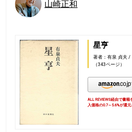
山崎正和
星亨
著者：有泉 貞夫
（343ページ）
ALL REVIEWS経由
入価格の0.7～5.6%が還