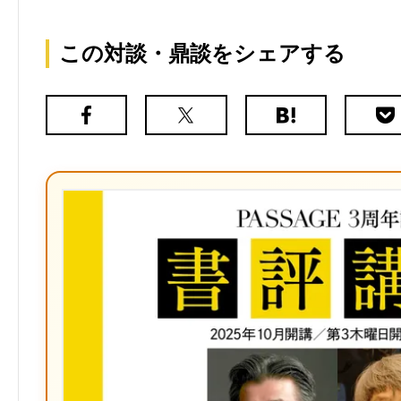
この対談・鼎談をシェアする
Facebook
X（旧
は
Poc
Twitter）
て
な
ブ
ッ
ク
マ
ー
ク