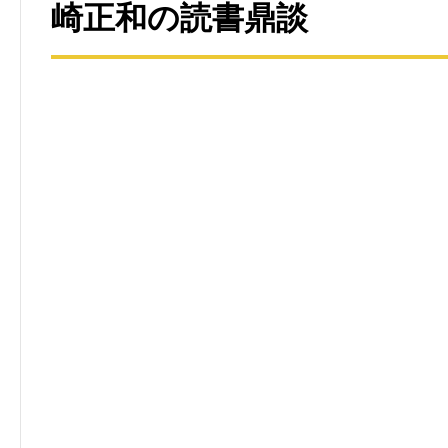
崎正和の読書鼎談