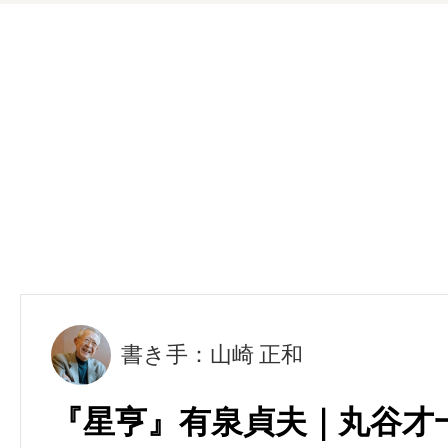
書き手：山崎 正和
『星亨』有泉貞夫｜丸谷才