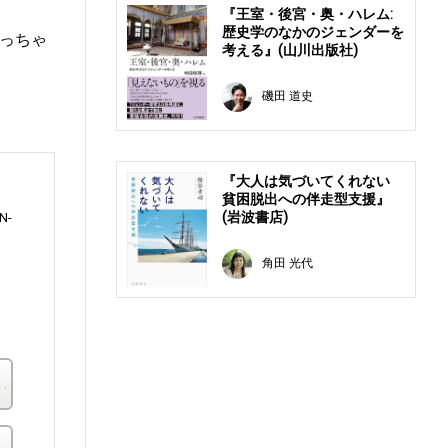
『王室・後宮・奥・ハレム:
歴史学のなかのジェンダーを
っちゃ
考える』(山川出版社)
磯田 道史
『大人は気づいてくれない
貧困脱出への伴走型支援』
(岩波書店)
N-
角田 光代
楽天ブックス
その他の書店