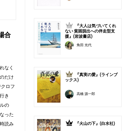
『大人は気づいてくれ
2
ない 貧困脱出への伴走型支
場合
援』(岩波書店)
角田 光代
れなく
『真実の愛』(ラインブ
3
のだけ
ックス)
でクロフ
高橋 源一郎
行き
ルの
なった
時読み
『火山の下』(白水社)
4