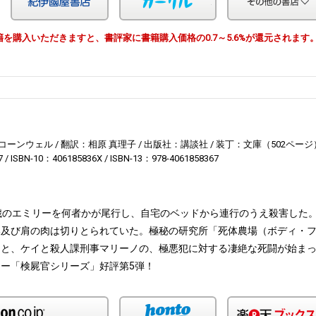
由で書籍を購入いただきますと、書評家に書籍購入価格の0.7～5.6%が還元されます
コーンウェル
翻訳：相原 真理子
出版社：講談社
装丁：文庫（502ページ
7
ISBN-10：406185836X
ISBN-13：978-4061858367
歳のエミリーを何者かが尾行し、自宅のベッドから連行のうえ殺害した
部及び肩の肉は切りとられていた。極秘の研究所「死体農場（ボディ・
もと、ケイと殺人課刑事マリーノの、極悪犯に対する凄絶な死闘が始ま
ー「検屍官シリーズ」好評第5弾！
Amazon
honto