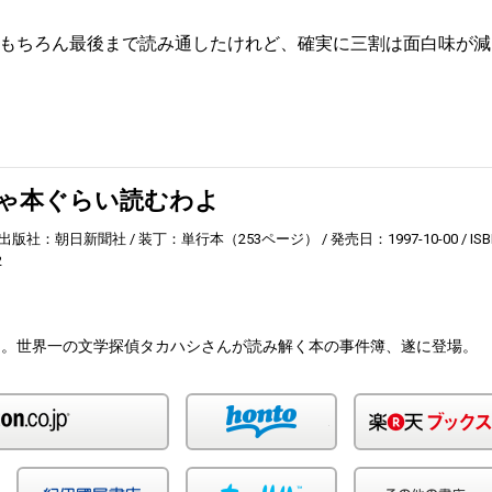
もちろん最後まで読み通したけれど、確実に三割は面白味が減
ゃ本ぐらい読むわよ
出版社：朝日新聞社
装丁：単行本（253ページ）
発売日：1997-10-00
ISB
2
る。世界一の文学探偵タカハシさんが読み解く本の事件簿、遂に登場。
Amazon
honto
Yahoo!ショッピング
紀伊国屋
カーリル