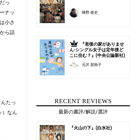
だっ
ーナッ
陣野 俊史
は小さ
から話
『老後の家がありませ
5
ん-シングル女子は定年後ど
こに住む？』(中央公論新社)
元沢 賀南子
RECENT REVIEWS
なんたっ
最新の書評/解説/選評
ッ）なん
『火山の下』(白水社)