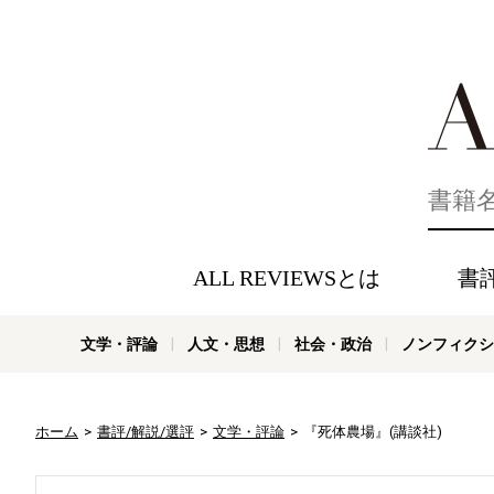
好きな書評
ALL REVIEWSとは
書
文学・評論
人文・思想
社会・政治
ノンフィクシ
ホーム
書評/解説/選評
文学・評論
『死体農場』(講談社)