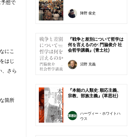
は予想で
陣野 俊史
『戦争と差別について哲学は
何を言えるのか: 門脇俊介 社
会哲学講義』(青土社)
なにこ
をはじ
沼野 充義
い、さら
『本能の人類史: 順応主義、
宗教、部族主義』(草思社)
な箇所
ハーヴィー・ホワイトハ
ウス