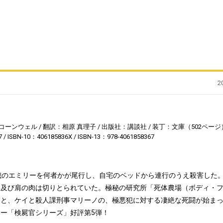
2
コーンウェル
翻訳：相原 真理子
出版社：講談社
装丁：文庫（502ページ
7
ISBN-10：406185836X
ISBN-13：978-4061858367
歳のエミリーを何者かが尾行し、自宅のベッドから連行のうえ殺害した
部及び肩の肉は切りとられていた。極秘の研究所「死体農場（ボディ・
もと、ケイと殺人課刑事マリーノの、極悪犯に対する凄絶な死闘が始ま
ー「検屍官シリーズ」好評第5弾！