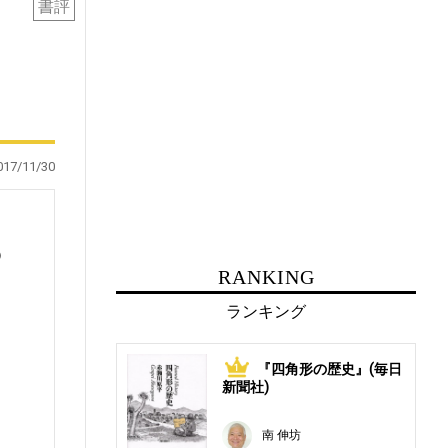
書評
017/11/30
）
RANKING
ランキング
。
『四角形の歴史』(毎日
1
フ
新聞社)
っ
南 伸坊