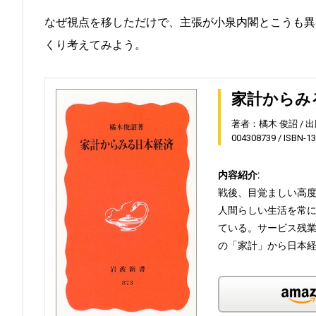
なぜ視点を移しただけで、主張が小泉内閣とこうも異なる
くり考えてみよう。
家計からみ
著者：橘木 俊詔
出
004308739
ISBN-1
内容紹介:
戦後、目覚ましい高
人間らしい生活を常
ている。サービス残
の「家計」から日本