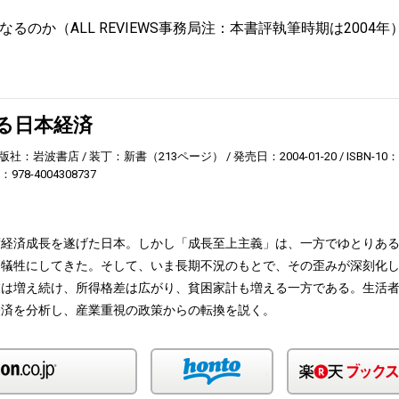
のか（ALL REVIEWS事務局注：本書評執筆時期は2004年
る日本経済
版社：岩波書店
装丁：新書（213ページ）
発売日：2004-01-20
ISBN-10：
3：978-4004308737
度経済成長を遂げた日本。しかし「成長至上主義」は、一方でゆとりあ
に犠牲にしてきた。そして、いま長期不況のもとで、その歪みが深刻化
業は増え続け、所得格差は広がり、貧困家計も増える一方である。生活
経済を分析し、産業重視の政策からの転換を説く。
Amazon
honto