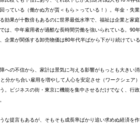
回っている（働かぬ方が貰＜もら＞っている！）。年金・失業
る効果が十数倍もあるのに世界最低水準で、福祉は企業と家庭
では、中年雇用者が過酷な長時間労働を強いられている。90
、企業が関係する卸売物価は80年代半ばから下がり続けてい
障への不信から、家計は景気に与える影響がもっとも大きい消
者と分かち合い雇用を増やして人心を安定させ（ワークシェア
う。ビジネスの街・東京に機能を集中させるだけでなく、行政
。
うな提言もあるが、そもそも成長率ばかり追い求めぬ経済を作