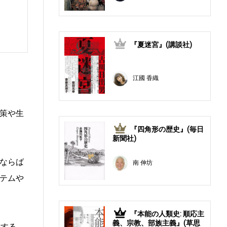
『夏迷宮』(講談社)
2
江國 香織
策や生
『四角形の歴史』(毎日
3
新聞社)
ならば
南 伸坊
テムや
『本能の人類史: 順応主
4
義、宗教、部族主義』(草思
在する。