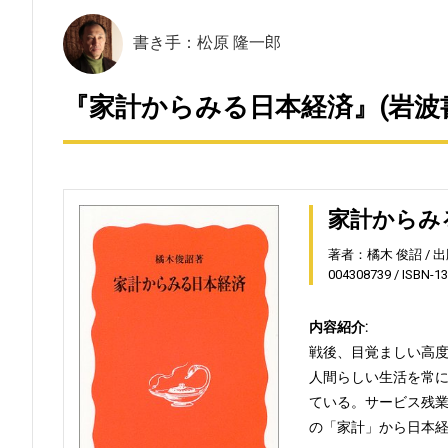
書き手：松原 隆一郎
『家計からみる日本経済』(岩波
家計からみ
著者：橘木 俊詔
出
004308739
ISBN-1
内容紹介:
戦後、目覚ましい高
人間らしい生活を常
ている。サービス残
の「家計」から日本