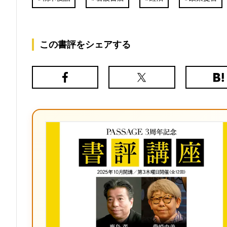
この書評をシェアする
Facebook
X（旧
は
Twitter）
て
な
ブ
ッ
ク
マ
ー
ク