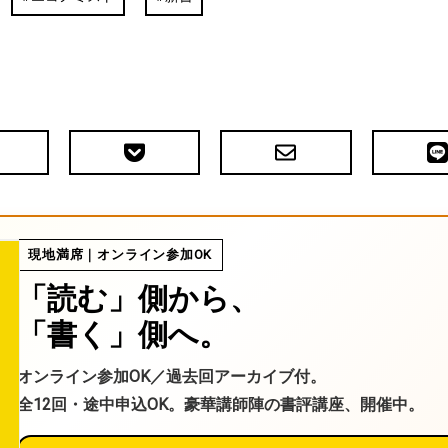
Pocket
メ
LIN
で
ー
送
ル
る
現地満席｜オンライン参加OK
「読む」側から、
「書く」側へ。
オンライン参加OK／過去回アーカイブ付。
全12回・途中申込OK。豪華講師陣の書評講座、開催中。