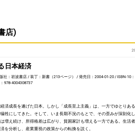
書店)
2
る日本経済
版社：岩波書店
装丁：新書（213ページ）
発売日：2004-01-20
ISBN-10：
3：978-4004308737
度経済成長を遂げた日本。しかし「成長至上主義」は、一方でゆとりあ
に犠牲にしてきた。そして、いま長期不況のもとで、その歪みが深刻化
業は増え続け、所得格差は広がり、貧困家計も増える一方である。生活
経済を分析し、産業重視の政策からの転換を説く。