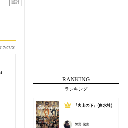
書評
017/07/01
4
RANKING
ランキング
る
『火山の下』(白水社)
1
し
者
陣野 俊史