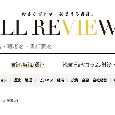
家、読ませる書評。ALL REVIEWS
書評/解説/選評
読書日記/コラム/対談
ョン
歴史・地理
ビジネス・経済
投資・金融・会社経営
(岩波書店)