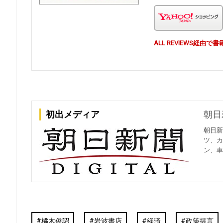
ALL REVIEWS経
初出メディア
朝日
朝日新
ツ、カ
ン、車
橘木俊詔
岩波書店
経済
政策提言