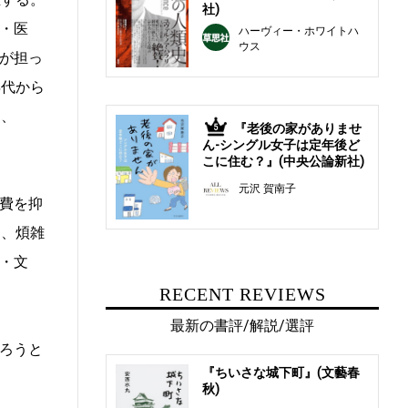
社)
・医
ハーヴィー・ホワイトハ
ウス
が担っ
年代から
る、
『老後の家がありませ
5
ん-シングル女子は定年後ど
こに住む？』(中央公論新社)
元沢 賀南子
費を抑
）、煩雑
・文
RECENT REVIEWS
最新の書評/解説/選評
ろうと
『ちいさな城下町』(文藝春
秋)