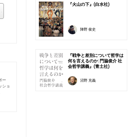
『火山の下』(白水社)
その他の書店
。
陣野 俊史
『戦争と差別について哲学は
何を言えるのか: 門脇俊介 社
会哲学講義』(青土社)
ポー
沼野 充義
ッショ
。