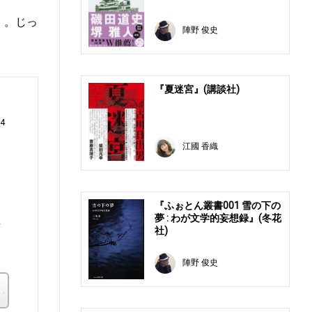
）。じっ
陣野 俊史
『夏迷宮』(講談社)
4
江國 香織
る
『ふぉとん叢書001 雪の下の
し
夢 : わが文学的妄想録』(冬花
者
社)
陣野 俊史
楽天ブックス