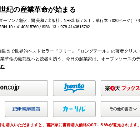
 21世紀の産業革命が始まる
ダーソン
翻訳：関 美和
出版社：NHK出版
装丁：単行本（320ページ）
ISBN-10：4140815760
ISBN-13：978-4140815762
編集長で世界的ベストセラー『フリー』『ロングテール』の著者クリス
産業革命の最前線へと読者を誘う。今日の起業家は、オープンソースの
読む
Amazon
honto
Yahoo!ショッピング
紀伊国屋
カーリル
由で書籍を購入いただきますと、書評家に書籍購入価格の0.7～5.6%が還元されます