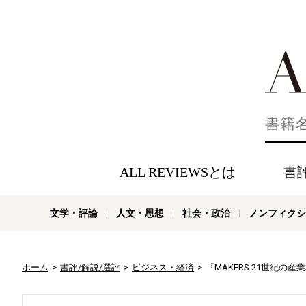
好きな書評
ALL REVIEWSとは
書
文学・評論
人文・思想
社会・政治
ノンフィクシ
ホーム
書評/解説/選評
ビジネス・経済
『MAKERS 21世紀の産