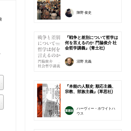
陣野 俊史
発
『戦争と差別について哲学は
何を言えるのか: 門脇俊介 社
・
会哲学講義』(青土社)
デ
沼野 充義
楽天ブックス
『本能の人類史: 順応主義、
宗教、部族主義』(草思社)
その他の書店
ハーヴィー・ホワイトハ
ウス
。