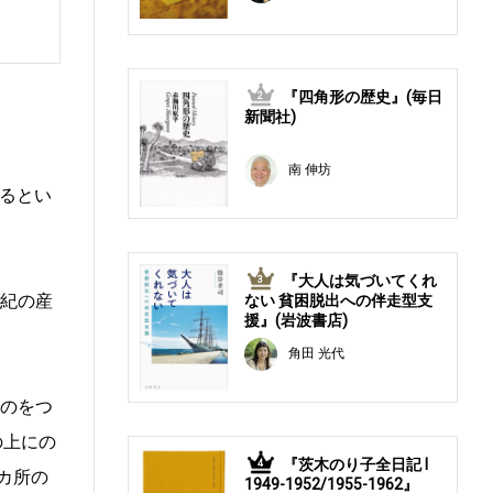
『四角形の歴史』(毎日
2
新聞社)
南 伸坊
るとい
『大人は気づいてくれ
3
世紀の産
ない 貧困脱出への伴走型支
援』(岩波書店)
角田 光代
ものをつ
の上にの
『茨木のり子全日記 Ⅰ
4
カ所の
1949-1952/1955-1962』