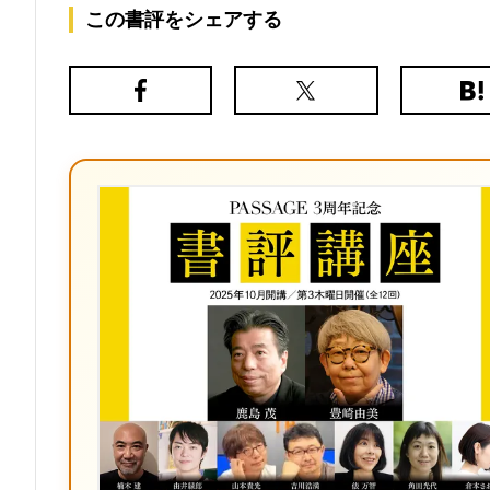
この書評をシェアする
Facebook
X（旧
は
Twitter）
て
な
ブ
ッ
ク
マ
ー
ク