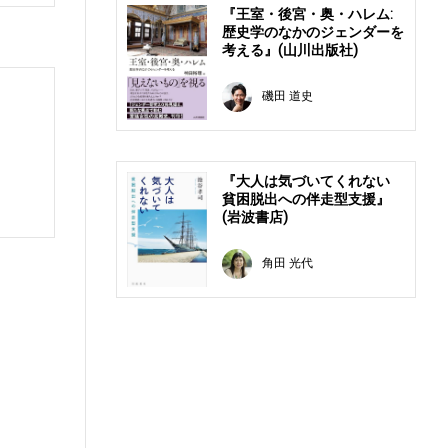
『王室・後宮・奥・ハレム:
歴史学のなかのジェンダーを
考える』(山川出版社)
磯田 道史
『大人は気づいてくれない
貧困脱出への伴走型支援』
(岩波書店)
角田 光代