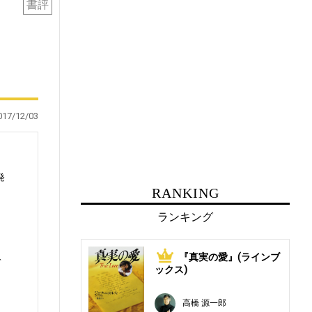
書評
017/12/03
発
RANKING
ランキング
・
『真実の愛』(ラインブ
1
デ
ックス)
高橋 源一郎