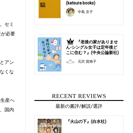
(katsura books)
中島 京子
。セミ
産が必要
『老後の家がありませ
5
ん-シングル女子は定年後ど
こに住む？』(中央公論新社)
とアン
元沢 賀南子
なくな
RECENT REVIEWS
種生産へ
最新の書評/解説/選評
、国内
『火山の下』(白水社)