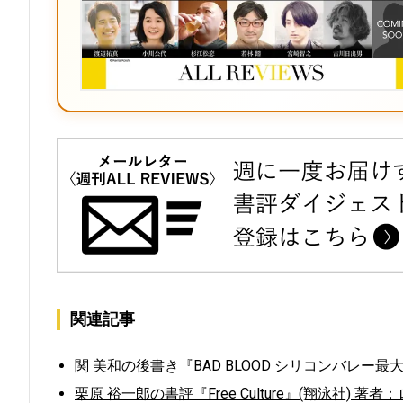
関連記事
関 美和の後書き『BAD BLOOD シリコンバレー
栗原 裕一郎の書評『Free Culture』(翔泳社) 