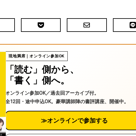
Pocket
メ
LIN
で
ー
送
ル
る
現地満席｜オンライン参加OK
「読む」側から、
「書く」側へ。
オンライン参加OK／過去回アーカイブ付。
全12回・途中申込OK。豪華講師陣の書評講座、開催中。
≫オンラインで参加する