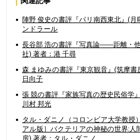
関連記事
陣野 俊史の書評『パリ南西東北』(月
ンドラール
長谷部 浩の書評『写真論――距離・他
社) 著者：港 千尋
森 まゆみの書評『東京観音』(筑摩書房
日向子
張 競の書評『家族写真の歴史民俗学』
川村 邦光
タル・ダニノ（コロンビア大学教授
アル版］バクテリアの神秘の世界:人
房) 著者：タル・ダニノ