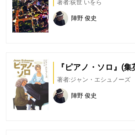
著者:荻世 いをら
陣野 俊史
『ピアノ・ソロ』(集
著者:ジャン・エシュノーズ
陣野 俊史