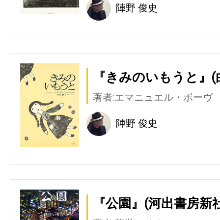
陣野 俊史
『きみのいもうと』(
著者:エマニュエル・ボーヴ
陣野 俊史
『公園』(河出書房新社