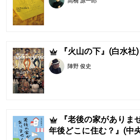
高橋 源一郎
『火山の下』(白水社)
4
陣野 俊史
『老後の家がありませ
5
年後どこに住む？』(中央