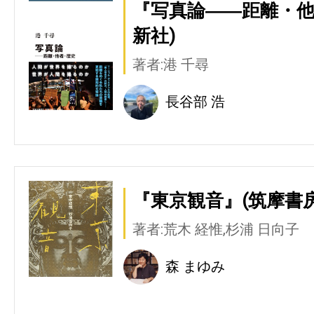
『写真論――距離・他
新社)
著者:港 千尋
長谷部 浩
『東京観音』(筑摩書房
著者:荒木 経惟,杉浦 日向子
森 まゆみ