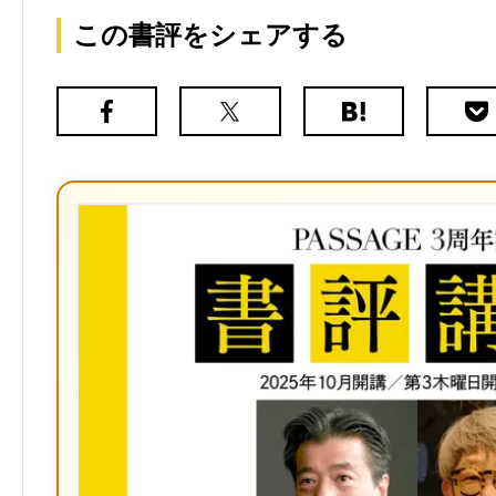
この書評をシェアする
Facebook
X（旧
は
Poc
Twitter）
て
な
ブ
ッ
ク
マ
ー
ク