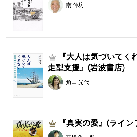
南 伸坊
『大人は気づいてくれ
2
走型支援』(岩波書店)
角田 光代
『真実の愛』(ライン
3