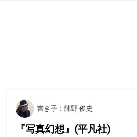
書き手：陣野 俊史
『写真幻想』(平凡社)