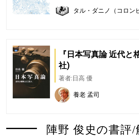
タル・ダニノ（コロン
『日本写真論 近代と
社)
著者:日高 優
養老 孟司
陣野 俊史の書評/