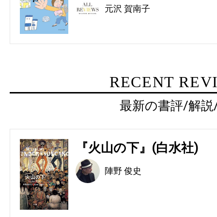
元沢 賀南子
RECENT REV
最新の書評/解説
『火山の下』(白水社)
陣野 俊史