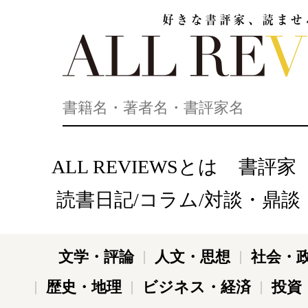
好きな書評家、読ませる書評。ALL REVIEWS
ALL REVIEWSとは
書評家
読書日記/コラム/対談・鼎談
文学・評論
人文・思想
社会・
歴史・地理
ビジネス・経済
投資