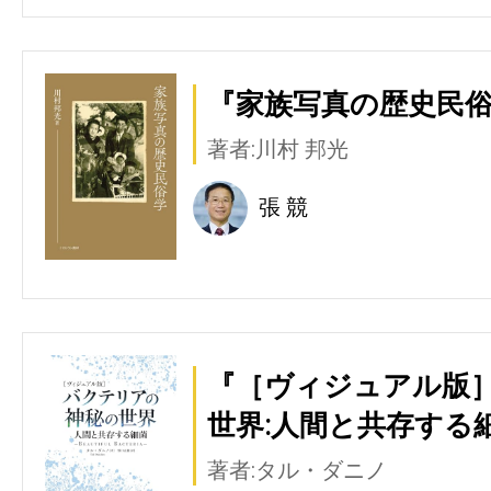
『家族写真の歴史民俗
著者:川村 邦光
張 競
『［ヴィジュアル版
世界:人間と共存する細
著者:タル・ダニノ