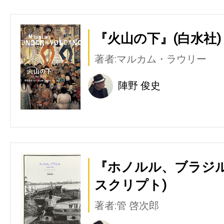
『火山の下』(白水社)
著者:マルカム・ラウリー
陣野 俊史
『ホノルル、ブラジル
スクリプト)
著者:管 啓次郎