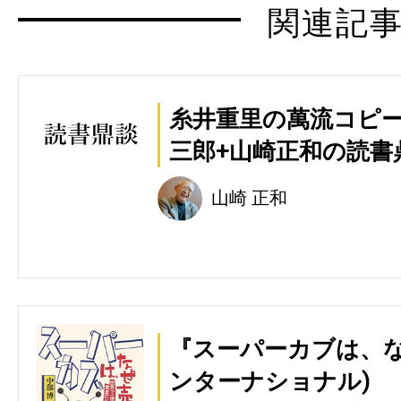
関連記
糸井重里の萬流コピー
三郎+山崎正和の読書
山崎 正和
『スーパーカブは、な
ンターナショナル)