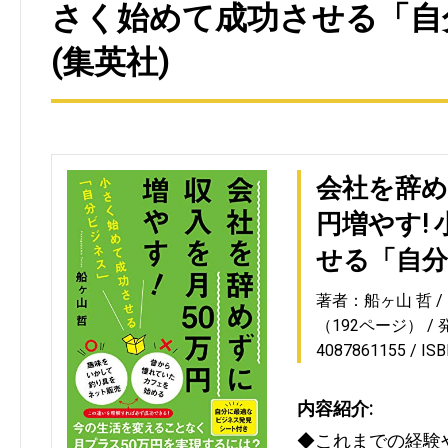
さく始めて成功させる「自
(集英社)
会社を辞め
円増やす!
せる「自
著者：船ヶ山 哲
（192ページ）
4087861155
IS
内容紹介:
◆これまでの経験