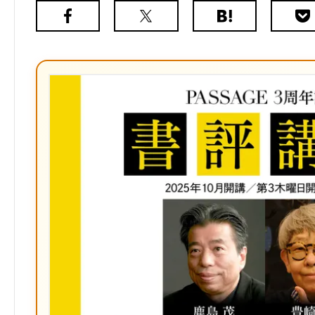
Facebook
X（旧
は
Poc
Twitter）
て
な
ブ
ッ
ク
マ
ー
ク