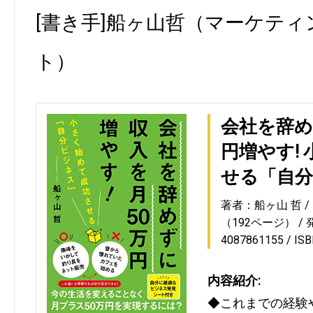
[書き手]船ヶ山哲（マーケテ
ト）
会社を辞め
円増やす!
せる「自
著者：船ヶ山 哲
（192ページ）
4087861155
IS
内容紹介:
◆これまでの経験