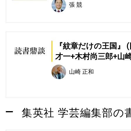
張 競
『紋章だけの王国』 
才一+木村尚三郎+山
山崎 正和
集英社 学芸編集部の書