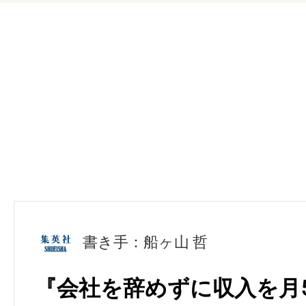
書き手：船ヶ山 哲
『会社を辞めずに収入を月5