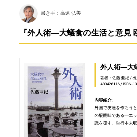
書き手：高遠 弘美
『外人術―大蟻食の生活と意見 
外人術―大
著者：佐藤 亜紀
出
480426116
ISBN-1
内容紹介:
外国で友達を作ろう
の醍醐味である―エッ
識を覆す。単行本未