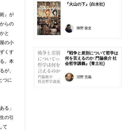
『火山の下』(白水社)
人術』が
からの
陣野 俊史
かと
屋の小
ずくす
『戦争と差別について哲学は
何を言えるのか: 門脇俊介 社
る。本
会哲学講義』(青土社)
るが、
沼野 充義
とつに
ある」
生の引
して