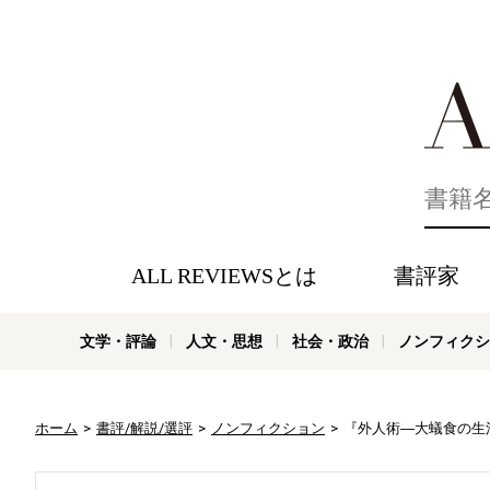
好きな書評
ALL REVIEWSとは
書評家
文学・評論
人文・思想
社会・政治
ノンフィクシ
ホーム
書評/解説/選評
ノンフィクション
『外人術―大蟻食の生活