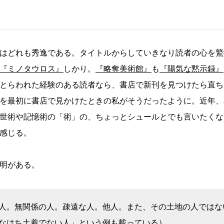
はどれも秀逸である。タイトルからしていきなり読者の心を鷲
『ミノタウロス』
しかり。
『略奪美術館』
も
『陽気な黙示録』
とらわれた経験のある読者なら、書店で新刊を見つけたら直ち
を最初に書店で見かけたときの私がそうだったように。近年、
世術や記憶術の「術」の、ちょっとシュールとでも言いたくな
感じる。
明がある。
人。無関係の人。疎遠な人。他人。また、その土地の人ではな
なはち土着でない人」という例も載っている）