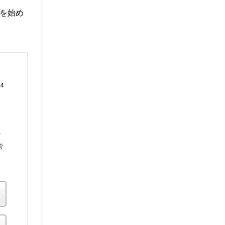
を始め
4
行
常
楽天ブックス