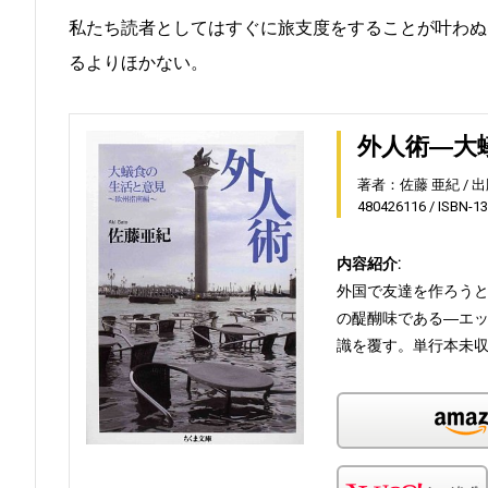
私たち読者としてはすぐに旅支度をすることが叶わぬ
るよりほかない。
外人術―大
著者：佐藤 亜紀
出
480426116
ISBN-1
内容紹介:
外国で友達を作ろう
の醍醐味である―エッ
識を覆す。単行本未