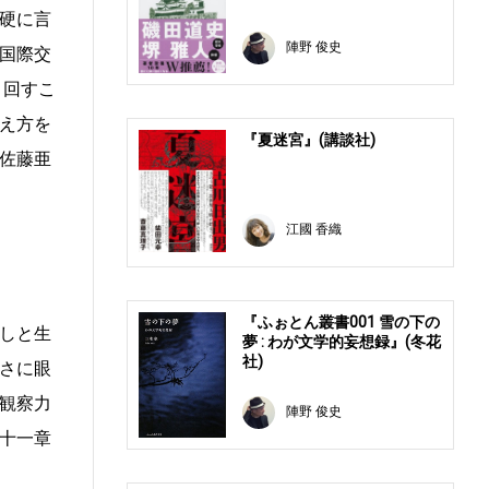
硬に言
陣野 俊史
国際交
り回すこ
え方を
『夏迷宮』(講談社)
佐藤亜
江國 香織
『ふぉとん叢書001 雪の下の
しと生
夢 : わが文学的妄想録』(冬花
社)
さに眼
観察力
陣野 俊史
十一章