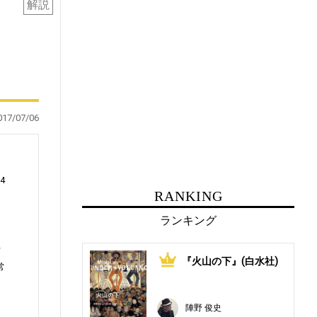
解説
017/07/06
4
RANKING
ランキング
行
『火山の下』(白水社)
1
常
陣野 俊史