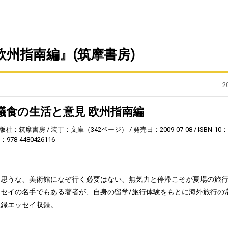
欧州指南編』(筑摩書房)
2
蟻食の生活と意見 欧州指南編
版社：筑摩書房
装丁：文庫（342ページ）
発売日：2009-07-08
ISBN-10：
3：978-4480426116
と思うな、美術館になぞ行く必要はない、無気力と停滞こそが夏場の旅
セイの名手でもある著者が、自身の留学/旅行体験をもとに海外旅行の
収録エッセイ収録。