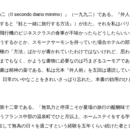
secondo diario minimo）』（一九九二）である。『外
すると『鮭と一緒に旅行する方法』）が出た。それを私はパリ
飛行機のビジネスクラスの食事が不味かったらどうしたらいい
うするかとか、スモークサーモンを持っていた場合ホテルの部
種の「方法」ばかりが書かれていたわけではないけれど、思わ
までもなく、かような書物に必要なのは巧まざるユーモアであ
書は精神の薬である。私は元本『外人術』を五回は通読してい
く、日常のいやなことをきれいさっぱり忘れた。本書の効用のひ
第十二章である。「無気力と停滞こそが夏場の旅行の醍醐味で
うフランス中部の温泉町でひと月以上、ホームステイをする学
滞在して無為の日々を過ごすという経験を五年くらい続けた者と