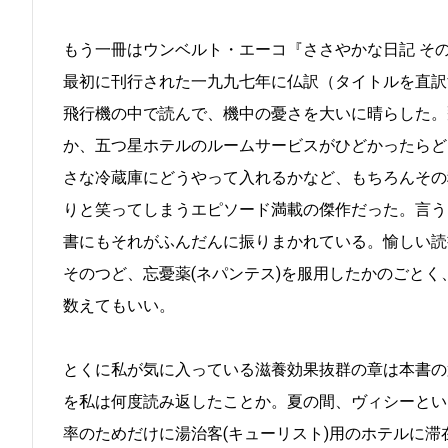
もう一冊はウンベルト・エーコ『ささやかな日記 その二（Il 
最初に刊行された一九九七年に仏訳（タイトルを直訳
飛行機の中で読んで、機中の憂さを大いに晴らした。
か、五つ星ホテルのルームサービスがひどかったらど
さな冷蔵庫にどうやって入れるかなど、もちろんその
りと笑ってしまうエピソード満載の傑作だった。言う
書にもそれがふんだんに振りまかれている。愉しい読
そのつど、忘憂薬(ネパンテス)を服用したかのごと
数えてもいい。
とくに私が気に入っている滋養効果抜群の章は本書の
を私は何度読み返したことか。夏の間、ヴィシーとい
率のためだけに湯治客(キューリスト)用のホテルに