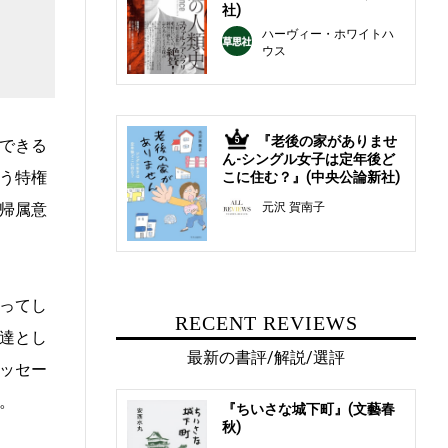
社)
ハーヴィー・ホワイトハ
ウス
『老後の家がありませ
5
できる
ん-シングル女子は定年後ど
う特権
こに住む？』(中央公論新社)
元沢 賀南子
帰属意
ってし
RECENT REVIEWS
達とし
最新の書評/解説/選評
ッセー
。
『ちいさな城下町』(文藝春
秋)