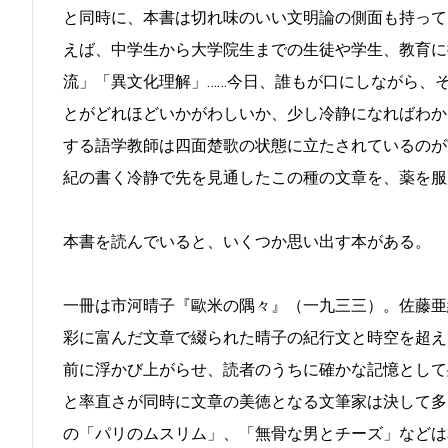
と同時に、本書は切れ味のいい文明論の側面も持って
えば、中学生から大学院生までの生徒や学生、教育に
流」「異文化理解」……今日、誰もが口にしながら、
とがどれほどいかがわしいか、少し冷静になればわか
する語学教師は四面楚歌の状態に立たされているのが
紀の書く冷静で先を見通したこの種の文章を、薬を服
本書を読んでいると、いくつか思い出す本がある。
一冊は市河晴子『歐米の隅々』（一九三三）。佐藤亜
彩に富んだ文章で綴られた晴子の紀行文と時空を超え
前に浮かび上がらせ、読者のうちに確かな記憶として
と率直さが同時に文章の美徳となる文筆家は決して多
の「パリのムスリム」、「無骨な男とチーズ」などは