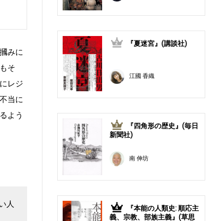
『夏迷宮』(講談社)
2
摑みに
もそ
江國 香織
にレジ
不当に
るよう
『四角形の歴史』(毎日
3
新聞社)
南 伸坊
い人
『本能の人類史: 順応主
4
義、宗教、部族主義』(草思