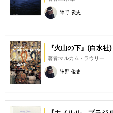
陣野 俊史
『火山の下』(白水社)
著者:マルカム・ラウリー
陣野 俊史
『ホノルル、ブラジル