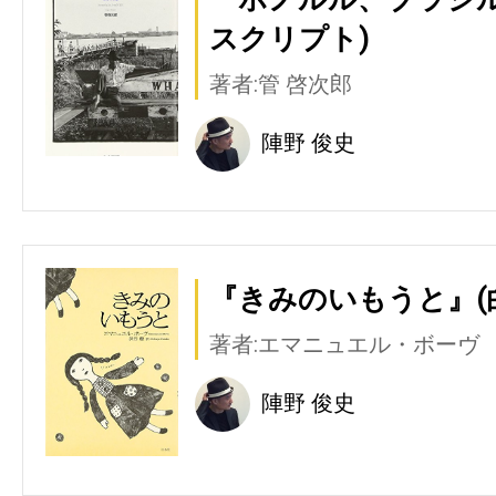
スクリプト)
著者:管 啓次郎
陣野 俊史
『きみのいもうと』(
著者:エマニュエル・ボーヴ
陣野 俊史