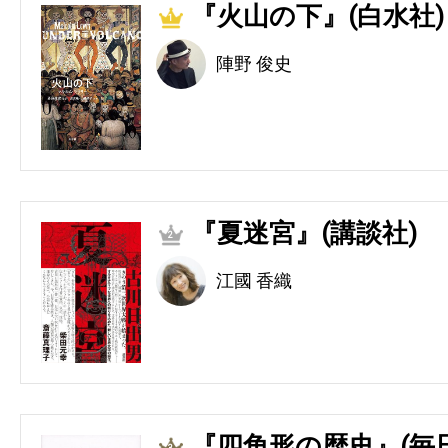
『火山の下』(白水社)
1
陣野 俊史
『夏迷宮』(講談社)
2
江國 香織
『四角形の歴史』(毎