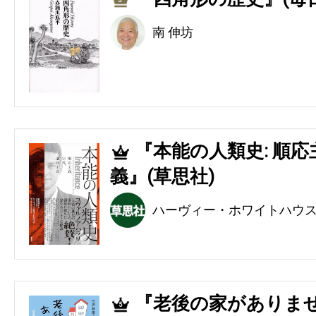
3
南 伸坊
『本能の人類史: 順
4
義』(草思社)
ハーヴィー・ホワイトハウ
『老後の家がありませ
5