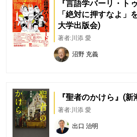
『言語学バーリ・トゥード:
「絶対に押すなよ」を
大学出版会)
著者:川添 愛
沼野 充義
『聖者のかけら』(新
著者:川添 愛
出口 治明