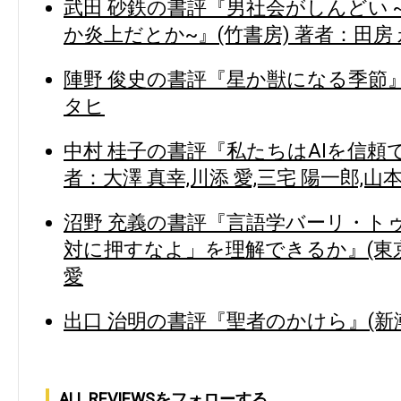
武田 砂鉄の書評『男社会がしんどい
か炎上だとか~』(竹書房) 著者：田房
陣野 俊史の書評『星か獣になる季節』
タヒ
中村 桂子の書評『私たちはAIを信頼で
者：大澤 真幸,川添 愛,三宅 陽一郎,山本
沼野 充義の書評『言語学バーリ・トゥード:
対に押すなよ」を理解できるか』(東京
愛
出口 治明の書評『聖者のかけら』(新潮
ALL REVIEWSをフォローする