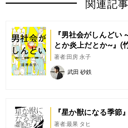
関連記
『男社会がしんどい 
とか炎上だとか~』(竹
著者:田房 永子
武田 砂鉄
『星か獣になる季節』
著者:最果 タヒ