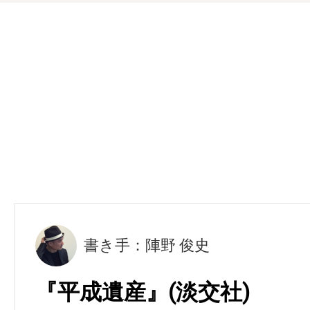
書き手：陣野 俊史
『平成遺産』(淡交社)