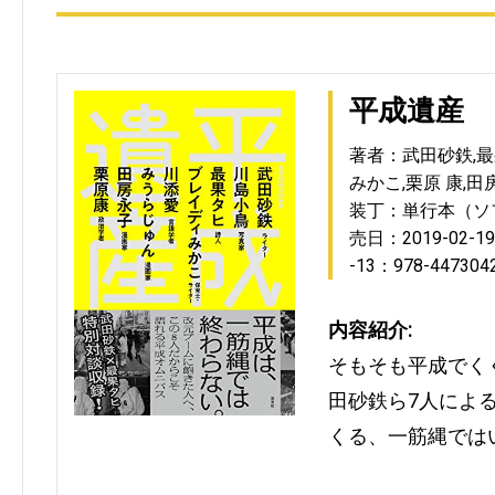
平成遺産
著者：武田砂鉄,最
みかこ,栗原 康,田
装丁：単行本（ソ
売日：2019-02-19
-13：978-447304
内容紹介:
そもそも平成でく
田砂鉄ら7人によ
くる、一筋縄では