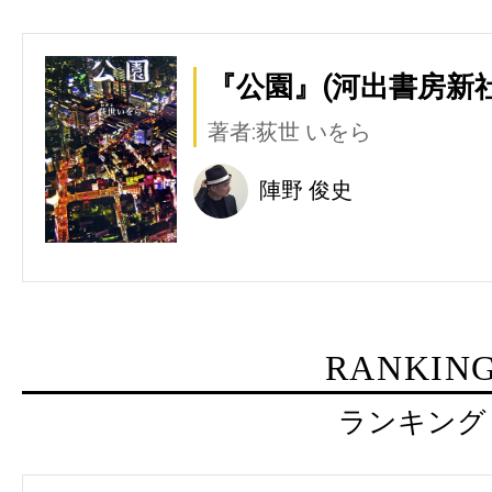
『公園』(河出書房新社
著者:荻世 いをら
陣野 俊史
RANKIN
ランキング