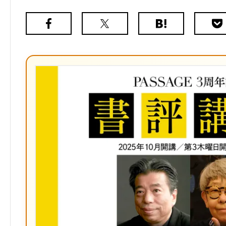
Facebook
X（旧
は
Poc
Twitter）
て
な
ブ
ッ
ク
マ
ー
ク