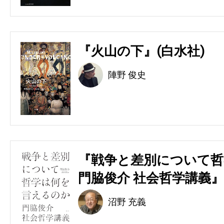
『火山の下』(白水社)
陣野 俊史
『戦争と差別について哲
門脇俊介 社会哲学講義』
沼野 充義