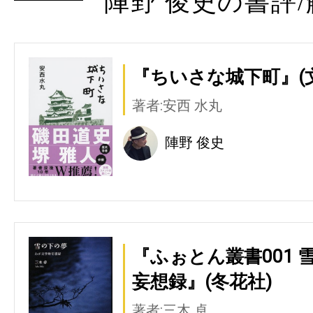
陣野 俊史の書評/
『ちいさな城下町』(
著者:安西 水丸
陣野 俊史
『ふぉとん叢書001 
妄想録』(冬花社)
著者:三木 卓