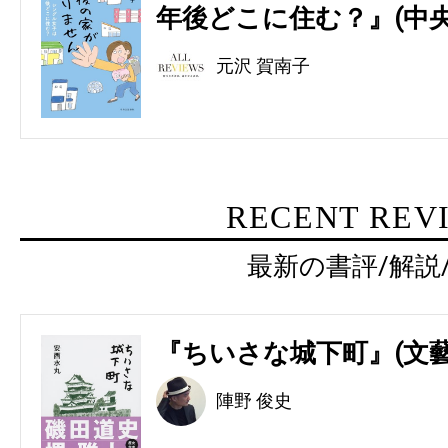
年後どこに住む？』(中央
元沢 賀南子
RECENT REV
最新の書評/解説
『ちいさな城下町』(文藝
陣野 俊史