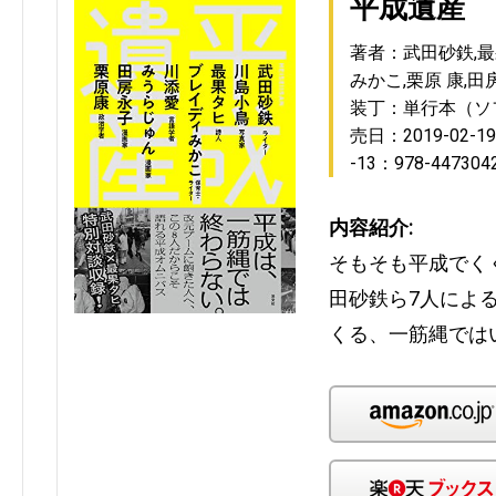
平成遺産
著者：武田砂鉄,最
みかこ,栗原 康,田
装丁：単行本（ソ
売日：2019-02-19
-13：978-447304
内容紹介:
そもそも平成でく
田砂鉄ら7人によ
くる、一筋縄では