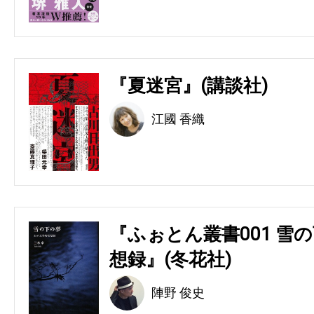
『夏迷宮』(講談社)
江國 香織
『ふぉとん叢書001 雪の
想録』(冬花社)
陣野 俊史