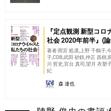
『定点観測 新型コロ
社会 2020年前半』(論
著者:雨宮 処凛,上野 千鶴子,今
子,CDB,武田 砂鉄,仲正 昌樹,
川 哲史,宮台 真司,望月 衣塑子
紀
森 達也