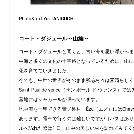
Photo&text:Yui TANIGUCHI
コート・ダジュール～山編～
コート・ダジュールと聞くと、青い海を思い浮かべま
中海と多くの文化の十字路となっているために、山に
化を育てていきました。
今でも、中世の世界がそのまま残る村々は素晴らしく
Saint-Paul de vence（サン ポール ド 
墓地にはシャガールが眠っています。
地中海を一望できる鷲ノ巣村、Ézu（エズ）にはChèv
あります。電車で行くのは難しいですが（バスはあり
ルへ訪れた際は1 日、山中の美しい村を訪れてみて