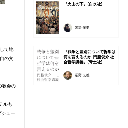
『火山の下』(白水社)
陣野 俊史
して地
『戦争と差別について哲学は
何を言えるのか: 門脇俊介 社
自の文
会哲学講義』(青土社)
沼野 充義
その教会の
ホテルも
ダジュー