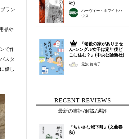
社)
ルブラン
ハーヴィー・ホワイトハ
ウス
日用品や
『老後の家がありませ
5
ンで作
ん-シングル女子は定年後ど
こに住む？』(中央公論新社)
パスタ
元沢 賀南子
に優し
RECENT REVIEWS
最新の書評/解説/選評
『ちいさな城下町』(文藝春
秋)