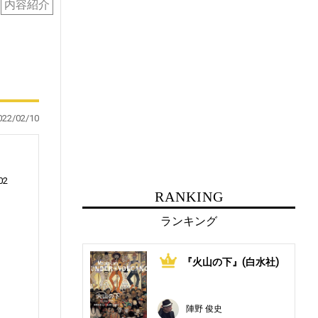
内容紹介
022/02/10
02
RANKING
ランキング
『火山の下』(白水社)
1
陣野 俊史