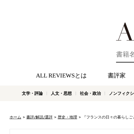
好きな書評
ALL REVIEWSとは
書評家
文学・評論
人文・思想
社会・政治
ノンフィクシ
ホーム
書評/解説/選評
歴史・地理
『フランスの日々の暮らしごと