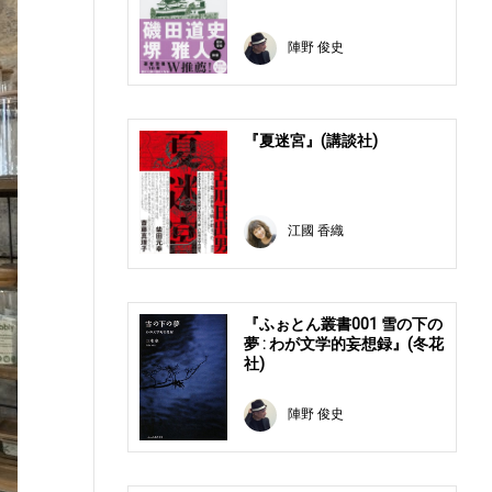
陣野 俊史
『夏迷宮』(講談社)
江國 香織
『ふぉとん叢書001 雪の下の
夢 : わが文学的妄想録』(冬花
社)
陣野 俊史