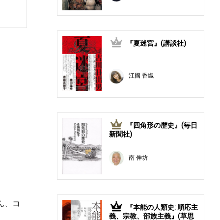
『夏迷宮』(講談社)
2
江國 香織
『四角形の歴史』(毎日
3
新聞社)
南 伸坊
ん、コ
『本能の人類史: 順応主
4
義、宗教、部族主義』(草思