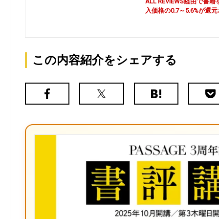
ALL REVIEWS経由
入価格の0.7～5.6%が還
この内容紹介をシェアする
Facebook
X（旧
は
Poc
Twitter）
て
な
ブ
ッ
ク
マ
ー
ク