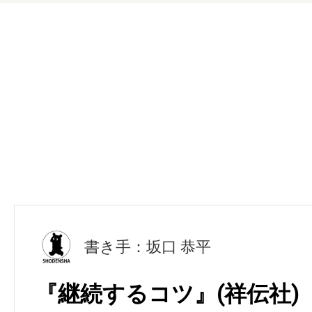
書き手：坂口 恭平
『継続するコツ』(祥伝社)