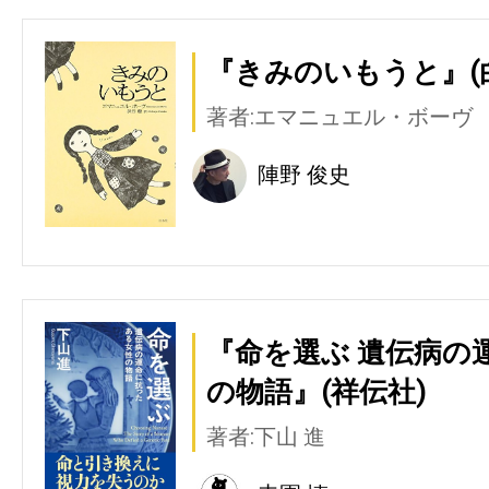
『きみのいもうと』(
著者:エマニュエル・ボーヴ
陣野 俊史
『命を選ぶ 遺伝病の
の物語』(祥伝社)
著者:下山 進