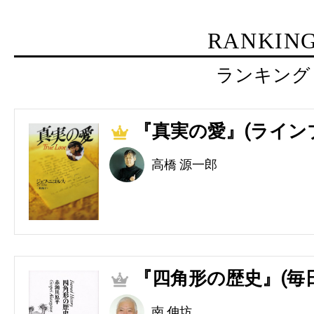
RANKIN
ランキング
『真実の愛』(ライン
1
高橋 源一郎
『四角形の歴史』(毎
2
南 伸坊