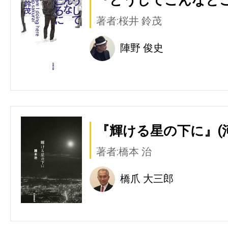
著者:桜井 鈴茂
陣野 俊史
『輝ける星の下に』(
著者:橋本 治
橋爪 大三郎