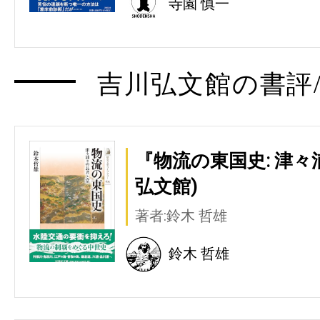
寺園 慎一
吉川弘文館の書評/
『物流の東国史: 津々
弘文館)
著者:鈴木 哲雄
鈴木 哲雄