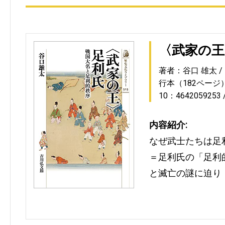
〈武家の王
著者：谷口 雄太
行本（182ページ
10：4642059253
内容紹介:
なぜ武士たちは足
＝足利氏の「足利
と滅亡の謎に迫り