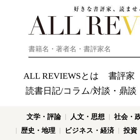
好きな書評家、読ませる書評。ALL REVIEWS
ALL REVIEWSとは
書評家
読書日記/コラム/対談・鼎談
文学・評論
人文・思想
社会・
歴史・地理
ビジネス・経済
投資