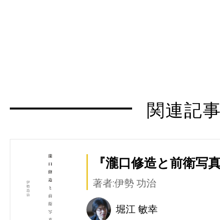
関連記
『瀧口修造と前衛写真
著者:伊勢 功治
堀江 敏幸