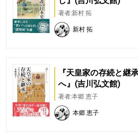
し』(吉川弘文館)
著者:新村 拓
新村 拓
『天皇家の存続と継承
へ』(吉川弘文館)
著者:本郷 恵子
本郷 恵子