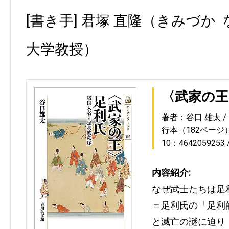
[書き手] 君塚 直隆（きみづか
大学教授）
〈武家の王
著者：谷口 雄太
行本（182ページ
10：4642059253
内容紹介:
なぜ武士たちは足
＝足利氏の「足利
と滅亡の謎に迫り