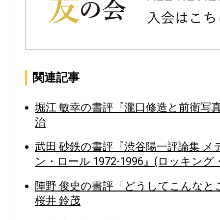
関連記事
堀江 敏幸の書評『瀧口修造と前衛写真』
治
武田 砂鉄の書評『渋谷陽一評論集 
ン・ロール 1972-1996』(ロッキン
陣野 俊史の書評『どうしてこんなとこ
桜井 鈴茂