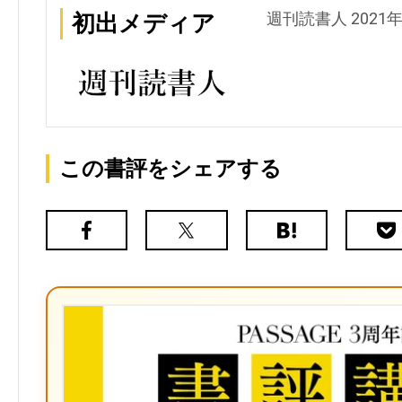
週刊読書人 2021年
初出メディア
この書評をシェアする
Facebook
X（旧
は
Poc
Twitter）
て
な
ブ
ッ
ク
マ
ー
ク