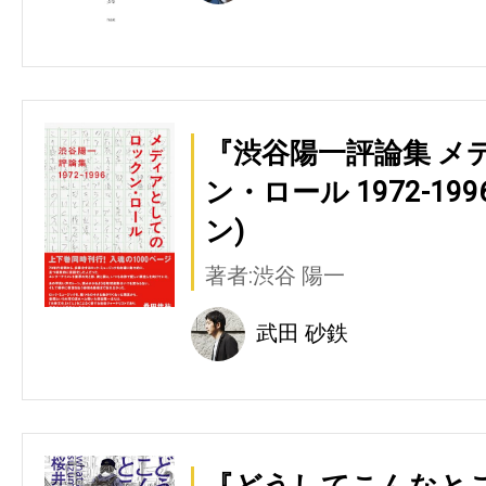
『渋谷陽一評論集 メ
ン・ロール 1972-1
ン)
著者:渋谷 陽一
武田 砂鉄
『どうしてこんなとこ