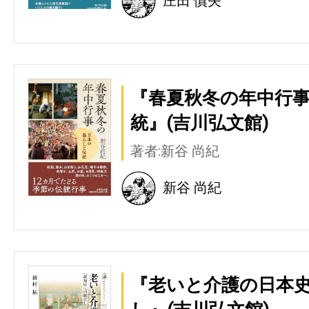
庄田 慎矢
『春夏秋冬の年中行事
統』(吉川弘文館)
著者:新谷 尚紀
新谷 尚紀
『老いと介護の日本史