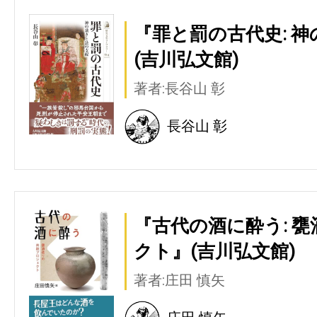
『罪と罰の古代史: 
(吉川弘文館)
著者:長谷山 彰
長谷山 彰
『古代の酒に酔う: 
クト』(吉川弘文館)
著者:庄田 慎矢